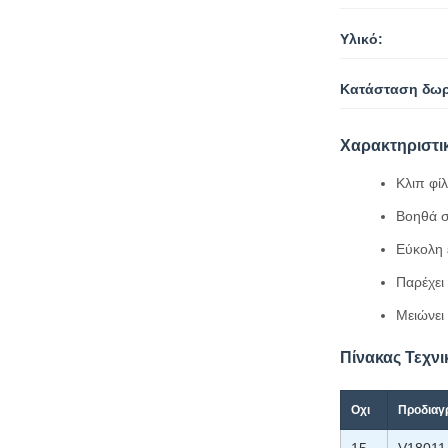
Υλικό:
Κατάσταση δωρ
Χαρακτηριστι
Κλιπ φί
Βοηθά σ
Εύκολη 
Παρέχει
Μειώνει
Πίνακας Τεχν
Οχι
Προδιαγ