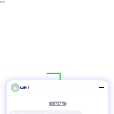
9 mm
sales
8:32 AM