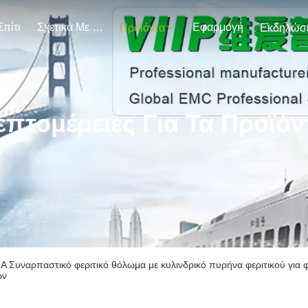
Σπίτι
Σχετικά Με Εμάς
Εφαρμογή
Προϊόντα
επτομέρειες Για Τα Προϊόν
Α Συναρπαστικό φεριτικό θόλωμα με κυλινδρικό πυρήνα φεριτικού για 
ων