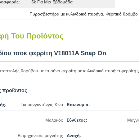
ροσφοράς:
5k Για Μια Εβδομάδα
Πυροσβεστήρα με κυλινδρικό πυρήνα
, 
Φεριτικό θρόμβο
φή Του Προϊόντος
ίου τσοκ φερρίτη V18011A Snap On
αταστολής θορύβου με πυρήνα φερρίτη με κυλινδρικό πυρήνα φερρίτη γ
 προϊόντος
ής:
Γκουανγκντόνγκ, Κίνα
Επωνυμία:
Μαλακός
Σύνθετος:
Μαγνή
Βιομηχανικός μαγνήτης
Ανοχή: