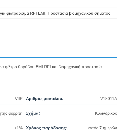
 για φιλτράρισμα RFI EMI
, 
Προστασία βιομηχανικού σήματος
ια φίλτρο θορύβου EMI RFI και βιομηχανική προστασία
VIIP
Αριθμός μοντέλου:
V18011A
της φερρίτη
Σχήμα:
Κυλινδρικός
±1%
Χρόνος παράδοσης:
εντός 7 ημερών