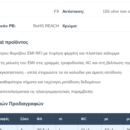
F9
Αντίσταση:
155 ohm min 
εάν PB:
RoHS REACH
Χρώμα:
κά προϊόντος
λτρου θορύβου EMI RFI με πυρήνα φερρίτη και πλαστικό κάλυμμα
τη μείωση του EMI στις γραμμές τροφοδοσίας AC και στη βελτίωση τη
εγκατάσταση - απλά στερεώστε τα σε καλώδια για άμεση απόδοση
 καθαρότερα σήματα και ταχύτερη μετάδοση δεδομένων
 αποτελεσματικά τις ηλεκτρομαγνητικές παρεμβολές
ικών Προδιαγραφών
ραφές
Σύκο
ΦΑ
σι
ΦC
ρε
μι