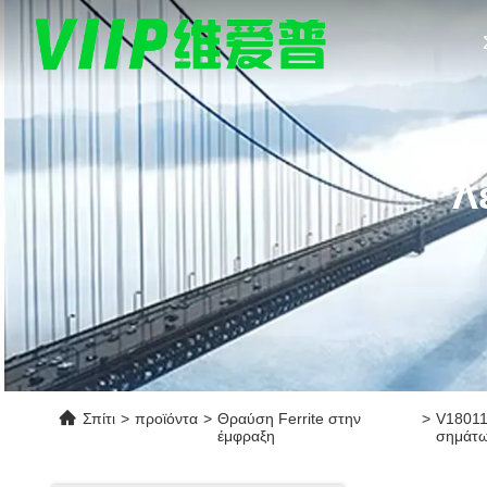
Λ
Σπίτι
>
προϊόντα
>
Θραύση Ferrite στην
>
V18011
έμφραξη
σημάτ