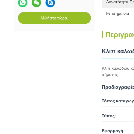
Δυνατότητα Π
Επισημαίνω:
Μιλήστε τώρα.
Περιγρα
Κλιπ καλωδ
Κλιπ καλωδίου κ
σήματος
Προδιαγραφές
Τόπος καταγωγ
Τύπος:
Εφαρμογή: