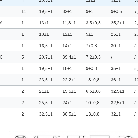
A
4
20,5±1
/
11±1
32±1
3
11
19,5±1
32±1
9±1
9±0,5
7
A
1
13±1
11,8±1
3,5±0,8
25,2±1
2
1
13±1
12±1
5±1
25±1
2
1
16,5±1
14±1
7±0,8
30±1
/
2C
5
20,7±1
39,4±1
7,2±0,5
/
/
1
19,5±1
18±1
9±0,8
35±1
5
1
23,5±1
22,2±1
13±0,8
36±1
1
2
21±1
19,5±1
6,5±0,8
32,5±1
/
2
25,5±1
24±1
10±0,8
32,5±1
/
2
32,5±1
30,5±1
13±0,8
32±1
/