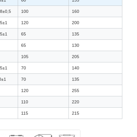
6±1
60
135
,8±0,5
100
160
,5±1
120
200
,5±1
65
135
65
130
105
205
,5±1
70
140
0±1
70
135
120
255
110
220
115
215