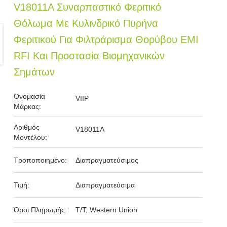
V18011Α Συναρπαστικό Φεριτικό
Θόλωμα Με Κυλινδρικό Πυρήνα
Φεριτικού Για Φιλτράρισμα Θορύβου EMI
RFI Και Προστασία Βιομηχανικών
Σημάτων
Ονομασία
VIIP
Μάρκας:
Αριθμός
V18011Α
Μοντέλου:
Τροποποιημένο:
Διαπραγματεύσιμος
Τιμή:
Διαπραγματεύσιμα
Όροι Πληρωμής:
T/T, Western Union