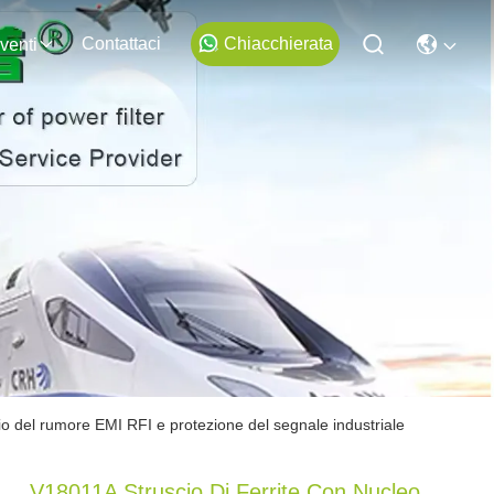
Contattaci
Chiacchierata
venti
aggio del rumore EMI RFI e protezione del segnale industriale
V18011A Struscio Di Ferrite Con Nucleo