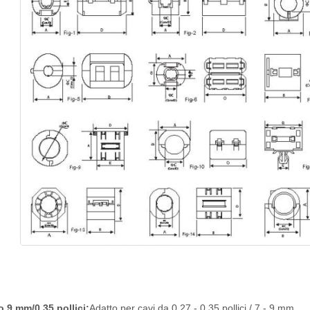
o 9 mm/0,35 pollici:
Adatto per cavi da 0,27 - 0,35 pollici / 7 - 9 mm