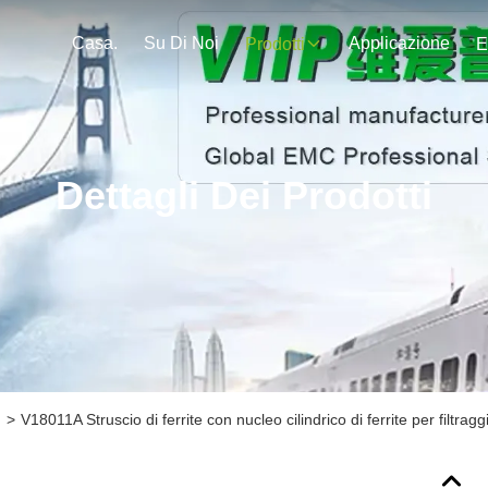
Casa.
Su Di Noi
Applicazione
Prodotti
E
Dettagli Dei Prodotti
n
>
V18011A Struscio di ferrite con nucleo cilindrico di ferrite per filtr