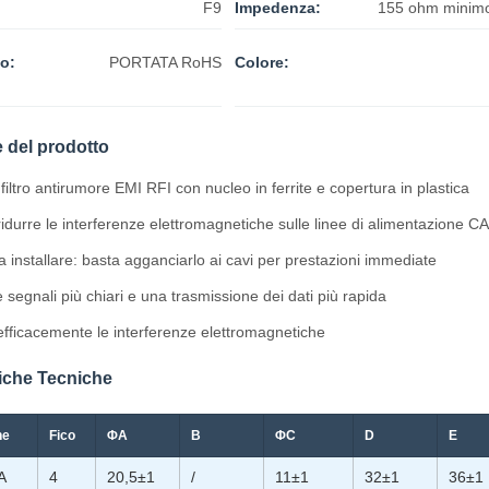
F9
Impedenza:
155 ohm minim
to:
PORTATA RoHS
Colore:
e del prodotto
 filtro antirumore EMI RFI con nucleo in ferrite e copertura in plastica
ridurre le interferenze elettromagnetiche sulle linee di alimentazione CA 
a installare: basta agganciarlo ai cavi per prestazioni immediate
 segnali più chiari e una trasmissione dei dati più rapida
fficacemente le interferenze elettromagnetiche
fiche Tecniche
he
Fico
ΦA
B
ΦC
D
E
A
4
20,5±1
/
11±1
32±1
36±1