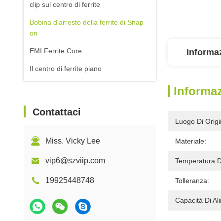
clip sul centro di ferrite
Bobina d'arresto della ferrite di Snap-
on
EMI Ferrite Core
Informaz
Il centro di ferrite piano
Informaz
Contattaci
Luogo Di Origi
Miss. Vicky Lee
Materiale:
vip6@szviip.com
Temperatura D
19925448748
Tolleranza:
Capacità Di Al