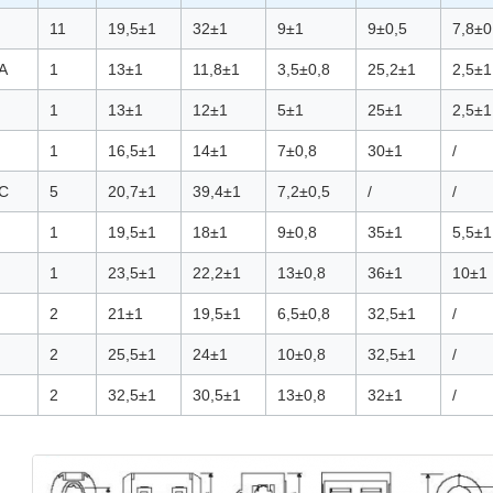
11
19,5±1
32±1
9±1
9±0,5
7,8±0
A
1
13±1
11,8±1
3,5±0,8
25,2±1
2,5±1
1
13±1
12±1
5±1
25±1
2,5±1
1
16,5±1
14±1
7±0,8
30±1
/
C
5
20,7±1
39,4±1
7,2±0,5
/
/
1
19,5±1
18±1
9±0,8
35±1
5,5±1
1
23,5±1
22,2±1
13±0,8
36±1
10±1
2
21±1
19,5±1
6,5±0,8
32,5±1
/
2
25,5±1
24±1
10±0,8
32,5±1
/
2
32,5±1
30,5±1
13±0,8
32±1
/