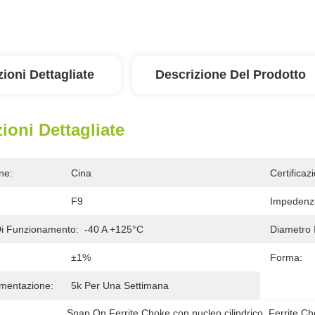
ioni Dettagliate
Descrizione Del Prodotto
ioni Dettagliate
ne:
Cina
Certificaz
F9
Impedenz
i Funzionamento:
-40 A +125°C
Diametro 
±1%
Forma:
imentazione:
5k Per Una Settimana
Snap On Ferrite Choke con nucleo cilindrico
, 
Ferrite Ch