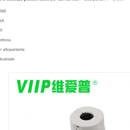
DMI
GA
VI
ettrica
r altoparlante
ustriale