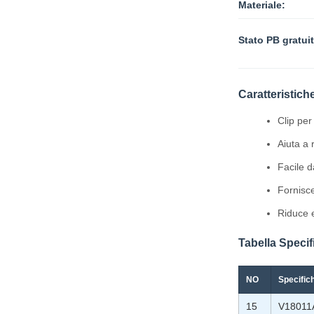
Materiale:
Stato PB gratui
Caratteristich
Clip per
Aiuta a 
Facile d
Fornisce
Riduce e
Tabella Speci
NO
Specific
15
V18011