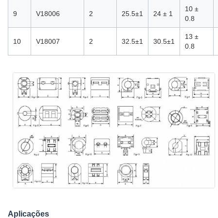
10 ±
9
V18006
2
25.5±1
24 ± 1
0.8
13 ±
10
V18007
2
32.5±1
30.5±1
0.8
Aplicações