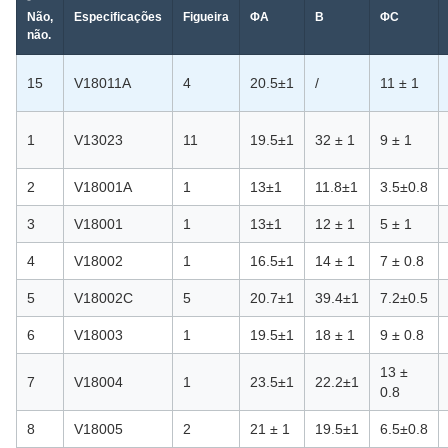
Não,
Especificações
Figueira
ΦA
B
ΦC
não.
15
V18011A
4
20.5±1
/
11 ± 1
1
V13023
11
19.5±1
32 ± 1
9 ± 1
2
V18001A
1
13±1
11.8±1
3.5±0.8
3
V18001
1
13±1
12 ± 1
5 ± 1
4
V18002
1
16.5±1
14 ± 1
7 ± 0.8
5
V18002C
5
20.7±1
39.4±1
7.2±0.5
6
V18003
1
19.5±1
18 ± 1
9 ± 0.8
13 ±
7
V18004
1
23.5±1
22.2±1
0.8
8
V18005
2
21 ± 1
19.5±1
6.5±0.8