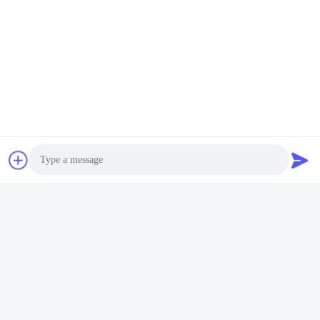
Photo
Video Call
Audio Call