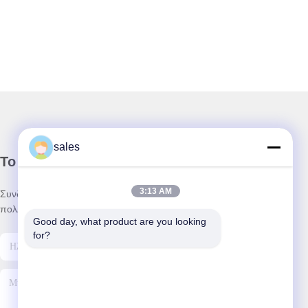
sales
Το Δελτίο Ενημέρωσης
3:13 AM
Συνδρομηθείτε στο ενημερωτικό μας δελτίο για εκπτώσεις και
πολλά άλλα.
Good day, what product are you looking 
for?