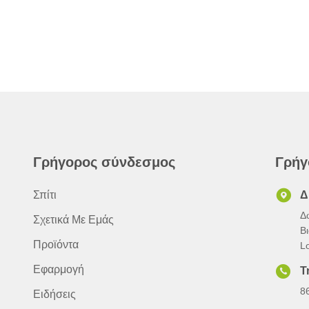
Γρήγορος σύνδεσμος
Γρήγ
Σπίτι
Δ
Δ
Σχετικά Με Εμάς
Β
Προϊόντα
L
Εφαρμογή
Τ
8
Ειδήσεις