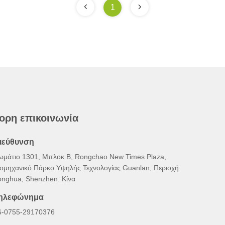
1
ορη επικοινωνία
ιεύθυνση
ωμάτιο 1301, Μπλοκ Β, Rongchao New Times Plaza,
ιομηχανικό Πάρκο Υψηλής Τεχνολογίας Guanlan, Περιοχή
onghua, Shenzhen. Κίνα
ηλεφώνημα
6-0755-29170376