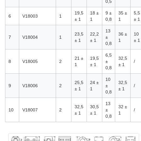
0,5
19,5
18 ±
9 ±
35 ±
5,5
6
V18003
1
± 1
1
0,8
1
± 1
13
23,5
22,2
36 ±
10
7
V18004
1
±
± 1
± 1
1
± 1
0,8
6,5
21 ±
19,5
32,5
8
V18005
2
±
/
1
± 1
± 1
0,8
10
25,5
24 ±
32,5
9
V18006
2
±
/
± 1
1
± 1
0,8
13
32,5
30,5
32 ±
10
V18007
2
±
/
± 1
± 1
1
0,8