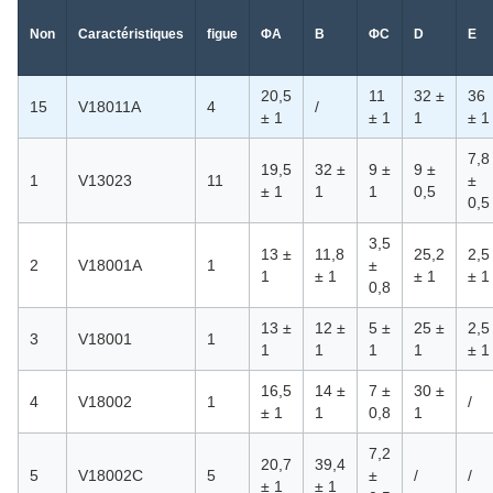
Non
Caractéristiques
figue
ΦA
B
ΦC
D
E
20,5
11
32 ±
36
15
V18011A
4
/
± 1
± 1
1
± 1
7,8
19,5
32 ±
9 ±
9 ±
1
V13023
11
±
± 1
1
1
0,5
0,5
3,5
13 ±
11,8
25,2
2,5
2
V18001A
1
±
1
± 1
± 1
± 1
0,8
13 ±
12 ±
5 ±
25 ±
2,5
3
V18001
1
1
1
1
1
± 1
16,5
14 ±
7 ±
30 ±
4
V18002
1
/
± 1
1
0,8
1
7,2
20,7
39,4
5
V18002C
5
±
/
/
± 1
± 1