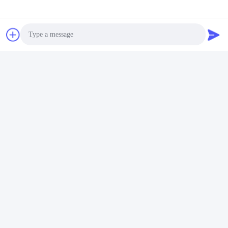
Photo
Video Call
Audio Call