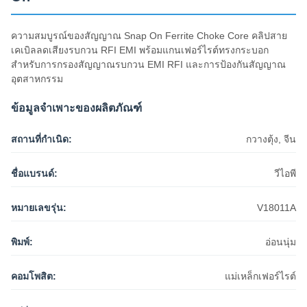
ความสมบูรณ์ของสัญญาณ Snap On Ferrite Choke Core คลิปสาย
เคเบิลลดเสียงรบกวน RFI EMI พร้อมแกนเฟอร์ไรต์ทรงกระบอก
สำหรับการกรองสัญญาณรบกวน EMI RFI และการป้องกันสัญญาณ
อุตสาหกรรม
ข้อมูลจำเพาะของผลิตภัณฑ์
สถานที่กำเนิด:
กวางตุ้ง, จีน
ชื่อแบรนด์:
วีไอพี
หมายเลขรุ่น:
V18011A
พิมพ์:
อ่อนนุ่ม
คอมโพสิต:
แม่เหล็กเฟอร์ไรต์