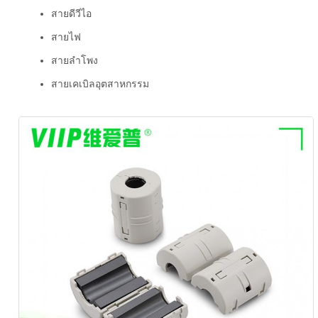
สายดีวีไอ
สายไฟ
สายลำโพง
สายเคเบิลอุตสาหกรรม