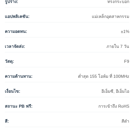
รูปร่าง:
ทรงกระบอก
แอปพลิเคชัน:
แม่เหล็กอุตสาหกรรม
ความอดทน:
±1%
เวลาจัดส่ง:
ภายใน 7 วัน
วัสดุ:
F9
ความต้านทาน:
ต่ำสุด 155 โอห์ม ที่ 100MHz
เงื่อนไข:
อีเอ็มซี, อีเอ็มไอ
สถานะ PB ฟรี:
การเข้าถึง RoHS
สี:
สีดำ