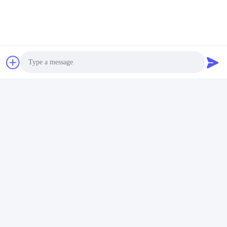
Photo
Video Call
Audio Call