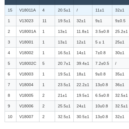
15
V18011A
4
20.5±1
/
11±1
32±1
1
V13023
11
19.5±1
32±1
9±1
9±0.5
2
V18001A
1
13±1
11.8±1
3.5±0.8
25.2±1
3
V18001
1
13±1
12±1
5 ± 1
25±1
4
V18002
1
16.5±1
14±1
7±0.8
30±1
5
V18002C
5
20.7±1
39.4±1
7.2±0.5
/
6
V18003
1
19.5±1
18±1
9±0.8
35±1
7
V18004
1
23.5±1
22.2±1
13±0.8
36±1
8
V18005
2
21±1
19.5±1
6.5±0.8
32.5±1
9
V18006
2
25.5±1
24±1
10±0.8
32.5±1
10
V18007
2
32.5±1
30.5±1
13±0.8
32±1