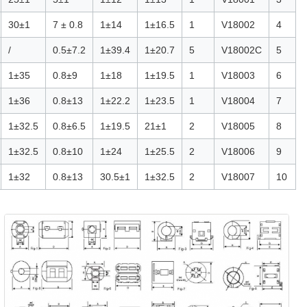
30±1
0.8 ± 7
1±14
1±16.5
1
V18002
4
/
0.5±7.2
1±39.4
1±20.7
5
V18002C
5
1±35
0.8±9
1±18
1±19.5
1
V18003
6
1±36
0.8±13
1±22.2
1±23.5
1
V18004
7
1±32.5
0.8±6.5
1±19.5
21±1
2
V18005
8
1±32.5
0.8±10
1±24
1±25.5
2
V18006
9
1±32
0.8±13
30.5±1
1±32.5
2
V18007
10