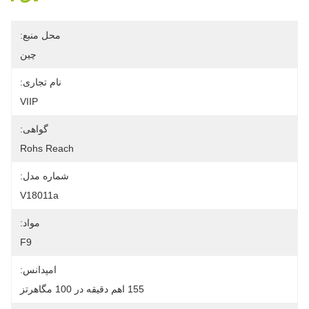
محل منبع:
چین
نام تجاری:
VIIP
گواهی:
Rohs Reach
شماره مدل:
V18011a
مواد:
F9
امپدانس:
155 اهم دقیقه در 100 مگاهرتز