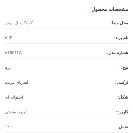
مشخصات محصول
محل مبدا:
گوانگدونگ، چین
نام برند:
VIIP
شماره مدل:
V18011A
نوع:
نرم
ترکیبی:
آهنربای فریت
شکل:
استوانه ای
کاربرد:
آهنربا صنعتی
تحمل:
± 1٪