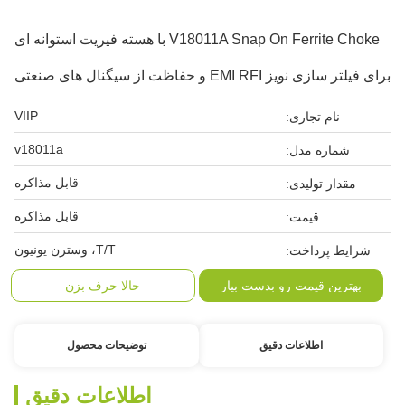
V18011A Snap On Ferrite Choke با هسته فیریت استوانه ای
برای فیلتر سازی نویز EMI RFI و حفاظت از سیگنال های صنعتی
VIIP
نام تجاری:
v18011a
شماره مدل:
قابل مذاکره
مقدار تولیدی:
قابل مذاکره
قیمت:
T/T، وسترن یونیون
شرایط پرداخت:
بهترین قیمت رو بدست بیار
حالا حرف بزن
اطلاعات دقیق
توضیحات محصول
اطلاعات دقیق