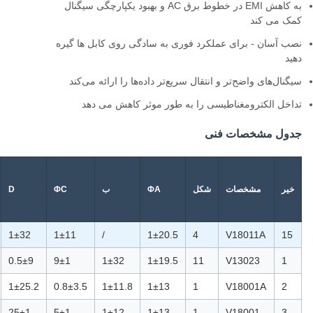
به کاهش EMI در خطوط برق AC و بهبود یکپارچگی سیگنال
کمک می کند
نصب آسان - برای عملکرد فوری به سادگی روی کابل ها گیره
دهید
سیگنال‌های واضح‌تر و انتقال سریع‌تر داده‌ها را ارائه می‌کند
تداخل الکترومغناطیسی را به طور موثر کاهش می دهد
جدول مشخصات فنی
خیر
مشخصات
شکل
ΦA
ب
ΦC
D
1±32
1±11
/
1±20.5
4
V18011A
15
0.5±9
9±1
1±32
1±19.5
11
V13023
1
1±25.2
0.8±3.5
1±11.8
1±13
1
V18001A
2
25±1
5±1
1±12
1±13
1
V18001
3