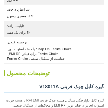
شرایط پرداخت:
T/T، وسترن یونیون
قابلیت ارائه:
5k برای یک هفته
برجسته کردن:
Snap On Ferrite Choke با هسته استوانه ای
, 
Ferrite Choke برای فیلتر EMI RFI
, 
حفاظت از سیگنال صنعتی Ferrite Choke
توضیحات محصول
گیره کابل چوک فریتی V18011A
گیره کابل یکپارچگی سیگنال هسته چوک فریت RFI EMI با هسته فریت
استوانه ای برای فیلتر نویز EMI RFI و محافظت از سیگنال صنعتی