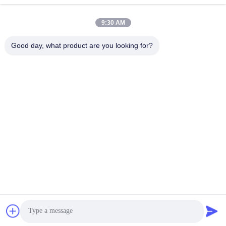
Dirección
9:30 AM
Habitación 1301, Bloque B, Plaza Rongchao New Times,
Parque Industrial de Alta Tecnología de Guanlan, Distrito de
Good day, what product are you looking for?
Longhua, Shenzhen. China
Teléfono
86-0755-29170376
El correo electrónico
vip6@szviip.com
Política de privacidad
|
Mapa del Sitio
| China buena calidad
EMC EMI Filter Proveedor. Derecho de autor 2022-2026
Shenzhen VIIP Electronics Co., Ltd. Todos los derechos
reservados.