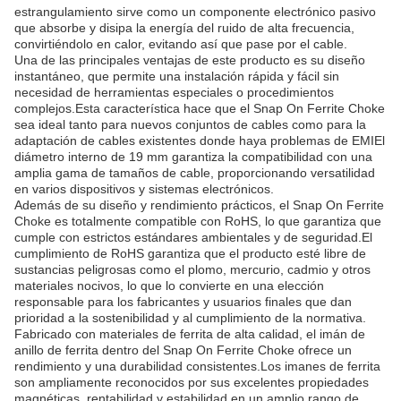
estrangulamiento sirve como un componente electrónico pasivo
que absorbe y disipa la energía del ruido de alta frecuencia,
convirtiéndolo en calor, evitando así que pase por el cable.
Una de las principales ventajas de este producto es su diseño
instantáneo, que permite una instalación rápida y fácil sin
necesidad de herramientas especiales o procedimientos
complejos.Esta característica hace que el Snap On Ferrite Choke
sea ideal tanto para nuevos conjuntos de cables como para la
adaptación de cables existentes donde haya problemas de EMIEl
diámetro interno de 19 mm garantiza la compatibilidad con una
amplia gama de tamaños de cable, proporcionando versatilidad
en varios dispositivos y sistemas electrónicos.
Además de su diseño y rendimiento prácticos, el Snap On Ferrite
Choke es totalmente compatible con RoHS, lo que garantiza que
cumple con estrictos estándares ambientales y de seguridad.El
cumplimiento de RoHS garantiza que el producto esté libre de
sustancias peligrosas como el plomo, mercurio, cadmio y otros
materiales nocivos, lo que lo convierte en una elección
responsable para los fabricantes y usuarios finales que dan
prioridad a la sostenibilidad y al cumplimiento de la normativa.
Fabricado con materiales de ferrita de alta calidad, el imán de
anillo de ferrita dentro del Snap On Ferrite Choke ofrece un
rendimiento y una durabilidad consistentes.Los imanes de ferrita
son ampliamente reconocidos por sus excelentes propiedades
magnéticas, rentabilidad y estabilidad en un amplio rango de