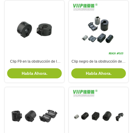
RFI
Clip F9 en la obstrucción de la
Clip negro de la obstrucción de la
ferrita en el imán industrial del
ferrita del cable del ratón del
cable de transmisión
Presidente en el alcance de Rohs
Habla Ahora.
Habla Ahora.