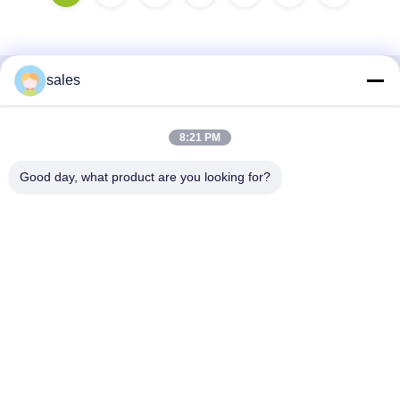
sales
Contacto rápido
8:21 PM
Dirección
Habitación 1301, Bloque B, Plaza Rongchao New Times,
Good day, what product are you looking for?
Parque Industrial de Alta Tecnología de Guanlan, Distrito de
Longhua, Shenzhen. China
Teléfono
86-0755-29170376
El correo electrónico
vip6@szviip.com