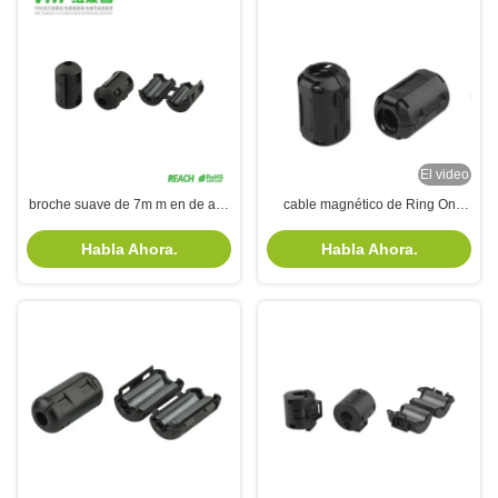
El video
broche suave de 7m m en de alta
cable magnético de Ring On
frecuencia del imán de la base de
Mains Cable Headset de la ferrita
la obstrucción de la ferrita
F9 de 3m m
Habla Ahora.
Habla Ahora.