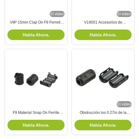
El video
El video
VIIP 15mm Clap On F9 Ferreito
V19001 Accesorios de
de núcleo RFI EMI Filtro
estrangulamiento de ferrita para
la supresión del ruido en
Habla Ahora.
Habla Ahora.
sistemas eléctricos
El video
F9 Material Snap On Ferrite
Obstrucción los 0.27in de la
estrangulamiento con 155 ohm
ferrita de Emi Rfi Suppression
min a 100 MHz de impedancia y
Snap On para los cables del
Habla Ahora.
Habla Ahora.
cumplimiento de RoHS REACH
altavoz
para la supresión de ruido EMI