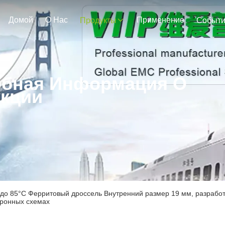
Домой
О Нас
Применение
Продукты
Событ
бная Информация О
кции
 до 85°C Ферритовый дроссель Внутренний размер 19 мм, разрабо
тронных схемах