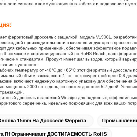
стности сигнала в коммуникационных кабелях и подавление шума
ция:
гает ферритовый дроссель с защелкой, модель V19001, разработ
евосходной производительности в качестве индуктора с дроссельн
дит для кабельных применений, обеспечивая эффективное подавле
в Шэньчжэне и сертифицированный по RoHS Reach, наш ферритовы
огическим стандартам. Продукт имеет шаг выводов, который варьир
вания к установке.
абочих температур от -40°C до +85°C этот ферритовый дроссель п
имальный объем заказа всего 1 шт. по конкурентной цене 0,8 дол
аковки включают надежную картонную упаковку для обеспечения б
ю мощность 2000 шт. в день, со сроком доставки 5-7 дней. Условия
транзакций.
итовый дроссель с защелкой Weiaipu для надежных, эффективных 
ерритового сердечника, идеально подходящих для всех ваших пот
Кнопка 15mm На Дросселе Феррита
Промышленны
та Rf Ограничивает ДОСТИГАЕМОСТЬ RoHS