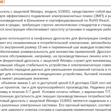
е:
ссель с защелкой Weiaipu, модель V19001, представляет собой в
для эффективного подавления электромагнитных помех (ЭМП) и ра
роизведенный в Шэньчжэне и сертифицированный по RoHS Reach, э
ия в средах, требующих строгих экологических стандартов и стан
я конструкция обеспечивают простоту установки и надежную работ
ироко используется в синфазных дросселях для фильтрации синфаз
елает его незаменимым в потребительской электронике, автомоби
Его внутренний размер 19 мм и переменный шаг выводов позволяю
обеспечивая универсальность для множества применений. Дроссель
еское обслуживание, например, на производственных линиях или п
ия ферритовый дроссель с защелкой Weiaipu служит для минимиза
повышая общую стабильность устройства и электромагнитную совме
 кабелях передачи данных для уменьшения искажений сигнала и п
ит для использования в медицинских устройствах, бытовой технике
ла имеют решающее значение.
объемом заказа 1 шт. и доступной ценой 0,8 доллара США этот ко
х проектов, так и для крупносерийного производства. Надежно уп
авку в течение 5-7 дней. Условия оплаты гибкие, с вариантами T/T
стоянную доступность для текущих производственных потребностей
товый дроссель с защелкой Weiaipu V19001 является надежным и
в различных электронных системах. Его прочный материал, соотве
 для широкого спектра случаев и сценариев применения продукто