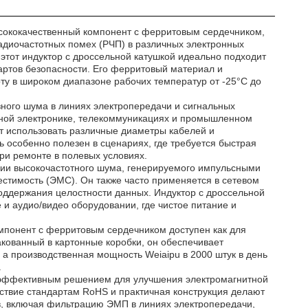
ысококачественный компонент с ферритовым сердечником,
диочастотных помех (РЧП) в различных электронных
тот индуктор с дроссельной катушкой идеально подходит
дартов безопасности. Его ферритовый материал и
у в широком диапазоне рабочих температур от -25°C до
ного шума в линиях электропередачи и сигнальных
льной электронике, телекоммуникациях и промышленном
т использовать различные диаметры кабелей и
 особенно полезен в сценариях, где требуется быстрая
ри ремонте в полевых условиях.
ции высокочастотного шума, генерируемого импульсными
стимость (ЭМС). Он также часто применяется в сетевом
оддержания целостности данных. Индуктор с дроссельной
 и аудио/видео оборудовании, где чистое питание и
мпонент с ферритовым сердечником доступен как для
акованный в картонные коробки, он обеспечивает
, а производственная мощность Weiaipu в 2000 штук в день
.
 эффективным решением для улучшения электромагнитной
тствие стандартам RoHS и практичная конструкция делают
в, включая фильтрацию ЭМП в линиях электропередачи,