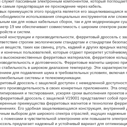
я служит пассивным электронным компонентом, который поглощает
тем самым предотвращая ее прохождение через кабель.
вых преимуществ этого продукта является его защелкивающаяся ко
необходимости использования специальных инструментов или слож
ьным как для новых кабельных сборок, так и для модернизации су
метр 19 мм обеспечивает совместимость с широким спектром разм
ройств и систем.
ной конструкции и производительности, ферритовый дроссель с за
тветствие строгим экологическим стандартам и стандартам безопас
х веществ, таких как свинец, ртуть, кадмий и других вредных мат
 и конечных пользователей, которые отдают приоритет устойчиво
из высококачественных ферритовых материалов, ферритовое кольц
изводительность и долговечность. Ферритовые магниты широко при
и стабильность в широком диапазоне температур. Эти характерист
нием для подавления шума в требовательных условиях, включая
втомобильные системы и телекоммуникации.
рритовый дроссель с защелкой доступен с немедленной доступност
 его производительность в своих конкретных приложениях. Эта оп
ипирования и тестирования, ускоряя сроки выполнения проектов и
 ферритовый дроссель с защелкой V19001 представляет собой проч
веренные преимущества ферритовых магнитов и технологии ферри
енениях. Его удобная защелкивающаяся конструкция, внутренний 
ичным выбором для широкого спектра отраслей, ищущих надежные 
 с помехами в чувствительной электронике или повышаете электром
ссель предлагает надежный и устойчивый вариант для оптимизаци