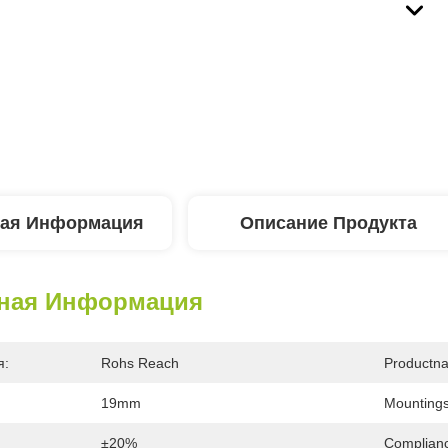
ая Информация
Описание Продукта
ная Информация
я:
Rohs Reach
Productn
19mm
Mountings
±20%
Complian