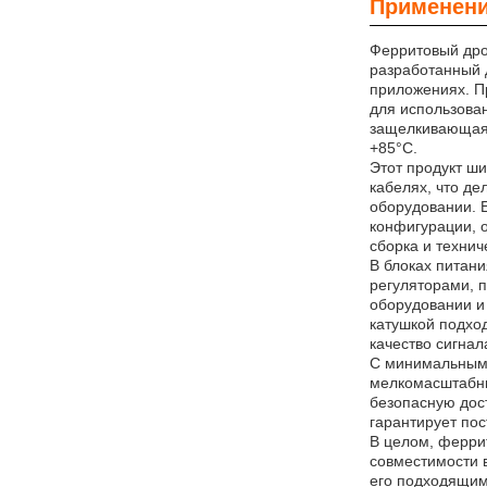
Применени
Ферритовый дро
разработанный 
приложениях. П
для использован
защелкивающаяс
+85°C.
Этот продукт ш
кабелях, что д
оборудовании. 
конфигурации, 
сборка и технич
В блоках питан
регуляторами, 
оборудовании и
катушкой подход
качество сигна
С минимальным 
мелкомасштабны
безопасную дост
гарантирует по
В целом, ферри
совместимости 
его подходящим