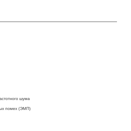
астотного шума
ых помех (ЭМП)