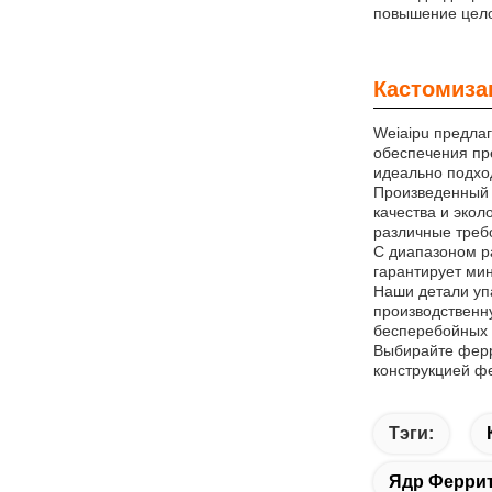
повышение цело
Кастомиза
Weiaipu предла
обеспечения пр
идеально подхо
Произведенный 
качества и экол
различные требо
С диапазоном р
гарантирует мин
Наши детали уп
производственну
бесперебойных 
Выбирайте ферр
конструкцией ф
Тэги:
Ядр Ферри