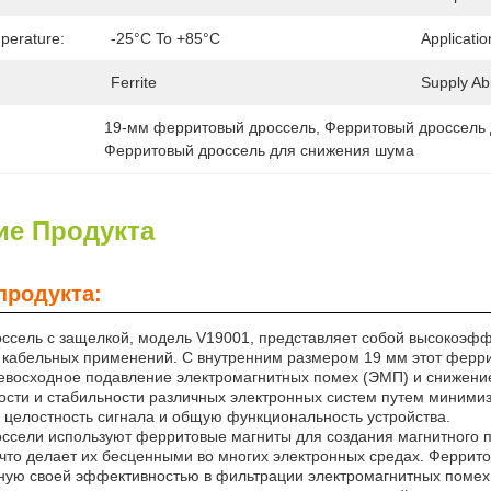
perature:
-25°C To +85°C
Applicatio
Ferrite
Supply Abil
19-мм ферритовый дроссель
, 
Ферритовый дроссель 
Ферритовый дроссель для снижения шума
ие Продукта
продукта:
ссель с защелкой, модель V19001, представляет собой высокоэф
 кабельных применений. С внутренним размером 19 мм этот ферри
евосходное подавление электромагнитных помех (ЭМП) и снижени
ости и стабильности различных электронных систем путем миними
 целостность сигнала и общую функциональность устройства.
ссели используют ферритовые магниты для создания магнитного п
 что делает их бесценными во многих электронных средах. Феррит
тную своей эффективностью в фильтрации электромагнитных помех 