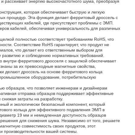
 и рассеивает энергию высокочастотного шума, преобразуя
нструкция, которая обеспечивает быструю и легкую
ных процедур. Эта функция делает ферритовый дроссель с
ществующих кабелей, где присутствуют проблемы с ЭМП.
еров кабелей, обеспечивая универсальность для различных
щелкой полностью соответствует требованиям RoHS, что
ности. Соответствие RoHS гарантирует, что продукт не
ериалов, что делает его ответственным выбором для
му развитию и соблюдению нормативных требований.
о внутри ферритового дросселя с защелкой обеспечивает
знаны за их превосходные магнитные свойства,
ики делают дроссель на основе ферритового кольца
 промышленное оборудование, потребительскую
ью образцов, что позволяет инженерам и дизайнерам
еративная отправка образцов поддерживает эффективные
 снижая затраты на разработку.
ный и экологически безопасный компонент, который
тового кольца для эффективного подавления ЭМП в
диаметр 19 мм и немедленная доступность образцов
решения для снижения шума. Независимо от того, решаете
агнитную совместимость своих продуктов, этот
и производительности вашей системы.