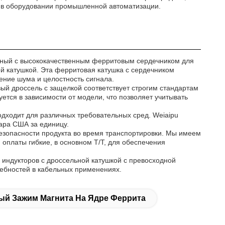
 в оборудовании промышленной автоматизации.
анный с высококачественным ферритовым сердечником для
ой катушкой. Эта ферритовая катушка с сердечником
ние шума и целостность сигнала.
й дроссель с защелкой соответствует строгим стандартам
уется в зависимости от модели, что позволяет учитывать
одходит для различных требовательных сред. Weiaipu
лара США за единицу.
езопасности продукта во время транспортировки. Мы имеем
 оплаты гибкие, в основном T/T, для обеспечения
индукторов с дроссельной катушкой с превосходной
ребностей в кабельных применениях.
й Зажим Магнита На Ядре Феррита