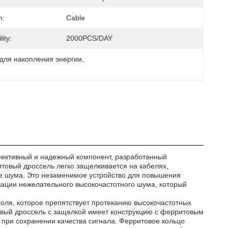
n:
Cable
ity:
2000PCS/DAY
для накопления энергии
, 
фективный и надежный компонент, разработанный
товый дроссель легко защелкивается на кабелях,
е шума. Это незаменимое устройство для повышения
зации нежелательного высокочастотного шума, который
оля, которое препятствует протеканию высокочастотных
овый дроссель с защелкой имеет конструкцию с ферритовым
при сохранении качества сигнала. Ферритовое кольцо