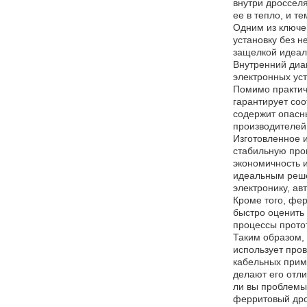
внутри дроссел
ее в тепло, и 
Одним из ключе
установку без 
защелкой идеал
Внутренний диа
электронных уст
Помимо практич
гарантирует соо
содержит опасны
производителей
Изготовленное 
стабильную про
экономичность 
идеальным реше
электронику, а
Кроме того, фе
быстро оценить
процессы протот
Таким образом,
использует про
кабельных прим
делают его отл
ли вы проблемы
ферритовый дро