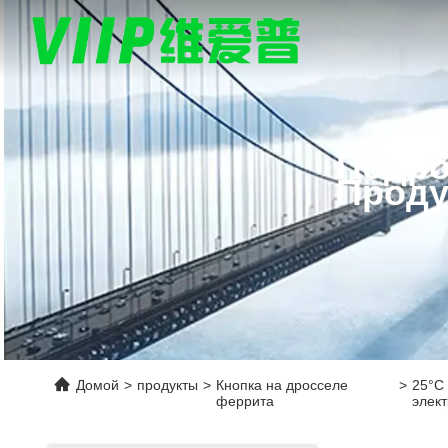
Подро
Проду
Домой
>
продукты
>
Кнопка на дросселе
>
25°C
феррита
элек