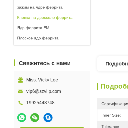
зажим на ядре феррита
Кнопка на дросселе феррита
Ядр феррита EMI
Плоское ядр феррита
Свяжитесь с нами
Подробн
Miss. Vicky Lee
Подроб
vip6@szviip.com
19925448748
Сертификаци
Inner Size:
Tolerance: