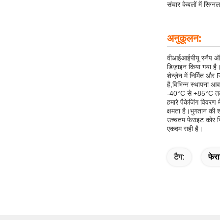
संचार केबलों में सिग
अनुकूलन:
वीआईआईपीयू स्नैप ऑन 
डिज़ाइन किया गया है
शेन्ज़ेन में निर्मित
है,विभिन्न स्थापना 
-40°C से +85°C तक के
हमारे पैकेजिंग विवरण 
क्षमता है।भुगतान की शर
उच्चतम फेराइट कोर न
एकदम सही है।
टैग:
फेर