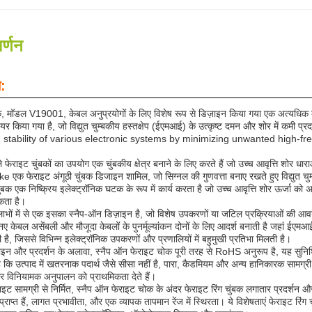
र्णन
न:
, मॉडल V19001, केबल अनुप्रयोगों के लिए विशेष रूप से डिज़ाइन किया गया एक अत्यधिक
यर किया गया है, जो विद्युत चुम्बकीय हस्तक्षेप (ईएमआई) के उत्कृष्ट दमन और शोर में कम
tability of various electronic systems by minimizing unwanted high-freq
े फेराइट चुंबकों का उपयोग एक चुंबकीय क्षेत्र बनाने के लिए करते हैं जो उच्च आवृत्ति शोर धारा
e एक फेराइट अंगूठी चुंबक डिजाइन शामिल, जो सिग्नल की गुणवत्ता बनाए रखते हुए विद्युत चुम्
ुंबक एक निष्क्रिय इलेक्ट्रॉनिक घटक के रूप में कार्य करता है जो उच्च आवृत्ति शोर ऊर्जा को 
ोकता है।
लाभों में से एक इसका स्नैप-ऑन डिज़ाइन है, जो विशेष उपकरणों या जटिल प्रक्रियाओं की आ
ेबल असेंबली और मौजूदा केबलों के पुनर्मूल्यांकन दोनों के लिए आदर्श बनाती है जहां ईएमआई म
 है, जिससे विभिन्न इलेक्ट्रॉनिक उपकरणों और प्रणालियों में बहुमुखी प्रतिभा मिलती है।
ाइन और प्रदर्शन के अलावा, स्नैप ऑन फेराइट चोक पूरी तरह से RoHS अनुरूप है, यह सुनिश
है कि उत्पाद में खतरनाक पदार्थ जैसे सीसा नहीं है, पारा, कैडमियम और अन्य हानिकारक सामग्
र विनियामक अनुपालन को प्राथमिकता देते हैं।
राइट सामग्री से निर्मित, स्नैप ऑन फेराइट चोक के अंदर फेराइट रिंग चुंबक लगातार प्रदर्शन और
 प्राप्त हैं, लागत प्रभावीता, और एक व्यापक तापमान रेंज में स्थिरता। ये विशेषताएं फेराइट 