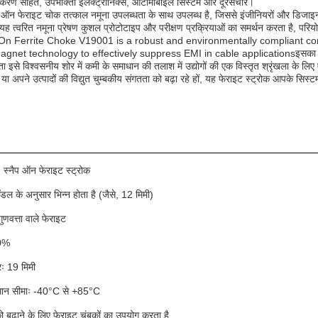
उपकरण सहित, उपभोक्ता इलेक्ट्रॉनिक्स, ऑटोमोबाइल सिस्टम और दूरसंचार।
 ऑन फेराइट चोक तत्काल नमूना उपलब्धता के साथ उपलब्ध है, जिससे इंजीनियरों और डिजाइनरों 
यह त्वरित नमूना प्रेषण कुशल प्रोटोटाइप और परीक्षण प्रक्रियाओं का समर्थन करता है, पर
Snap On Ferrite Choke V19001 is a robust and environmentally compliant 
agnet technology to effectively suppress EMI in cable applicationsइसका उपयो
 इसे विश्वसनीय शोर में कमी के समाधान की तलाश में उद्योगों की एक विस्तृत श्रृंखला के लिए एक 
ं या अपने उत्पादों की विद्युत चुम्बकीय संगतता को बढ़ा रहे हों, यह फेराइट स्ट्रोक आपके स
: स्नैप ऑन फेराइट स्ट्रोक
ॉडल के अनुसार भिन्न होता है (जैसे, 12 मिमी)
गुणवत्ता वाले फेराइट
20%
ः 19 मिमी
मान सीमाः -40°C से +85°C
को बढ़ाने के लिए फेराइट चुंबकों का उपयोग करता है