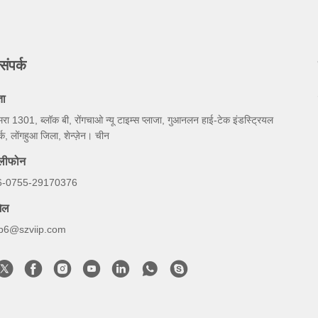
संपर्क
ता
रा 1301, ब्लॉक बी, रोंगचाओ न्यू टाइम्स प्लाजा, गुआनलन हाई-टेक इंडस्ट्रियल
र्क, लोंगहुआ जिला, शेन्ज़ेन। चीन
ेलीफोन
6-0755-29170376
ेल
ip6@szviip.com