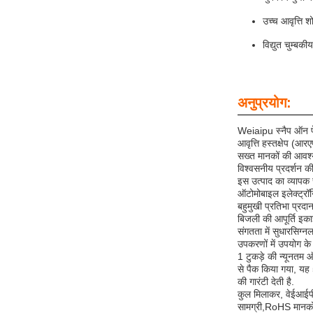
उच्च आवृत्ति श
विद्युत चुम्बक
अनुप्रयोग:
Weiaipu स्नैप ऑन फेर
आवृत्ति हस्तक्षेप (आ
सख्त मानकों की आवश्
विश्वसनीय प्रदर्शन की
इस उत्पाद का व्यापक र
ऑटोमोबाइल इलेक्ट्रॉन
बहुमुखी प्रतिभा प्रदा
बिजली की आपूर्ति इकाइ
संगतता में सुधारसिग्
उपकरणों में उपयोग के
1 टुकड़े की न्यूनतम 
से पैक किया गया, यह 5
की गारंटी देती है.
कुल मिलाकर, वेईआईपीय
सामग्री,RoHS मानकों 