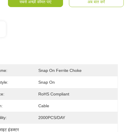
सबसे अच्छी कीमत पाएं
अब बात करें
ame:
Snap On Ferrite Choke
tyle:
Snap On
ce:
RoHS Compliant
n:
Cable
ity:
2000PCS/DAY
ेराइट इंडक्टर