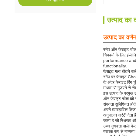
अब बात करें
उत्पाद का व
उत्पाद का वर्ण
स्नैप ऑन फेराइट चोक
चिपकने के लिए इंजीनि
performance and s
functionality.
फेराइट गला घोंटने वाल
स्नैप पर फेराइट Chok
के अंदर फेराइट रिंग च
माध्यम से गुजरने से र
इस उत्पाद के प्रमुख 
ऑन फेराइट चोक को नए क
संगतता सुनिश्चित होती
अपने व्यावहारिक डिज
अनुपालन गारंटी देता 
जाता है जो स्थिरता औ
उच्च गुणवत्ता वाली फे
व्यापक रूप से मान्यता