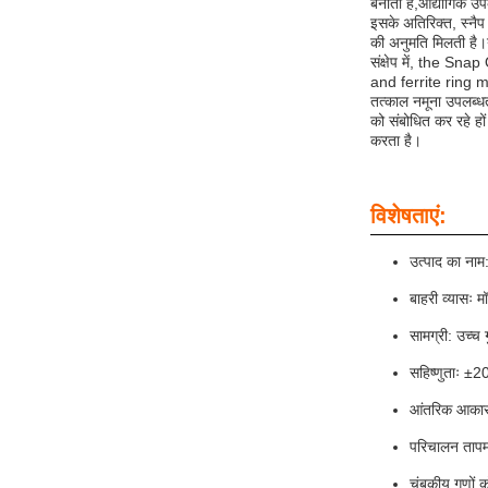
बनाती हैं,औद्योगिक 
इसके अतिरिक्त, स्नैप
की अनुमति मिलती है।
संक्षेप में, the 
and ferrite ring m
तत्काल नमूना उपलब्धता
को संबोधित कर रहे हो
करता है।
विशेषताएं:
उत्पाद का नाम
बाहरी व्यासः म
सामग्री: उच्च 
सहिष्णुताः ±
आंतरिक आकार
परिचालन ताप
चुंबकीय गुणों 