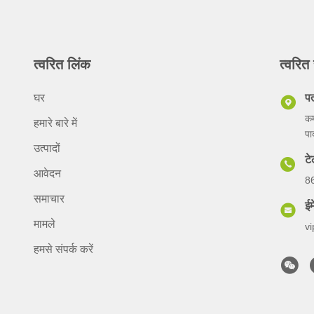
त्वरित लिंक
त्वरित 
घर
प
कम
हमारे बारे में
पा
उत्पादों
ट
आवेदन
8
समाचार
ईम
मामले
v
हमसे संपर्क करें