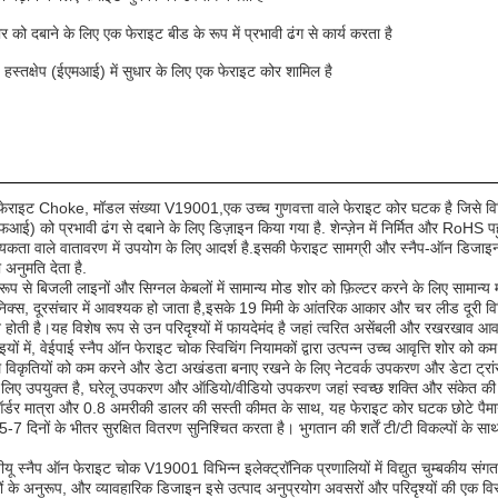
ोर को दबाने के लिए एक फेराइट बीड के रूप में प्रभावी ढंग से कार्य करता है
ीय हस्तक्षेप (ईएमआई) में सुधार के लिए एक फेराइट कोर शामिल है
ाइट Choke, मॉडल संख्या V19001,एक उच्च गुणवत्ता वाले फेराइट कोर घटक है जिसे विभिन्न इ
रएफआई) को प्रभावी ढंग से दबाने के लिए डिज़ाइन किया गया है. शेन्ज़ेन में निर्मित और RoHS
यकता वाले वातावरण में उपयोग के लिए आदर्श है.इसकी फेराइट सामग्री और स्नैप-ऑन डिजाइ
 अनुमति देता है.
ूप से बिजली लाइनों और सिग्नल केबलों में सामान्य मोड शोर को फ़िल्टर करने के लिए सामान्य 
िक्स, दूरसंचार में आवश्यक हो जाता है,इसके 19 मिमी के आंतरिक आकार और चर लीड दूरी विभ
न होती है।यह विशेष रूप से उन परिदृश्यों में फायदेमंद है जहां त्वरित असेंबली और रखरखाव आवश्
यों में, वेईपाई स्नैप ऑन फेराइट चोक स्विचिंग नियामकों द्वारा उत्पन्न उच्च आवृत्ति शोर को
नल विकृतियों को कम करने और डेटा अखंडता बनाए रखने के लिए नेटवर्क उपकरण और डेटा ट्रां
 लिए उपयुक्त है, घरेलू उपकरण और ऑडियो/वीडियो उपकरण जहां स्वच्छ शक्ति और संकेत की गुण
ऑर्डर मात्रा और 0.8 अमरीकी डालर की सस्ती कीमत के साथ, यह फेराइट कोर घटक छोटे पैमाने प
-7 दिनों के भीतर सुरक्षित वितरण सुनिश्चित करता है। भुगतान की शर्तें टी/टी विकल्पों के सा
ू स्नैप ऑन फेराइट चोक V19001 विभिन्न इलेक्ट्रॉनिक प्रणालियों में विद्युत चुम्बकीय स
के अनुरूप, और व्यावहारिक डिजाइन इसे उत्पाद अनुप्रयोग अवसरों और परिदृश्यों की एक विस्तृत