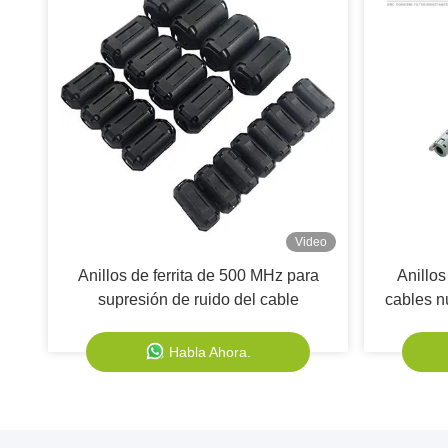
Video
Anillos de ferrita de 500 MHz para
Anillos
supresión de ruido del cable
cables n
°C a
s
Habla Ahora.