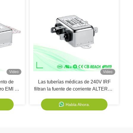
Video
Video
nto de
Las tuberías médicas de 240V IRF
ltro EMI CA
filtran la fuente de corriente ALTERNA
 Corriente
del EMC EMI Filter For
,5 mA
Habla Ahora.