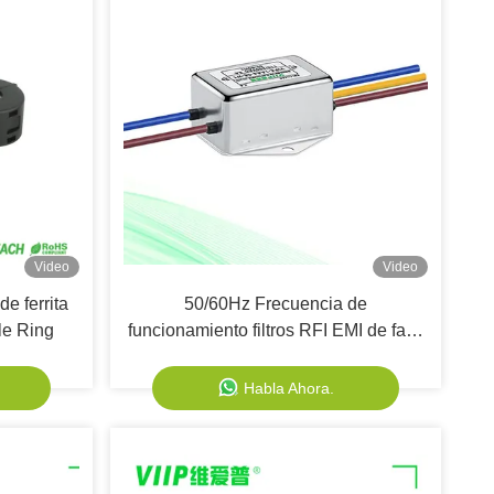
Video
Video
e ferrita
50/60Hz Frecuencia de
le Ring
funcionamiento filtros RFI EMI de fase
única con alto rendimiento
Habla Ahora.