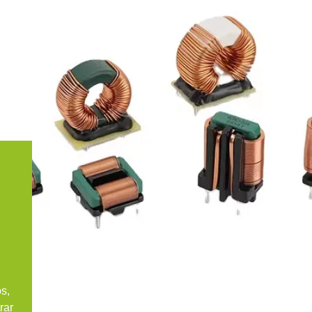
s,
rar