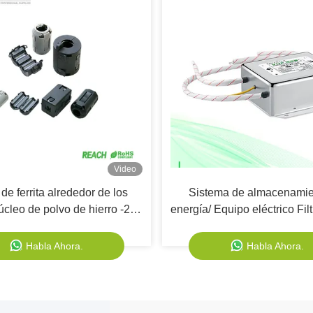
Video
 de ferrita alrededor de los
Sistema de almacenamie
úcleo de polvo de hierro -25
energía/ Equipo eléctrico Fi
 80 °C adecuado para la
con función de transferencia
upresión de EMI/RFI
de fuga CA inferior a 0
Habla Ahora.
Habla Ahora.