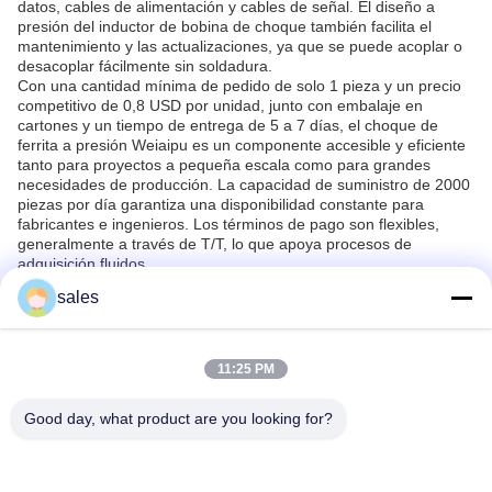
datos, cables de alimentación y cables de señal. El diseño a
presión del inductor de bobina de choque también facilita el
mantenimiento y las actualizaciones, ya que se puede acoplar o
desacoplar fácilmente sin soldadura.
Con una cantidad mínima de pedido de solo 1 pieza y un precio
competitivo de 0,8 USD por unidad, junto con embalaje en
cartones y un tiempo de entrega de 5 a 7 días, el choque de
ferrita a presión Weiaipu es un componente accesible y eficiente
tanto para proyectos a pequeña escala como para grandes
necesidades de producción. La capacidad de suministro de 2000
piezas por día garantiza una disponibilidad constante para
fabricantes e ingenieros. Los términos de pago son flexibles,
generalmente a través de T/T, lo que apoya procesos de
adquisición fluidos.
En general, el choque de ferrita a presión Weiaipu (V19001) es
sales
un elemento indispensable en la supresión de ruido electrónico,
que proporciona un rendimiento fiable en diversas ocasiones de
aplicación, como la fabricación de electrónica de consumo,
sistemas de electrónica automotriz, filtrado de ruido de equipos
11:25 PM
industriales y mejora de la integridad de la señal de
telecomunicaciones. Su robusto diseño de bobina de núcleo de
Good day, what product are you looking for?
ferrita, combinado con la comodidad del montaje a presión, lo
convierte en una opción preferida para ingenieros y técnicos que
buscan optimizar la compatibilidad electromagnética y la
fiabilidad del dispositivo.