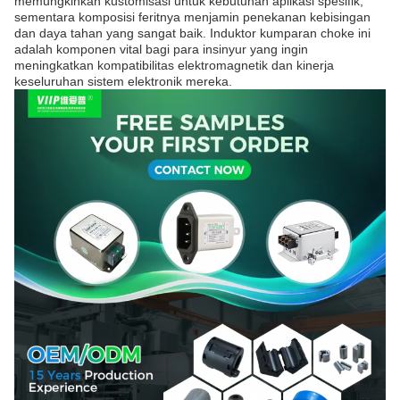
memungkinkan kustomisasi untuk kebutuhan aplikasi spesifik,
sementara komposisi feritnya menjamin penekanan kebisingan
dan daya tahan yang sangat baik. Induktor kumparan choke ini
adalah komponen vital bagi para insinyur yang ingin
meningkatkan kompatibilitas elektromagnetik dan kinerja
keseluruhan sistem elektronik mereka.