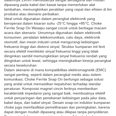
dipasang pada kabel dan kawat tanpa memerlukan alat
tambahan, memungkinkan perakitan yang cepat dan efisien di lini
produksi atau skenario perbaikan.
Ideal untuk digunakan dalam perangkat elektronik yang
beroperasi dalam kisaran suhu -25°C hingga +85°C, Choke
Ferrite Snap On Weiaipu sangat cocok untuk berbagai macam
acara dan skenario. Umumnya digunakan dalam elektronik
konsumen, peralatan telekomunikasi, catu daya, elektronik
otomotif, dan mesin industri untuk mengurangi kebisingan
frekuensi tinggi dan distorsi sinyal. Struktur kumparan inti ferit
secara efektif memblokir sinyal frekuensi tinggi yang tidak
diinginkan sambil memungkinkan sinyal frekuensi rendah yang
diinginkan untuk lewat, sehingga meningkatkan kinerja perangkat
secara keseluruhan.
Dalam skenario di mana kompatibilitas elektromagnetik (EMC)
sangat penting, seperti dalam perangkat medis atau sistem
komunikasi, Choke Ferrite Snap On berfungsi sebagai solusi
yang andal untuk memastikan kepatuhan terhadap standar
peraturan. Komposisi magnet cincin feritnya memberikan
karakteristik impedansi yang sangat baik, membuatnya efektif
untuk penyaringan dan penekanan kebisingan pada jalur data,
kabel daya, dan kabel sinyal. Desain snap-on induktor kumparan
choke juga memfasilitasi pemeliharaan dan peningkatan, karena
dapat dengan mudah dipasang atau dilepas tanpa penyolderan.