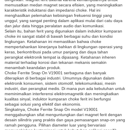
memusatkan medan magnet secara efisien, yang meningkatkan
karakteristik induktansi dan impedansi choke. Hal ini
menghasilkan pelemahan kebisingan frekuensi tinggi yang
unggul, yang sangat penting dalam aplikasi mulai dari catu daya
dan jalur data hingga peralatan audio dan komunikasi.
Selain itu, bahan ferit yang digunakan dalam induktor kumparan
choke ini sangat stabil di bawah berbagai suhu dan kondisi
lingkungan. Ketahanan ini memastikan bahwa choke
mempertahankan kinerjanya bahkan di lingkungan operasi yang
keras, berkontribusi pada umur panjang dan daya tahan
perangkat elektronik tempat ia dipasang. Ketahanan inheren
material terhadap korosi dan tekanan mekanis semakin
menambah keandalan produk.
Choke Ferrite Snap On V19001 serbaguna dan banyak
diterapkan di berbagai industri. Umumnya digunakan dalam
elektronik konsumen, sistem otomotif, telekomunikasi, mesin
industri, dan perangkat medis. Di mana pun ada kebutuhan untuk
meminimalkan interferensi elektromagnetik dan meningkatkan
kualitas sinyal, induktor kumparan choke ferit ini berfungsi
sebagai solusi yang efektif dan ekonomis.
Singkatnya, Choke Ferrite Snap On model V19001
menggabungkan sifat menguntungkan dari magnet ferit dengan
desain silindris yang praktis dan gaya pemasangan snap-on yang
ramah pengguna. Pilihan diameter luar yang bervariasi