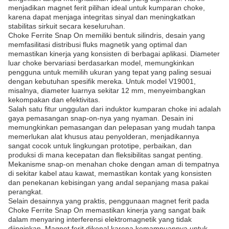
menjadikan magnet ferit pilihan ideal untuk kumparan choke,
karena dapat menjaga integritas sinyal dan meningkatkan
stabilitas sirkuit secara keseluruhan.
Choke Ferrite Snap On memiliki bentuk silindris, desain yang
memfasilitasi distribusi fluks magnetik yang optimal dan
memastikan kinerja yang konsisten di berbagai aplikasi. Diameter
luar choke bervariasi berdasarkan model, memungkinkan
pengguna untuk memilih ukuran yang tepat yang paling sesuai
dengan kebutuhan spesifik mereka. Untuk model V19001,
misalnya, diameter luarnya sekitar 12 mm, menyeimbangkan
kekompakan dan efektivitas.
Salah satu fitur unggulan dari induktor kumparan choke ini adalah
gaya pemasangan snap-on-nya yang nyaman. Desain ini
memungkinkan pemasangan dan pelepasan yang mudah tanpa
memerlukan alat khusus atau penyolderan, menjadikannya
sangat cocok untuk lingkungan prototipe, perbaikan, dan
produksi di mana kecepatan dan fleksibilitas sangat penting.
Mekanisme snap-on menahan choke dengan aman di tempatnya
di sekitar kabel atau kawat, memastikan kontak yang konsisten
dan penekanan kebisingan yang andal sepanjang masa pakai
perangkat.
Selain desainnya yang praktis, penggunaan magnet ferit pada
Choke Ferrite Snap On memastikan kinerja yang sangat baik
dalam menyaring interferensi elektromagnetik yang tidak
diinginkan. Magnet ferit dikenal karena kemampuannya untuk