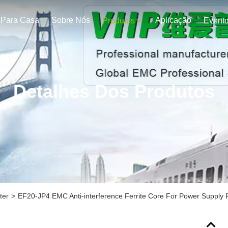
Para Casa
Sobre Nós
Aplicação
Produtos
Event
Detalhes Dos Produtos
ter
>
EF20-JP4 EMC Anti-interference Ferrite Core For Power Supply