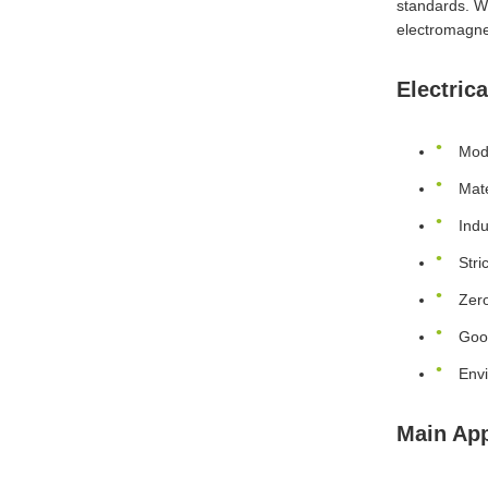
standards. Wi
electromagnet
Electric
Mod
Mat
Ind
Stri
Zero
Good
Envi
Main App