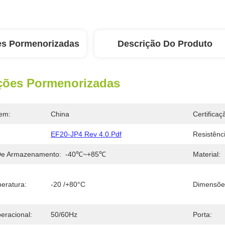
es Pormenorizadas
Descrição Do Produto
ções Pormenorizadas
em:
China
Certificaç
EF20-JP4 Rev 4.0.pdf
Resistênc
De Armazenamento:
-40℃~+85℃
Material:
eratura:
-20 /+80°C
Dimensõe
eracional:
50/60Hz
Porta: