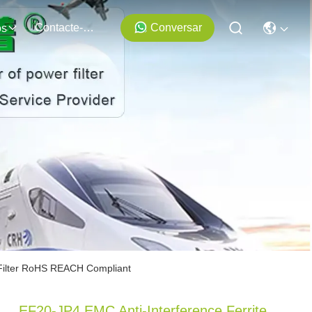
Contacte-Nos
Conversar
os
 Filter RoHS REACH Compliant
EF20-JP4 EMC Anti-Interference Ferrite