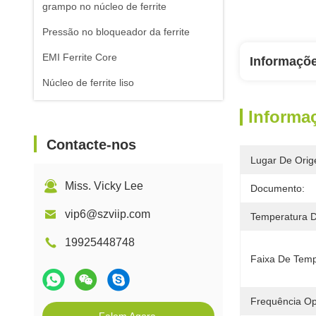
grampo no núcleo de ferrite
Pressão no bloqueador da ferrite
EMI Ferrite Core
Informaçõ
Núcleo de ferrite liso
Informa
Contacte-nos
Lugar De Orig
Miss. Vicky Lee
Documento:
vip6@szviip.com
Temperatura 
19925448748
Faixa De Temp
Frequência Op