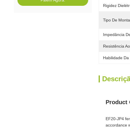
Falem Agora.
Rigidez Dielétr
Tipo De Mont
Impedância De
Resistência Ao
Habilidade Da
Descriç
Product
EF20-JP4 ferr
accordance wi