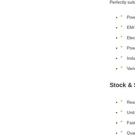
Perfectly suit
Powe
EMI 
Elec
Pow
Indu
Vari
Stock & 
Read
Unit
Fast
Qual