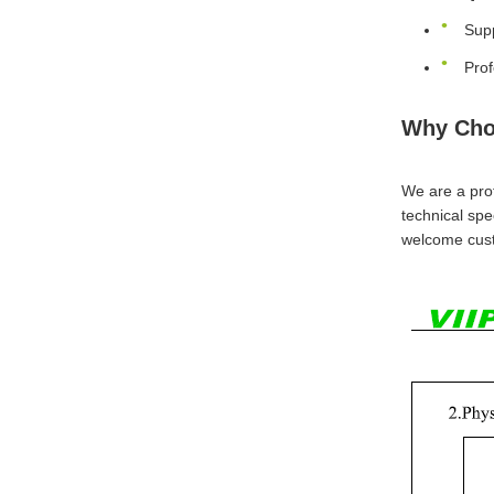
Supp
Prof
Why Cho
We are a prof
technical spe
welcome cust