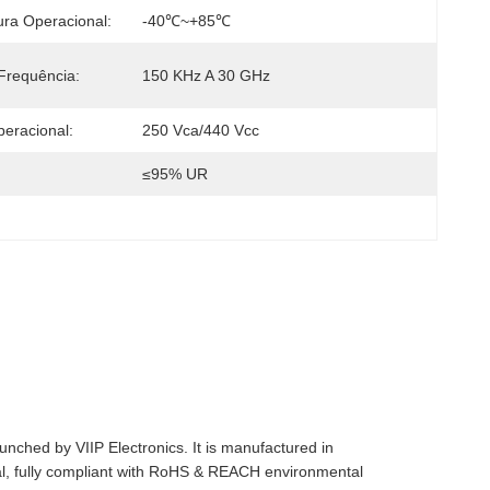
ra Operacional:
-40℃~+85℃
Frequência:
150 KHz A 30 GHz
eracional:
250 Vca/440 Vcc
≤95% UR
nched by VIIP Electronics. It is manufactured in
ial, fully compliant with RoHS & REACH environmental