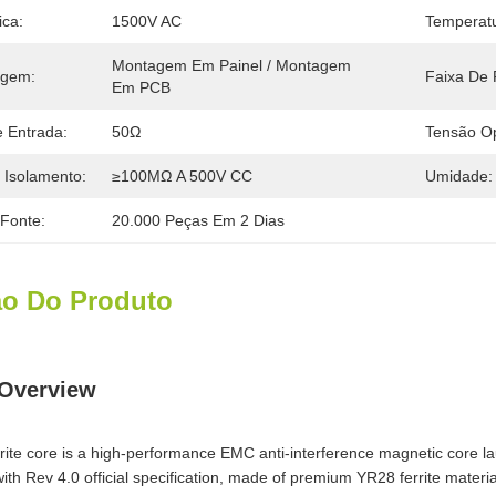
ica:
1500V AC
Temperatu
Montagem Em Painel / Montagem 
agem:
Faixa De 
Em PCB
 Entrada:
50Ω
Tensão Op
 Isolamento:
≥100MΩ A 500V CC
Umidade:
 Fonte:
20.000 Peças Em 2 Dias
ão Do Produto
 Overview
ite core is a high-performance EMC anti-interference magnetic core lau
th Rev 4.0 official specification, made of premium YR28 ferrite mater