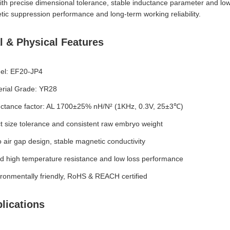
th precise dimensional tolerance, stable inductance parameter and low
ic suppression performance and long-term working reliability.
al & Physical Features
el: EF20-JP4
erial Grade: YR28
uctance factor: AL 1700±25% nH/N² (1KHz, 0.3V, 25±3℃)
ct size tolerance and consistent raw embryo weight
 air gap design, stable magnetic conductivity
 high temperature resistance and low loss performance
ronmentally friendly, RoHS & REACH certified
lications