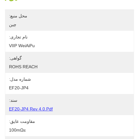
محل منبع:
چین
نام تجاری:
VIIP WeiAiPu
گواهی:
ROHS REACH
شماره مدل:
EF20-JP4
سند:
EF20-JP4 Rev 4.0.pdf
مقاومت عایق:
≥100mΩ