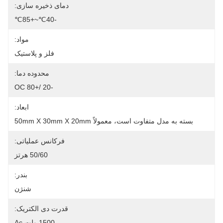
دمای ذخیره سازی:
-40℃~+85℃
مواد:
فلز و پلاستیک
محدوده دما:
-20 /+80 OC
ابعاد:
بسته به مدل متفاوت است، معمولاً 50mm X 30mm X 20mm
فرکانس عملیاتی:
50/60 هرتز
بندر:
شنژن
قدرت دی الکتریک:
1500 ولت Ac