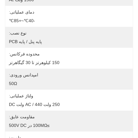
دمای عملیاتی:
-40℃~+85℃
نوع نصب:
پایه پنل / پایه PCB
محدوده فرکانس:
150 کیلوهرتز تا 30 گیگاهرتز
امپدانس ورودی:
50Ω
ولتاژ عملیاتی:
250 ولت AC / 440 ولت DC
مقاومت عایق:
≥100MΩ در 500V DC
رطوبت: