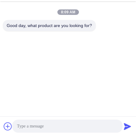
Szybki kontakt
8:09 AM
Adres
Good day, what product are you looking for?
Pokój 1301, Blok B, Rongchao New Times Plaza, Park
Przemysłowy High-Tech Guanlan, Dzielnica Longhua,
Shenzhen, Chiny
Tel.
86-0755-29170376
Wiadomość elektroniczna
vip6@szviip.com
Polityka prywatności
|
Sitemap
| Chiny Dobra jakość Filtr EMC
EMI Sprzedawca. 2022-2026 Shenzhen VIIP Electronics Co., Ltd.
Wszystkie prawa zastrzeżone.