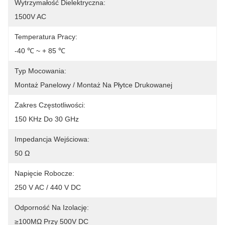
Wytrzymałość Dielektryczna:
1500V AC
Temperatura Pracy:
-40 ℃ ~ + 85 ℃
Typ Mocowania:
Montaż Panelowy / Montaż Na Płytce Drukowanej
Zakres Częstotliwości:
150 KHz Do 30 GHz
Impedancja Wejściowa:
50 Ω
Napięcie Robocze:
250 V AC / 440 V DC
Odporność Na Izolację:
≥100MΩ Przy 500V DC