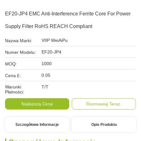
EF20-JP4 EMC Anti-Interference Ferrite Core For Power
Supply Filter RoHS REACH Compliant
VIIP WeiAiPu
Nazwa Marki:
EF20-JP4
Numer Modelu:
1000
MOQ:
0.05
Cena £:
Warunki
T/T
Płatności:
Najlepszą Cenę
Rozmawiaj Teraz.
Szczegółowe Informacje
Opis Produktu