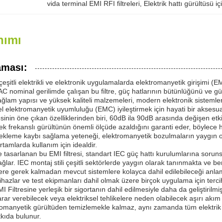
vida terminal EMI RFI filtreleri
, 
Elektrik hattı gürültüsü içi
nımı
aması:
çeşitli elektrikli ve elektronik uygulamalarda elektromanyetik girişimi (EM
 AC nominal gerilimde çalışan bu filtre, güç hatlarının bütünlüğünü ve 
ağlam yapısı ve yüksek kaliteli malzemeleri, modern elektronik sistemler
 elektromanyetik uyumluluğu (EMC) iyileştirmek için hayati bir aksesuar 
sinin öne çıkan özelliklerinden biri, 60dB ila 90dB arasında değişen etk
 frekanslı gürültünün önemli ölçüde azaldığını garanti eder, böylece h
 ekleme kaybı sağlama yeteneği, elektromanyetik bozulmaların yaygın o
rtamlarda kullanım için idealdir.
le tasarlanan bu EMI filtresi, standart IEC güç hattı kurulumlarına sorunsu
ğlar. IEC montaj stili çeşitli sektörlerde yaygın olarak tanınmakta ve 
ere gerek kalmadan mevcut sistemlere kolayca dahil edilebileceği anlamı
cihazlar ve test ekipmanları dahil olmak üzere birçok uygulama için tercih
MI Filtresine yerleşik bir sigortanın dahil edilmesiyle daha da geliştirilmiş
arar verebilecek veya elektriksel tehlikelere neden olabilecek aşırı akım 
tromanyetik gürültüden temizlemekle kalmaz, aynı zamanda tüm elektrik
tkıda bulunur.