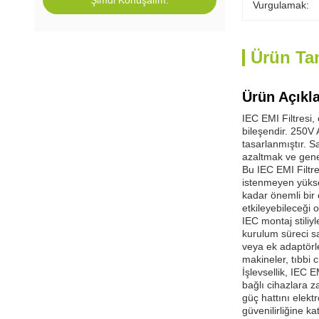
Şimdi Konuşalım.
Vurgulamak:
Ürün Ta
Ürün Açıkl
IEC EMI Filtresi, 
bileşendir. 250V
tasarlanmıştır. S
azaltmak ve genel
Bu IEC EMI Filtre
istenmeyen yüksek
kadar önemli bir
etkileyebileceği o
IEC montaj stiliy
kurulum süreci sa
veya ek adaptörl
makineler, tıbbi 
İşlevsellik, IEC E
bağlı cihazlara z
güç hattını elek
güvenilirliğine ka