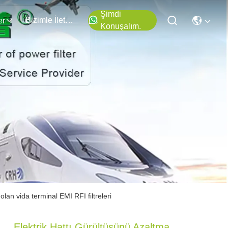
Şimdi
Bizimle İletişim
er
Konuşalım.
lan vida terminal EMI RFI filtreleri
Elektrik Hattı Gürültüsünü Azaltma