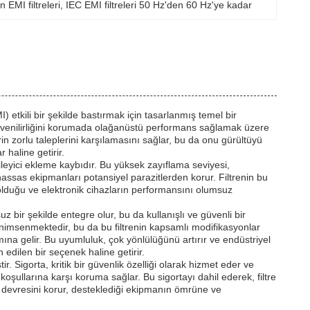
n EMI filtreleri
, 
IEC EMI filtreleri 50 Hz'den 60 Hz'ye kadar
I) etkili bir şekilde bastırmak için tasarlanmış temel bir
güvenilirliğini korumada olağanüstü performans sağlamak üzere
in zorlu taleplerini karşılamasını sağlar, bu da onu gürültüyü
haline getirir.
ileyici ekleme kaybıdır. Bu yüksek zayıflama seviyesi,
assas ekipmanları potansiyel parazitlerden korur. Filtrenin bu
lduğu ve elektronik cihazların performansını olumsuz
z bir şekilde entegre olur, bu da kullanışlı ve güvenli bir
benimsenmektedir, bu da bu filtrenin kapsamlı modifikasyonlar
na gelir. Bu uyumluluk, çok yönlülüğünü artırır ve endüstriyel
 edilen bir seçenek haline getirir.
tir. Sigorta, kritik bir güvenlik özelliği olarak hizmet eder ve
koşullarına karşı koruma sağlar. Bu sigortayı dahil ederek, filtre
 devresini korur, desteklediği ekipmanın ömrüne ve