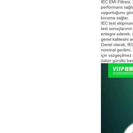
IEC EMI Filtresi, 
performans sağlar
uygunluğunu göste
koruma sağlar.
IEC test ekipmanl
test sonuçlarının 
entegre ederek, m
genel kalitesini art
Genel olarak, IEC
nominal gerilimi,
için vazgeçilmez 
üstün gürültü bas