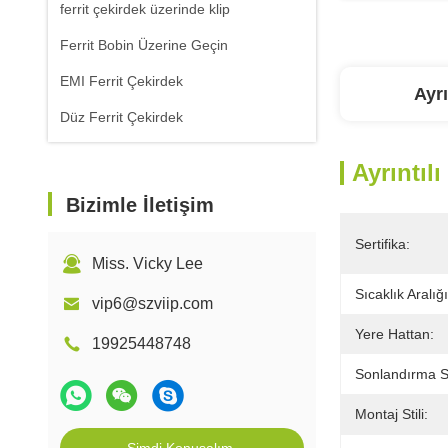
ferrit çekirdek üzerinde klip
Ferrit Bobin Üzerine Geçin
EMI Ferrit Çekirdek
Ayrı
Düz Ferrit Çekirdek
Ayrıntılı
Bizimle İletişim
Sertifika:
Miss. Vicky Lee
Sıcaklık Aralığı
vip6@szviip.com
Yere Hattan:
19925448748
Sonlandırma Sti
Montaj Stili: