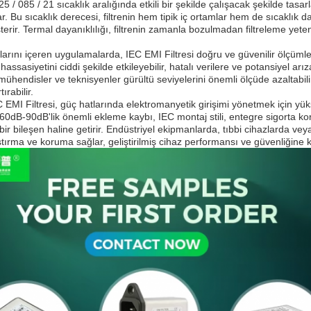
25 / 085 / 21 sıcaklık aralığında etkili bir şekilde çalışacak şekilde tasa
. Bu sıcaklık derecesi, filtrenin hem tipik iç ortamlar hem de sıcaklık
rir. Termal dayanıklılığı, filtrenin zamanla bozulmadan filtreleme yeten
arını içeren uygulamalarda, IEC EMI Filtresi doğru ve güvenilir ölçümler
hassasiyetini ciddi şekilde etkileyebilir, hatalı verilere ve potansiyel arız
ühendisler ve teknisyenler gürültü seviyelerini önemli ölçüde azaltabil
ırabilir.
 EMI Filtresi, güç hatlarında elektromanyetik girişimi yönetmek için yü
 60dB-90dB'lik önemli ekleme kaybı, IEC montaj stili, entegre sigorta ko
bir bileşen haline getirir. Endüstriyel ekipmanlarda, tıbbi cihazlarda veya
tırma ve koruma sağlar, geliştirilmiş cihaz performansı ve güvenliğine 