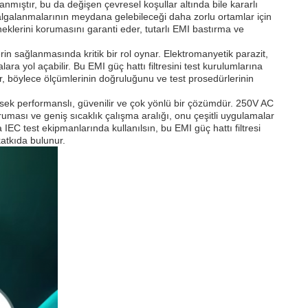
rlanmıştır, bu da değişen çevresel koşullar altında bile kararlı
 dalgalanmalarının meydana gelebileceği daha zorlu ortamlar için
eklerini korumasını garanti eder, tutarlı EMI bastırma ve
in sağlanmasında kritik bir rol oynar. Elektromanyetik parazit,
alara yol açabilir. Bu EMI güç hattı filtresini test kurulumlarına
ir, böylece ölçümlerinin doğruluğunu ve test prosedürlerinin
ksek performanslı, güvenilir ve çok yönlü bir çözümdür. 250V AC
ruması ve geniş sıcaklık çalışma aralığı, onu çeşitli uygulamalar
 IEC test ekipmanlarında kullanılsın, bu EMI güç hattı filtresi
katkıda bulunur.