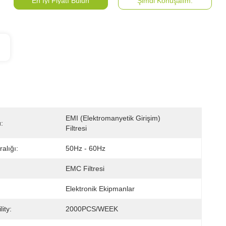
En İyi Fiyatı Bulun
Şimdi Konuşalım.
EMI (Elektromanyetik Girişim) 
ü:
Filtresi
alığı:
50Hz - 60Hz
EMC Filtresi
Elektronik Ekipmanlar
ity:
2000PCS/WEEK