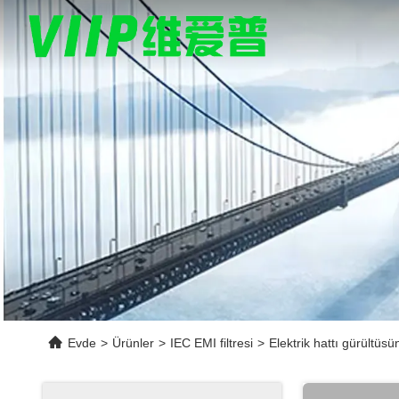
Evde
>
Ürünler
>
IEC EMI filtresi
>
Elektrik hattı gürültüs