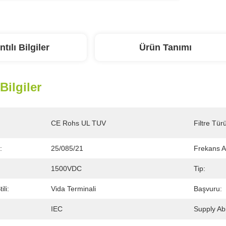
ntılı Bilgiler
Ürün Tanımı
 Bilgiler
CE Rohs UL TUV
Filtre Tür
:
25/085/21
Frekans Ar
1500VDC
Tip:
li:
Vida Terminali
Başvuru:
IEC
Supply Abil