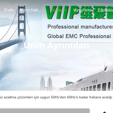
Evde
Bizim Hakkımızda
Uygulama
Ürünler
Etkinlikl
Ürün Ayrıntıları
ünü azaltma çözümleri için uygun 50Hz'den 60Hz'e kadar frekans aralığı o