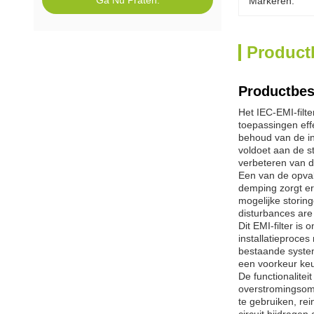
Ga Nu Praten.
Markeren:
Product
Productbes
Het IEC-EMI-filte
toepassingen effe
behoud van de in
voldoet aan de s
verbeteren van d
Een van de opval
demping zorgt er
mogelijke storing
disturbances are
Dit EMI-filter is
installatieproces
bestaande system
een voorkeur keu
De functionalite
overstromingsom
te gebruiken, rei