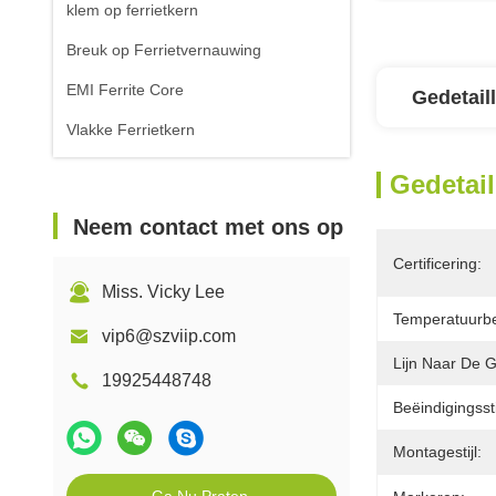
klem op ferrietkern
Breuk op Ferrietvernauwing
EMI Ferrite Core
Gedetail
Vlakke Ferrietkern
Gedetail
Neem contact met ons op
Certificering:
Miss. Vicky Lee
Temperatuurbe
vip6@szviip.com
Lijn Naar De 
19925448748
Beëindigingssti
Montagestijl: