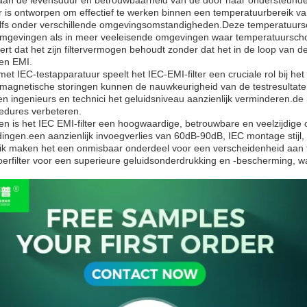
n aan de levensduur en betrouwbaarheid van de door haar ondersteunde
er is ontworpen om effectief te werken binnen een temperatuurbereik van
fs onder verschillende omgevingsomstandigheden.Deze temperatuurscateg
omgevingen als in meer veeleisende omgevingen waar temperatuursch
eert dat het zijn filtervermogen behoudt zonder dat het in de loop van d
en EMI.
met IEC-testapparatuur speelt het IEC-EMI-filter een cruciale rol bij 
agnetische storingen kunnen de nauwkeurigheid van de testresultaten er
en ingenieurs en technici het geluidsniveau aanzienlijk verminderen.d
edures verbeteren.
n is het IEC EMI-filter een hoogwaardige, betrouwbare en veelzijdige 
leidingen.een aanzienlijk invoegverlies van 60dB-90dB, IEC montage sti
ik maken het een onmisbaar onderdeel voor een verscheidenheid aan t
oerfilter voor een superieure geluidsonderdrukking en -bescherming, wat