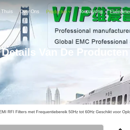
Thuis
Over Ons
Toepassing
Producten
Details Van De Producten
MI RFI Filters met Frequentiebereik 50Hz tot 60Hz Geschikt voor Oplo