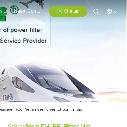
Neem Contact Met Ons Op
Chatten
Evenementen
ssingen voor Vermindering van Stroomlijnruis
Schroefklem EMI RFI Filters Met