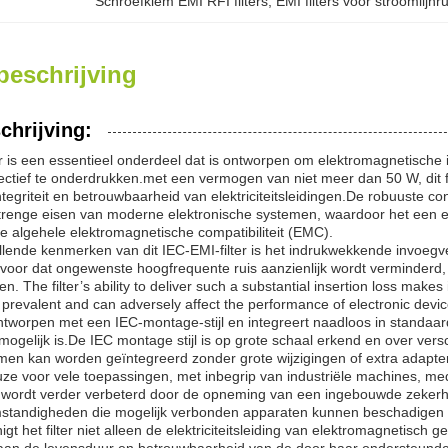
Schroefklem EMI RFI filters
, 
EMI filters voor stroomlijnru
beschrijving
chrijving:
r is een essentieel onderdeel dat is ontworpen om elektromagnetische in
ctief te onderdrukken.met een vermogen van niet meer dan 50 W, dit filt
tegriteit en betrouwbaarheid van elektriciteitsleidingen.De robuuste c
trenge eisen van moderne elektronische systemen, waardoor het een es
e algehele elektromagnetische compatibiliteit (EMC).
lende kenmerken van dit IEC-EMI-filter is het indrukwekkende invoegver
voor dat ongewenste hoogfrequente ruis aanzienlijk wordt verminderd
en. The filter’s ability to deliver such a substantial insertion loss make
 prevalent and can adversely affect the performance of electronic devic
 ontworpen met een IEC-montage-stijl en integreert naadloos in standaar
 mogelijk is.De IEC montage stijl is op grote schaal erkend en over versch
en kan worden geïntegreerd zonder grote wijzigingen of extra adapters.
ze voor vele toepassingen, met inbegrip van industriële machines, me
it wordt verder verbeterd door de opneming van een ingebouwde zekerhe
standigheden die mogelijk verbonden apparaten kunnen beschadigen o
nigt het filter niet alleen de elektriciteitsleiding van elektromagnetisch