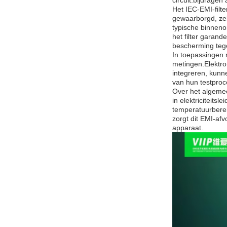
circuit.bijdrage
Het IEC-EMI-filt
gewaarborgd, zel
typische binnen
het filter garand
bescherming teg
In toepassingen 
metingen.Elektrom
integreren, kunn
van hun testproc
Over het algemee
in elektriciteits
temperatuurbere
zorgt dit EMI-afv
apparaat.