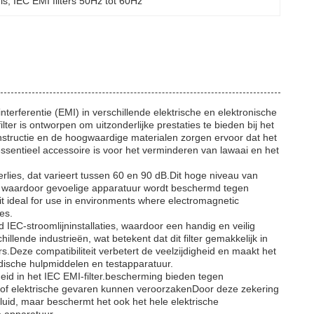
is
, 
IEC EMI filters 50Hz tot 60Hz
terferentie (EMI) in verschillende elektrische en elektronische
er is ontworpen om uitzonderlijke prestaties te bieden bij het
onstructie en de hoogwaardige materialen zorgen ervoor dat het
sentieel accessoire is voor het verminderen van lawaai en het
lies, dat varieert tussen 60 en 90 dB.Dit hoge niveau van
, waardoor gevoelige apparatuur wordt beschermd tegen
s it ideal for use in environments where electromagnetic
es.
d IEC-stroomlijninstallaties, waardoor een handig en veilig
illende industrieën, wat betekent dat dit filter gemakkelijk in
Deze compatibiliteit verbetert de veelzijdigheid en maakt het
dische hulpmiddelen en testapparatuur.
id in het IEC EMI-filter.bescherming bieden tegen
f elektrische gevaren kunnen veroorzakenDoor deze zekering
 geluid, maar beschermt het ook het hele elektrische