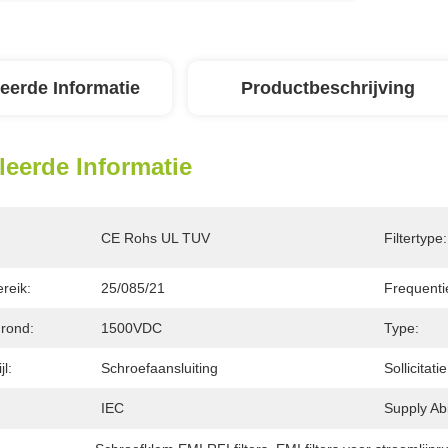
leerde Informatie
Productbeschrijving
leerde Informatie
CE Rohs UL TUV
Filtertype:
reik:
25/085/21
Frequenti
Grond:
1500VDC
Type:
jl:
Schroefaansluiting
Sollicitatie
IEC
Supply Abil