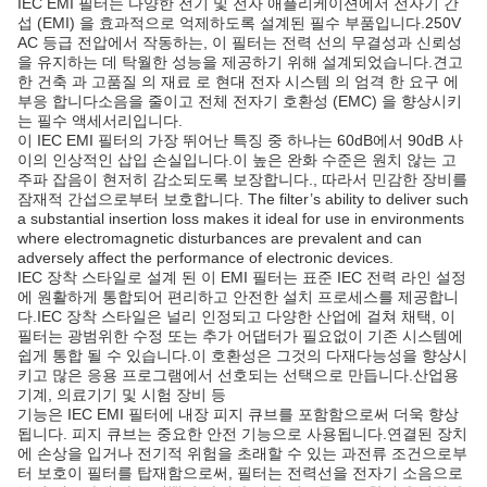
IEC EMI 필터는 다양한 전기 및 전자 애플리케이션에서 전자기 간
섭 (EMI) 을 효과적으로 억제하도록 설계된 필수 부품입니다.250V
AC 등급 전압에서 작동하는, 이 필터는 전력 선의 무결성과 신뢰성
을 유지하는 데 탁월한 성능을 제공하기 위해 설계되었습니다.견고
한 건축 과 고품질 의 재료 로 현대 전자 시스템 의 엄격 한 요구 에
부응 합니다소음을 줄이고 전체 전자기 호환성 (EMC) 을 향상시키
는 필수 액세서리입니다.
이 IEC EMI 필터의 가장 뛰어난 특징 중 하나는 60dB에서 90dB 사
이의 인상적인 삽입 손실입니다.이 높은 완화 수준은 원치 않는 고
주파 잡음이 현저히 감소되도록 보장합니다., 따라서 민감한 장비를
잠재적 간섭으로부터 보호합니다. The filter’s ability to deliver such
a substantial insertion loss makes it ideal for use in environments
where electromagnetic disturbances are prevalent and can
adversely affect the performance of electronic devices.
IEC 장착 스타일로 설계 된 이 EMI 필터는 표준 IEC 전력 라인 설정
에 원활하게 통합되어 편리하고 안전한 설치 프로세스를 제공합니
다.IEC 장착 스타일은 널리 인정되고 다양한 산업에 걸쳐 채택, 이
필터는 광범위한 수정 또는 추가 어댑터가 필요없이 기존 시스템에
쉽게 통합 될 수 있습니다.이 호환성은 그것의 다재다능성을 향상시
키고 많은 응용 프로그램에서 선호되는 선택으로 만듭니다.산업용
기계, 의료기기 및 시험 장비 등
기능은 IEC EMI 필터에 내장 피지 큐브를 포함함으로써 더욱 향상
됩니다. 피지 큐브는 중요한 안전 기능으로 사용됩니다.연결된 장치
에 손상을 입거나 전기적 위험을 초래할 수 있는 과전류 조건으로부
터 보호이 필터를 탑재함으로써, 필터는 전력선을 전자기 소음으로