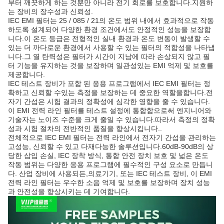
부터 깨끗하게 하는 것뿐만 아니라 전기 회로를 보호합니다.지원하
는 장비의 장수성과 신뢰성.
IEC EMI 필터는 25 / 085 / 21의 온도 범위 내에서 효과적으로 작동
하도록 설계되어 다양한 환경 조건에서도 안정적인 성능을 보장합
니다.이 온도 등급은 전형적인 실내 환경과 온도 변동이 발생할 수
있는 더 까다로운 환경에서 사용할 수 있는 필터의 적합성을 나타냅
니다.그 열 탄력성은 필터가 시간이 지남에 따라 손상되지 않고 필
터 기능을 유지하는 것을 보장하며 일관성있는 EMI 억제 및 보호를
제공합니다.
IEC 테스트 장비가 포함 된 응용 프로그램에서 IEC EMI 필터는 정
확하고 신뢰할 수있는 측정을 보장하는 데 중요한 역할을합니다.전
자기 간섭은 시험 결과의 정확성에 심각한 영향을 줄 수 있습니다.
이 EMI 전력 라인 필터를 테스트 설정에 통합함으로써 엔지니어와
기술자는 노이즈 수준을 크게 줄일 수 있습니다.따라서 측정의 정확
성과 시험 절차의 전반적인 품질을 향상시킵니다..
전체적으로 IEC EMI 필터는 전력 라인에서 전자기 간섭을 관리하는
고성능, 신뢰할 수 있고 다재다능한 솔루션입니다.60dB-90dB의 상
당한 삽입 손실, IEC 장착 방식, 통합 안전 장치 보호 및 넓은 온도
작동 범위는 다양한 응용 프로그램에 필수적인 구성 요소로 만듭니
다. 산업 장비에 사용되든,의료기기, 또는 IEC 테스트 장비, 이 EMI
전력 라인 필터는 우수한 소음 억제 및 보호를 보장하며 장치 성능
과 안전성을 향상시키는 데 기여합니다.