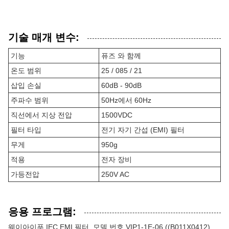
기술 매개 변수:
기능
퓨즈 와 함께
온도 범위
25 / 085 / 21
삽입 손실
60dB - 90dB
주파수 범위
50Hz에서 60Hz
직선에서 지상 전압
1500VDC
필터 타입
전기 자기 간섭 (EMI) 필터
무게
950g
적용
전자 장비
가등전압
250V AC
응용 프로그램:
웨이아이푸 IEC EMI 필터, 모델 번호 VIP1-1E-06 ((B011X0412),