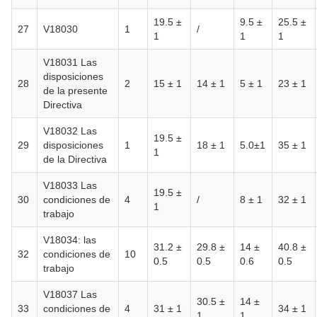
19.5 ±
9.5 ±
25.5 ±
27
V18030
1
/
1
1
1
V18031 Las
disposiciones
28
2
15 ± 1
14 ± 1
5 ± 1
23 ± 1
de la presente
Directiva
V18032 Las
19.5 ±
29
disposiciones
1
18 ± 1
5.0±1
35 ± 1
1
de la Directiva
V18033 Las
19.5 ±
30
condiciones de
4
/
8 ± 1
32 ± 1
1
trabajo
V18034: las
31.2 ±
29.8 ±
14 ±
40.8 ±
32
condiciones de
10
0.5
0.5
0.6
0.5
trabajo
V18037 Las
30.5 ±
14 ±
33
condiciones de
4
31 ± 1
34 ± 1
1
1