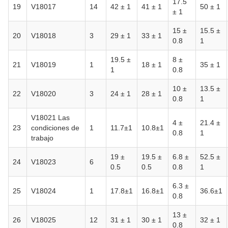
17.5
19
V18017
14
42 ± 1
41 ± 1
50 ± 1
± 1
15 ±
15.5 ±
20
V18018
3
29 ± 1
33 ± 1
0.8
1
19.5 ±
8 ±
21
V18019
1
18 ± 1
35 ± 1
1
0.8
10 ±
13.5 ±
22
V18020
3
24 ± 1
28 ± 1
0.8
1
V18021 Las
4 ±
21.4 ±
23
condiciones de
1
11.7±1
10.8±1
0.8
1
trabajo
19 ±
19.5 ±
6.8 ±
52.5 ±
24
V18023
6
0.5
0.5
0.8
1
6.3 ±
25
V18024
1
17.8±1
16.8±1
36.6±1
0.8
13 ±
26
V18025
12
31 ± 1
30 ± 1
32 ± 1
0.8