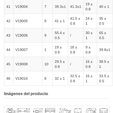
19 ±
41
V19004
7
39.3±1
41.3±1
40 ± 1
0.8
41.5 ±
24 ±
35 ±
42
V19005
8
41 ± 1
0.8
1
0.5
55.4 ±
30 ±
65 ±
43
V19006
9
/
0.5
1
0.5
19 ±
18 ±
9 ±
44
V19007
1
39.8±1
0.8
0.8
0.8
29.5 ±
16 ±
38.5 ±
45
V19008
10
/
0.8
0.8
1
32.5 ±
16 ±
33.5 ±
46
V19016
8
32 ± 1
0.8
1
0.5
Imágenes del producto