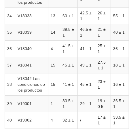
los productos
42.5 ±
26 ±
34
V18038
13
60 ± 1
55 ± 1
1
1
39.5 ±
46.5 ±
21 ±
35
V18039
14
40 ± 1
1
1
1
41.5 ±
25 ±
36
V18040
4
41 ± 1
36 ± 1
1
1
27.5
37
V18041
15
45 ± 1
49 ± 1
18 ± 1
± 1
V18042 Las
23 ±
38
condiciones de
15
41 ± 1
45 ± 1
16 ± 1
1
los productos
30.5 ±
19 ±
36.5 ±
39
V19001
1
29 ± 1
1
0.5
1
17 ±
33.5 ±
40
V19002
4
32 ± 1
/
1
1