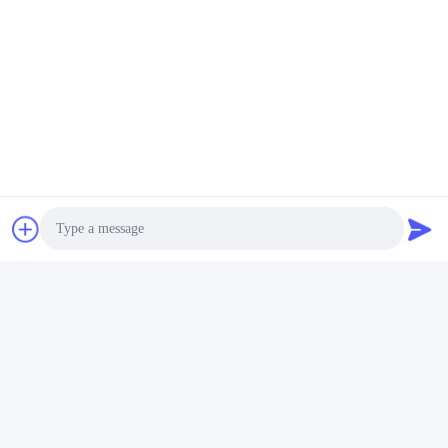
Photo
Video Call
Audio Call