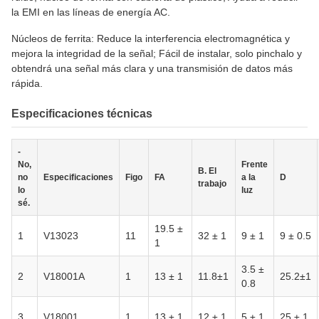
la EMI en las líneas de energía AC.
Núcleos de ferrita: Reduce la interferencia electromagnética y
mejora la integridad de la señal; Fácil de instalar, solo pinchalo y
obtendrá una señal más clara y una transmisión de datos más
rápida.
Especificaciones técnicas
-
No,
Frente
B. El
no
Especificaciones
Figo
FA
a la
D
trabajo
lo
luz
sé.
19.5 ±
1
V13023
11
32 ± 1
9 ± 1
9 ± 0.5
1
3.5 ±
2
V18001A
1
13 ± 1
11.8±1
25.2±1
0.8
3
V18001
1
13 ± 1
12 ± 1
5 ± 1
25 ± 1