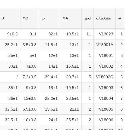
نه
مشخصات
انجیر
ΦA
ب
ΦC
D
9±0.5
9±1
32±1
19.5±1
11
V13023
1
25.2±1
3.5±0.8
11.8±1
13±1
1
V18001A
2
25±1
5±1
12±1
13±1
1
V18001
3
30±1
7±0.8
14±1
16.5±1
1
V18002
4
/
7.2±0.5
39.4±1
20.7±1
5
V18002C
5
35±1
9±0.8
18±1
19.5±1
1
V18003
6
36±1
13±0.8
22.2±1
23.5±1
1
V18004
7
32.5±1
6.5±0.8
19.5±1
21±1
2
V18005
8
32.5±1
10±0.8
24±1
25.5±1
2
V18006
9