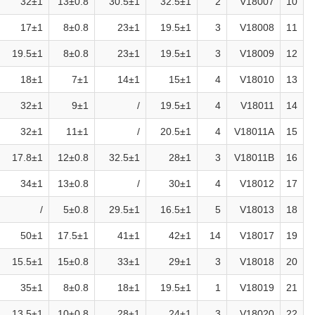
32±1
13±0.8
30.5±1
32.5±1
2
V18007
10
17±1
8±0.8
23±1
19.5±1
3
V18008
11
19.5±1
8±0.8
23±1
19.5±1
3
V18009
12
18±1
7±1
14±1
15±1
4
V18010
13
32±1
9±1
/
19.5±1
4
V18011
14
32±1
11±1
/
20.5±1
4
V18011A
15
17.8±1
12±0.8
32.5±1
28±1
3
V18011B
16
34±1
13±0.8
/
30±1
4
V18012
17
/
5±0.8
29.5±1
16.5±1
5
V18013
18
50±1
17.5±1
41±1
42±1
14
V18017
19
15.5±1
15±0.8
33±1
29±1
3
V18018
20
35±1
8±0.8
18±1
19.5±1
1
V18019
21
13.5±1
10±0.8
28±1
24±1
3
V18020
22