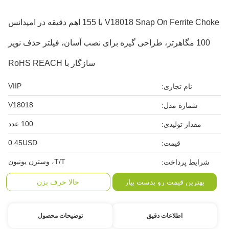
V18018 Snap On Ferrite Choke با 155 اهم دقیقه در امپدانس
100 مگاهرتز، طراحی گیره برای نصب آسان، فیلتر حذف نویز
سازگار با RoHS REACH
VIIP
نام تجاری:
V18018
شماره مدل:
100 عدد
مقدار تولیدی:
0.45USD
قیمت:
T/T، وسترن یونیون
شرایط پرداخت:
بهترین قیمت رو بدست بیار
حالا حرف بزن
اطلاعات دقیق
توضیحات محصول