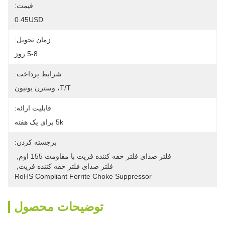
قیمت:
0.45USD
زمان تحویل:
5-8 روز
شرایط پرداخت:
T/T، وسترن یونیون
قابلیت ارائه:
5k برای یک هفته
برجسته کردن:
فلتر صداي فلتر خفه کننده فريت با مقاومت 155 اوم
, 
فلتر صداي فلتر خفه کننده فريت
, 
RoHS Compliant Ferrite Choke Suppressor
توضیحات محصول