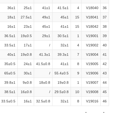
36±1
25±1
41±1
41.5±1
4
V18040
36
18±1
27.5±1
49±1
45±1
15
V18041
37
16±1
23±1
45±1
41±1
15
V18042
38
36.5±1
19±0.5
29±1
30.5±1
1
V19001
39
33.5±1
17±1
/
32±1
4
V19002
40
40±1
19±0.8
41.3±1
39.3±1
7
V19004
41
35±0.5
24±1
41.5±0.8
41±1
8
V19005
42
65±0.5
30±1
/
55.4±0.5
9
V19006
43
39.8±1
9±0.8
18±0.8
19±0.8
1
V19007
44
38.5±1
16±0.8
/
29.5±0.8
10
V19008
45
33.5±0.5
16±1
32.5±0.8
32±1
8
V19016
46