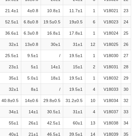
21.4±1
4±0.8
10.8±1
11.7±1
1
V18021
23
52.5±1
6.8±0.8
19.5±0.5
19±0.5
6
V18023
24
36.6±1
6.3±0.8
16.8±1
17.8±1
1
V18024
25
32±1
13±0.8
30±1
31±1
12
V18025
26
25.5±1
9.5±1
/
19.5±1
1
V18030
27
23±1
5±1
14±1
15±1
2
V18031
28
35±1
5.0±1
18±1
19.5±1
1
V18032
29
32±1
8±1
/
19.5±1
4
V18033
30
40.8±0.5
14±0.6
29.8±0.5
31.2±0.5
10
V18034
32
34±1
14±1
30.5±1
31±1
4
V18037
33
55±1
26±1
42.5±1
60±1
13
V18038
34
40±1
21±1
46.5±1
39.5±1
14
V18039
35