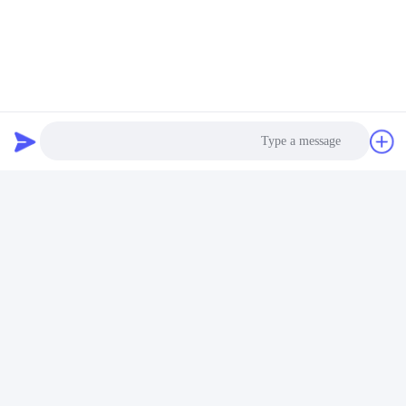
Photo
Video Call
Audio Call