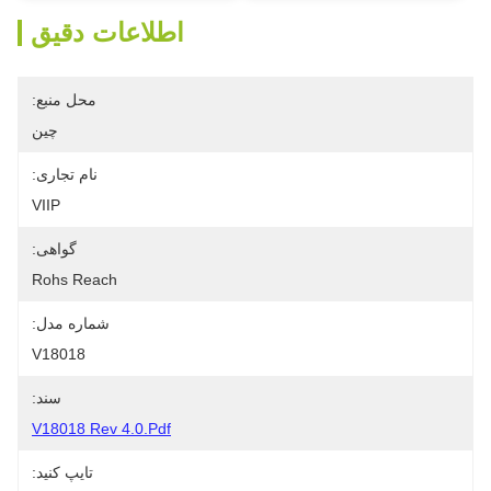
اطلاعات دقیق
محل منبع:
چین
نام تجاری:
VIIP
گواهی:
Rohs Reach
شماره مدل:
V18018
سند:
V18018 Rev 4.0.pdf
تایپ کنید: