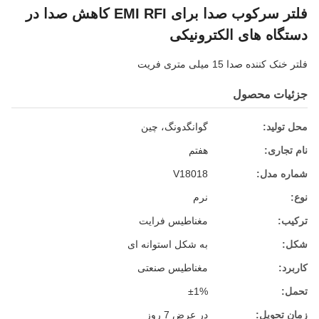
فلتر سرکوب صدا برای EMI RFI کاهش صدا در
دستگاه های الکترونیکی
فلتر خنک کننده صدا 15 میلی متری فریت
جزئیات محصول
محل تولید:
گوانگدونگ، چین
نام تجاری:
هفتم
شماره مدل:
V18018
نوع:
نرم
ترکیب:
مغناطیس فرایت
شکل:
به شکل استوانه ای
کاربرد:
مغناطیس صنعتی
تحمل:
±1%
زمان تحویل:
در عرض 7 روز