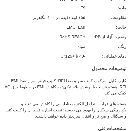
ماده:
F9
مقاومت:
۱۵۵ اوم دقیقه در ۱۰۰ مگاهرتز
حالت:
EMC، EMI
وضعیت آزاد از PB:
RoHS REACH
رنگ:
سیاه
دمای عملیاتی:
-40 تا +125°C
توضیحات محصول
کلیپ کابل سرکوب کننده سر و صدا RFI: کلیپ فیلتر سر و صدا EMI
RFI؛ هسته فرایت با پوشش پلاستیکی؛ به کاهش EMI در خطوط برق AC
کمک می کند.
هسته های فرایت: تداخل الکترومغناطیسی را کاهش می دهند و
یکپارچگی سیگنال را بهبود می بخشند؛ نصب آسان، فقط آن را کلیپ کنید
و سیگنال واضح تر و انتقال سریعتر داده خواهید داشت.
مشخصات فنی