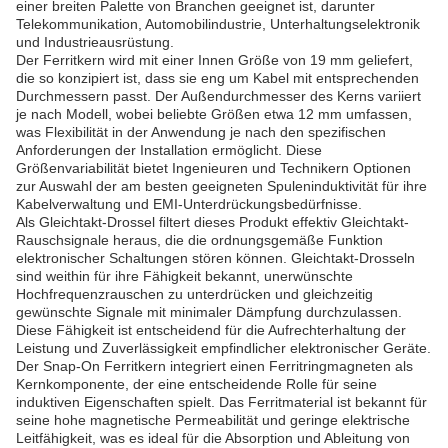
einer breiten Palette von Branchen geeignet ist, darunter
Telekommunikation, Automobilindustrie, Unterhaltungselektronik
und Industrieausrüstung.
Der Ferritkern wird mit einer Innen Größe von 19 mm geliefert,
die so konzipiert ist, dass sie eng um Kabel mit entsprechenden
Durchmessern passt. Der Außendurchmesser des Kerns variiert
je nach Modell, wobei beliebte Größen etwa 12 mm umfassen,
was Flexibilität in der Anwendung je nach den spezifischen
Anforderungen der Installation ermöglicht. Diese
Größenvariabilität bietet Ingenieuren und Technikern Optionen
zur Auswahl der am besten geeigneten Spuleninduktivität für ihre
Kabelverwaltung und EMI-Unterdrückungsbedürfnisse.
Als Gleichtakt-Drossel filtert dieses Produkt effektiv Gleichtakt-
Rauschsignale heraus, die die ordnungsgemäße Funktion
elektronischer Schaltungen stören können. Gleichtakt-Drosseln
sind weithin für ihre Fähigkeit bekannt, unerwünschte
Hochfrequenzrauschen zu unterdrücken und gleichzeitig
gewünschte Signale mit minimaler Dämpfung durchzulassen.
Diese Fähigkeit ist entscheidend für die Aufrechterhaltung der
Leistung und Zuverlässigkeit empfindlicher elektronischer Geräte.
Der Snap-On Ferritkern integriert einen Ferritringmagneten als
Kernkomponente, der eine entscheidende Rolle für seine
induktiven Eigenschaften spielt. Das Ferritmaterial ist bekannt für
seine hohe magnetische Permeabilität und geringe elektrische
Leitfähigkeit, was es ideal für die Absorption und Ableitung von