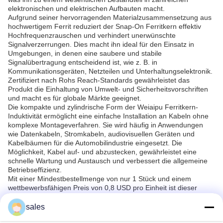
elektronischen und elektrischen Aufbauten macht.
Aufgrund seiner hervorragenden Materialzusammensetzung aus
hochwertigem Ferrit reduziert der Snap-On Ferritkern effektiv
Hochfrequenzrauschen und verhindert unerwünschte
Signalverzerrungen. Dies macht ihn ideal für den Einsatz in
Umgebungen, in denen eine saubere und stabile
Signalübertragung entscheidend ist, wie z. B. in
Kommunikationsgeräten, Netzteilen und Unterhaltungselektronik.
Zertifiziert nach Rohs Reach-Standards gewährleistet das
Produkt die Einhaltung von Umwelt- und Sicherheitsvorschriften
und macht es für globale Märkte geeignet.
Die kompakte und zylindrische Form der Weiaipu Ferritkern-
Induktivität ermöglicht eine einfache Installation an Kabeln ohne
komplexe Montageverfahren. Sie wird häufig in Anwendungen
wie Datenkabeln, Stromkabeln, audiovisuellen Geräten und
Kabelbäumen für die Automobilindustrie eingesetzt. Die
Möglichkeit, Kabel auf- und abzustecken, gewährleistet eine
schnelle Wartung und Austausch und verbessert die allgemeine
Betriebseffizienz.
Mit einer Mindestbestellmenge von nur 1 Stück und einem
wettbewerbsfähigen Preis von 0,8 USD pro Einheit ist dieser
Snap-On Ferritkern sowohl für kleine Projekte als auch für große
Produktionsbetriebe zugänglich. Weiaipu bietet eine zuverlässige
sales
Verpackung in Kartons zur Gewährleistung einer sicheren