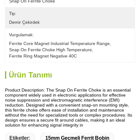
Snap On Ferrite Choke
Tip:
Demir Çekirdek
Vurgulamak:
Ferrite Core Magnet Industrial Temperature Range
, 
Snap On Ferrite Choke High Temperature
, 
Ferrite Ring Magnet Negative 40C
Ürün Tanımı
Product Description: The Snap On Ferrite Choke is an essential
component widely used in electronic applications for effective
noise suppression and electromagnetic interference (EMI)
reduction. Designed with a convenient snap-on mounting style,
this ferrite choke offers ease of installation and maintenance
without the need for specialized tools or complex procedures. Its
design ensures a secure fit around cables, making it an ideal
solution for enhancing signal integrity in
Etiketler:
15mm Geçmeli Ferrit Bobin