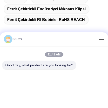
Ferrit Çekirdekli Endüstriyel Mıknatıs Klipsi
Ferrit Çekirdekli Rf Bobinler RoHS REACH
sales
Hızlı iletişim
11:41 AM
Adres
Good day, what product are you looking for?
1301 No'lu Oda, B Blok, Rongchao Yeni Zamanlar Plaza,
Guanlan Yüksek Teknoloji Sanayi Parkı, Longhua Bölgesi,
Shenzhen. Çin
Tel
86-0755-29170376
E-posta