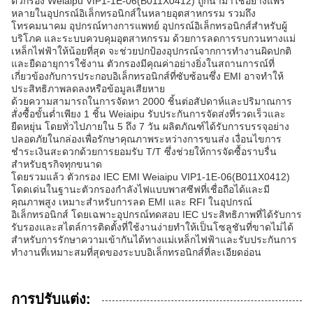
ตัวกรอง Weiaipu VIP1-1E-06(B011X0412) ถูกนำมาใช้อย่างแพร่
หลายในอุปกรณ์อิเล็กทรอนิกส์ในหลายอุตสาหกรรม รวมถึง
โทรคมนาคม อุปกรณ์ทางการแพทย์ อุปกรณ์อิเล็กทรอนิกส์สำหรับผู้
บริโภค และระบบควบคุมอุตสาหกรรม ด้วยการลดการรบกวนทางแม่
เหล็กไฟฟ้าให้น้อยที่สุด จะช่วยปกป้องอุปกรณ์จากการทำงานผิดปกติ
และยืดอายุการใช้งาน ตัวกรองมีคุณค่าอย่างยิ่งในสถานการณ์ที่
เกี่ยวข้องกับการประกอบอิเล็กทรอนิกส์ที่ซับซ้อนซึ่ง EMI อาจทำให้
ประสิทธิภาพลดลงหรือข้อมูลเสียหาย
ด้วยความสามารถในการจัดหา 2000 ชิ้นต่อสัปดาห์และปริมาณการ
สั่งซื้อขั้นต่ำเพียง 1 ชิ้น Weiaipu รับประกันการจัดส่งที่รวดเร็วและ
ยืดหยุ่น โดยทั่วไปภายใน 5 ถึง 7 วัน ผลิตภัณฑ์ได้รับการบรรจุอย่าง
ปลอดภัยในกล่องเพื่อรักษาคุณภาพระหว่างการขนส่ง เงื่อนไขการ
ชำระเงินสะดวกด้วยการยอมรับ T/T ซึ่งช่วยให้การจัดซื้อราบรื่น
สำหรับธุรกิจทุกขนาด
โดยรวมแล้ว ตัวกรอง IEC EMI Weiaipu VIP1-1E-06(B011X0412)
โดดเด่นในฐานะตัวกรองกำลังไฟแบบพาสซีฟที่เชื่อถือได้และมี
คุณภาพสูง เหมาะสำหรับการลด EMI และ RFI ในอุปกรณ์
อิเล็กทรอนิกส์ โดยเฉพาะอุปกรณ์ทดสอบ IEC ประสิทธิภาพที่ได้รับการ
รับรองและสไตล์การติดตั้งที่ใช้งานง่ายทำให้เป็นโซลูชันที่ขาดไม่ได้
สำหรับการรักษาความเข้ากันได้ทางแม่เหล็กไฟฟ้าและรับประกันการ
ทำงานที่เหมาะสมที่สุดของระบบอิเล็กทรอนิกส์ที่ละเอียดอ่อน
การปรับแต่ง: