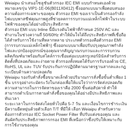
Weiaipu นำเสนอโซลูชันตัวกรอง IEC EMI แบบกำหนดเองด้วย
หมายเลขรุ่น VIP1-1E-06(B011X0412) ซึ่งออกแบบมาเพื่อตอบสนอง
ความต้องการเฉพาะของคุณ ตัวกรอง EMI ของเราเป็นตัวกรองกำลัง
ไฟแบบพาสซีฟคุณภาพสูงที่ช่วยลดการรบกวนแม่เหล็กไฟฟ้าในระบบ
ไฟฟ้าของคุณได้อย่างมีประสิทธิภาพ
ตัวกรอง EMI แบบ Inline นี้มีแรงดันไฟฟ้าที่กำหนด 250V AC และ
ทำงานในช่วงความถี่ 50/60Hz ทำให้มั่นใจได้ถึงประสิทธิภาพที่เชื่อถือ
ได้สำหรับการใช้งานที่หลากหลาย ประเภทตัวกรองคือตัวกรอง EMI
(การรบกวนแม่เหล็กไฟฟ้า) ซึ่งออกแบบมาเพื่อปรับปรุงคุณภาพกำลัง
ไฟและปกป้องอุปกรณ์ของคุณจากสัญญาณรบกวนและการรบกวน
ผลิตภัณฑ์มาพร้อมกับสไตล์การเชื่อมต่อแบบสกรูเทอร์มินัลสำหรับการ
ติดตั้งที่ปลอดภัยและง่ายดาย ตัวกรองทั้งหมดได้รับการรับรองด้วย CE,
RoHS, UL และ TUV รับประกันการปฏิบัติตามมาตรฐานสากลและกฎ
ระเบียบด้านความปลอดภัย
Weiaipu รองรับคำสั่งซื้อขนาดเล็กด้วยปริมาณการสั่งซื้อขั้นต่ำเพียง 1
ชิ้น บรรจุอย่างระมัดระวังในกล่องเพื่อให้แน่ใจว่าการจัดส่งปลอดภัย
ความสามารถในการจัดหาของเราคือ 2000 ชิ้นต่อสัปดาห์ ทำให้
สามารถดำเนินการตามคำสั่งซื้อของคุณได้อย่างมีประสิทธิภาพและ
ทันเวลา
ระยะเวลาในการจัดส่งโดยทั่วไปคือ 5-7 วัน และเงื่อนไขการชำระเงิน
มีความยืดหยุ่นด้วยตัวเลือก T/T ที่มีให้ เลือก Weiaipu สำหรับความ
ต้องการตัวกรอง IEC Socket Power Filter ที่ปรับแต่งของคุณ และ
สัมผัสกับประสิทธิภาพการกรอง EMI ที่เหนือกว่าซึ่งปรับให้เหมาะกับ
การใช้งานของคุณ