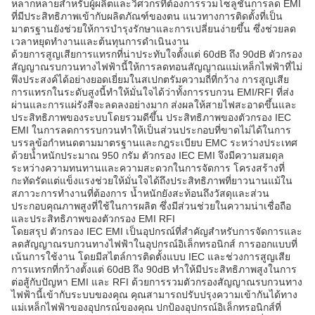
หลากหลายสำหรับผู้ผลิตและวิศวกรที่ต้องการรวมโซลูชันการลด EMI
ที่มีประสิทธิภาพเข้ากับผลิตภัณฑ์ของตน แนวทางการติดตั้งที่เป็น
มาตรฐานยังช่วยให้การบำรุงรักษาและการเปลี่ยนง่ายขึ้น ซึ่งช่วยลด
เวลาหยุดทำงานและต้นทุนการดำเนินงาน
ด้วยการสูญเสียการแทรกที่น่าประทับใจตั้งแต่ 60dB ถึง 90dB ตัวกรอง
สัญญาณรบกวนทางไฟฟ้านี้ให้การลดทอนสัญญาณแม่เหล็กไฟฟ้าที่ไม่
พึงประสงค์ได้อย่างยอดเยี่ยมในสเปกตรัมความถี่ที่กว้าง การสูญเสีย
การแทรกในระดับสูงนี้ทำให้มั่นใจได้ว่าทั้งการรบกวน EMI/RFI ที่ส่ง
ผ่านและการแผ่รังสีจะลดลงอย่างมาก ส่งผลให้สายไฟสะอาดขึ้นและ
ประสิทธิภาพของระบบโดยรวมดีขึ้น ประสิทธิภาพของตัวกรอง IEC
EMI ในการลดการรบกวนทำให้เป็นส่วนประกอบที่ขาดไม่ได้ในการ
บรรลุข้อกำหนดตามมาตรฐานและกฎระเบียบ EMC ระหว่างประเทศ
ด้วยน้ำหนักประมาณ 950 กรัม ตัวกรอง IEC EMI จึงมีความสมดุล
ระหว่างความทนทานและความสะดวกในการจัดการ โครงสร้างที่
กะทัดรัดแต่แข็งแรงช่วยให้มั่นใจได้ถึงประสิทธิภาพที่ยาวนานแม้ใน
สภาวะการทำงานที่ต้องการ น้ำหนักยังสะท้อนถึงวัสดุและส่วน
ประกอบคุณภาพสูงที่ใช้ในการผลิต ซึ่งมีส่วนช่วยในความน่าเชื่อถือ
และประสิทธิภาพของตัวกรอง EMI RFI
โดยสรุป ตัวกรอง IEC EMI เป็นอุปกรณ์ที่สำคัญสำหรับการจัดการและ
ลดสัญญาณรบกวนทางไฟฟ้าในอุปกรณ์อิเล็กทรอนิกส์ การออกแบบที่
เน้นการใช้งาน โดยมีสไตล์การติดตั้งแบบ IEC และช่วงการสูญเสีย
การแทรกที่กว้างตั้งแต่ 60dB ถึง 90dB ทำให้มีประสิทธิภาพสูงในการ
ต่อสู้กับปัญหา EMI และ RFI ด้วยการรวมตัวกรองสัญญาณรบกวนทาง
ไฟฟ้านี้เข้ากับระบบของคุณ คุณสามารถปรับปรุงความเข้ากันได้ทาง
แม่เหล็กไฟฟ้าของอุปกรณ์ของคุณ ปกป้องอุปกรณ์อิเล็กทรอนิกส์ที่