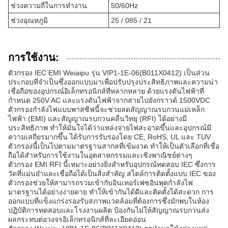
ช่วงความถี่ในการทำงาน
50/60Hz
ช่วงอุณหภูมิ
25 / 085 / 21
การใช้งาน:
ตัวกรอง IEC EMI Weiaipu รุ่น VIP1-1E-06(B011X0412) เป็นส่วน
ประกอบที่จำเป็นซึ่งออกแบบมาเพื่อปรับปรุงประสิทธิภาพและความน่า
เชื่อถือของอุปกรณ์อิเล็กทรอนิกส์ที่หลากหลาย ด้วยแรงดันไฟฟ้าที่
กำหนด 250V AC และแรงดันไฟฟ้าจากสายไปยังกราวด์ 1500VDC
ตัวกรองกำลังไฟแบบพาสซีฟนี้จะช่วยลดสัญญาณรบกวนแม่เหล็ก
ไฟฟ้า (EMI) และสัญญาณรบกวนคลื่นวิทยุ (RFI) ได้อย่างมี
ประสิทธิภาพ ทำให้มั่นใจได้ว่าแหล่งจ่ายไฟสะอาดขึ้นและอุปกรณ์มี
ความเสถียรมากขึ้น ได้รับการรับรองโดย CE, RoHS, UL และ TUV
ตัวกรองนี้เป็นไปตามมาตรฐานสากลที่เข้มงวด ทำให้เป็นตัวเลือกที่เชื่อ
ถือได้สำหรับการใช้งานในอุตสาหกรรมและเชิงพาณิชย์ต่างๆ
ตัวกรอง EMI RFI นี้เหมาะอย่างยิ่งสำหรับอุปกรณ์ทดสอบ IEC ซึ่งการ
วัดที่แม่นยำและเชื่อถือได้เป็นสิ่งสำคัญ สไตล์การติดตั้งแบบ IEC ของ
ตัวกรองช่วยให้สามารถรวมเข้ากับอินเทอร์เฟซอินพุตกำลังไฟ
มาตรฐานได้อย่างง่ายดาย ทำให้เข้ากันได้ดีและติดตั้งได้สะดวก การ
ออกแบบที่แข็งแกร่งรองรับสภาพแวดล้อมที่ต้องการซึ่งมักพบในห้อง
ปฏิบัติการทดสอบและโรงงานผลิต ป้องกันไม่ให้สัญญาณรบกวนส่ง
ผลกระทบต่อวงจรอิเล็กทรอนิกส์ที่ละเอียดอ่อน