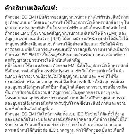
คำอธิบายผลิตภัณฑ์:
ตัวกรอง IEC EMI เป็นตัวกรองสัญญาณรบกวนทางไฟฟ้าประสิทธิภาพ
สูงที่ออกแบบมาโดยเฉพาะสำหรับใช้ในอุปกรณ์อิเล็กทรอนิกส์ต่างๆ ใน
ฐานะส่วนประกอบที่จำเป็นในระบบไฟฟ้าและอิเล็กทรอนิกส์สมัยใหม่
ตัวกรอง EMC นี้จะช่วยลดสัญญาณรบกวนแม่เหล็กไฟฟ้า (EMI) และ
สัญญาณรบกวนคลื่นวิทยุ (RFI) ได้อย่างมีประสิทธิภาพ ทำให้มั่นใจได้
ว่าอุปกรณ์ที่ละเอียดอ่อนจะทำงานได้อย่างเสถียรและเชื่อถือได้ ด้วย
การออกแบบที่แข็งแกร่งและคุณสมบัติการสูญเสียการแทรกที่เหนือกว่า
ตัวกรอง IEC EMI จึงเป็นโซลูชันที่เหมาะสำหรับสภาพแวดล้อมที่การ
ลดสัญญาณรบกวนทางไฟฟ้าเป็นสิ่งสำคัญ
หนึ่งในการใช้งานหลักของตัวกรอง EMI นี้คือในอุปกรณ์อิเล็กทรอนิกส์
ซึ่งมีบทบาทสำคัญในการปรับปรุงความเข้ากันได้ทางแม่เหล็กไฟฟ้า
(EMC) ตัวกรองช่วยป้องกันไม่ให้สัญญาณ EMI และ RFI ที่ไม่พึง
ประสงค์เข้าหรือออกจากอุปกรณ์ จึงเป็นการปกป้องทั้งตัวอุปกรณ์เอง
และอุปกรณ์อิเล็กทรอนิกส์อื่นๆ ที่อยู่ใกล้เคียงจากการรบกวนที่อาจเกิด
ขึ้น การป้องกันนี้มีความสำคัญอย่างยิ่งในอุตสาหกรรมต่างๆ เช่น
โทรคมนาคม อุปกรณ์ทางการแพทย์ ระบบอัตโนมัติทางอุตสาหกรรม
และอุปกรณ์อิเล็กทรอนิกส์สำหรับผู้บริโภค ซึ่งประสิทธิภาพและความ
น่าเชื่อถือเป็นสิ่งสำคัญที่สุด
ตัวกรอง IEC EMI มีสไตล์การติดตั้งแบบ IEC ซึ่งช่วยให้ติดตั้งได้ง่าย
และปลอดภัยในระบบอิเล็กทรอนิกส์ที่หลากหลาย สไตล์การติดตั้งนี้ได้
รับการยอมรับและชื่นชมอย่างกว้างขวางในด้านความสะดวกและ
ความเข้ากันได้กับขั้วต่อ IEC มาตรฐาน ทำให้ตัวกรองเป็นตัวเลือกที่