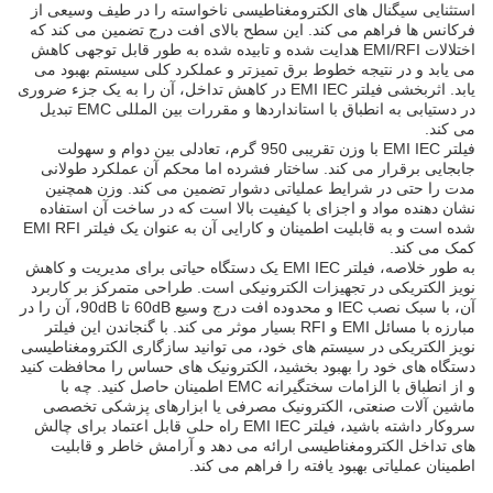
استثنایی سیگنال های الکترومغناطیسی ناخواسته را در طیف وسیعی از
فرکانس ها فراهم می کند. این سطح بالای افت درج تضمین می کند که
اختلالات EMI/RFI هدایت شده و تابیده شده به طور قابل توجهی کاهش
می یابد و در نتیجه خطوط برق تمیزتر و عملکرد کلی سیستم بهبود می
یابد. اثربخشی فیلتر EMI IEC در کاهش تداخل، آن را به یک جزء ضروری
در دستیابی به انطباق با استانداردها و مقررات بین المللی EMC تبدیل
می کند.
فیلتر EMI IEC با وزن تقریبی 950 گرم، تعادلی بین دوام و سهولت
جابجایی برقرار می کند. ساختار فشرده اما محکم آن عملکرد طولانی
مدت را حتی در شرایط عملیاتی دشوار تضمین می کند. وزن همچنین
نشان دهنده مواد و اجزای با کیفیت بالا است که در ساخت آن استفاده
شده است و به قابلیت اطمینان و کارایی آن به عنوان یک فیلتر EMI RFI
کمک می کند.
به طور خلاصه، فیلتر EMI IEC یک دستگاه حیاتی برای مدیریت و کاهش
نویز الکتریکی در تجهیزات الکترونیکی است. طراحی متمرکز بر کاربرد
آن، با سبک نصب IEC و محدوده افت درج وسیع 60dB تا 90dB، آن را در
مبارزه با مسائل EMI و RFI بسیار موثر می کند. با گنجاندن این فیلتر
نویز الکتریکی در سیستم های خود، می توانید سازگاری الکترومغناطیسی
دستگاه های خود را بهبود بخشید، الکترونیک های حساس را محافظت کنید
و از انطباق با الزامات سختگیرانه EMC اطمینان حاصل کنید. چه با
ماشین آلات صنعتی، الکترونیک مصرفی یا ابزارهای پزشکی تخصصی
سروکار داشته باشید، فیلتر EMI IEC راه حلی قابل اعتماد برای چالش
های تداخل الکترومغناطیسی ارائه می دهد و آرامش خاطر و قابلیت
اطمینان عملیاتی بهبود یافته را فراهم می کند.