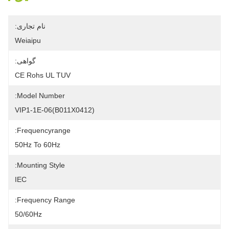
نام تجاری:
Weiaipu
گواهی:
CE Rohs UL TUV
Model Number:
VIP1-1E-06(B011X0412)
Frequencyrange:
50Hz To 60Hz
Mounting Style:
IEC
Frequency Range:
50/60Hz