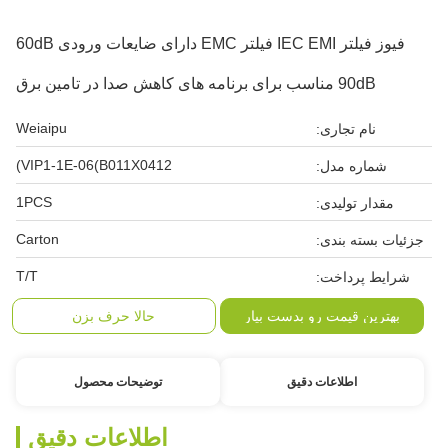
فیوز فیلتر IEC EMI فیلتر EMC دارای ضایعات ورودی 60dB
90dB مناسب برای برنامه های کاهش صدا در تامین برق
Weiaipu
نام تجاری:
VIP1-1E-06(B011X0412)
شماره مدل:
1PCS
مقدار تولیدی:
Carton
جزئیات بسته بندی:
T/T
شرایط پرداخت:
بهترین قیمت رو بدست بیار
حالا حرف بزن
اطلاعات دقیق
توضیحات محصول
اطلاعات دقیق