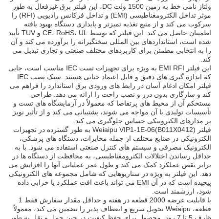
ولتاژ نامی خط به زمین 1500 ولت DC، این فیلتر برق غیرفعال به طور
موثر تداخل الکترومغناطیسی (EMI) و تداخل فرکانس رادیویی (RFI) را
سرکوب می کند و از منبع تغذیه تمیزتر و پایداری دستگاه بهبود یافته
اطمینان حاصل می کند. این فیلتر که توسط CE، RoHS، UL و TUV تأیید
شده است، استانداردهای بین المللی سختگیرانه را برآورده می کند و آن
را به انتخابی مطمئن برای کاربردهای مختلف صنعتی و تجاری تبدیل می
کند.
این فیلتر EMI RFI به ویژه برای تجهیزات تست IEC مناسب است، جایی
که اندازه گیری های دقیق و قابل اعتماد حیاتی هستند. سبک نصب IEC
فیلتر امکان ادغام آسان در رابط های ورودی برق استاندارد را فراهم می
کند و سازگاری بدون درز و نصب راحت را ارائه می دهد. طراحی
مستحکم آن از محیط های پرتقاضا که معمولاً در آزمایشگاه های تست و
تأسیسات تولیدی با آن مواجه می شوند، پشتیبانی می کند و از تأثیر نویز
بر مدارهای الکترونیکی حساس جلوگیری می کند.
فیلتر Weiaipu VIP1-1E-06(B011X0412) به طور گسترده در تجهیزات
الکترونیکی در صنایع مختلف از جمله مخابرات، دستگاه های پزشکی،
الکترونیک مصرفی و سیستم های کنترل صنعتی استفاده می شود. با به
حداقل رساندن اختلالات الکترومغناطیسی، به محافظت از دستگاه ها در
برابر نقص عملکرد کمک می کند و طول عمر عملیاتی آنها را افزایش می
دهد. این فیلتر به ویژه در سناریوهایی که شامل مجموعه های الکترونیکی
پیچیده است که در آن EMI می تواند باعث افت عملکرد یا خرابی داده
شود، ارزشمند است.
با قابلیت عرضه 2000 قطعه در هفته و حداقل مقدار سفارش فقط 1
قطعه، Weiaipu تحویل سریع و انعطاف پذیر را تضمین می کند، معمولاً
ظرف 5 تا 7 روز. محصول برای حفظ کیفیت در حین حمل و نقل به طور