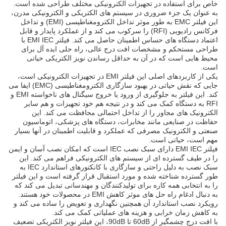
خاص برای استفاده در تجهیزات الکترونیکی مختلف طراحی شده است.
به عنوان یک جزء ضروری در سیستم های الکتریکی و الکترونیکی مدرن،
این فیلتر EMC به طور موثر تداخل الکترومغناطیسی (EMI) و تداخل
فرکانس رادیویی (RFI) را سرکوب می کند و از عملکرد پایدار و قابل
اعتماد دستگاه های حساس اطمینان حاصل می کند. فیلتر EMI IEC با
طراحی مستحکم و مشخصات افت درج عالی، راه حلی ایده آل برای
محیط هایی است که در آن به حداقل رساندن نویز الکتریکی حیاتی
است.
یکی از کاربردهای اصلی این فیلتر EMI در تجهیزات الکترونیکی است،
جایی که نقش حیاتی در بهبود سازگاری الکترومغناطیسی (EMC) ایفا می
کند. این فیلتر به جلوگیری از ورود یا خروج سیگنال های ناخواسته EMI و
RFI به دستگاه کمک می کند و در نتیجه هم خود تجهیزات و هم سایر
الکترونیک های مجاور را از تداخل احتمالی محافظت می کند. این
حفاظت در صنایعی مانند مخابرات، دستگاه های پزشکی، اتوماسیون
صنعتی و الکترونیک مصرفی که عملکرد و قابلیت اطمینان در آنها بسیار
مهم است، حیاتی است.
فیلتر EMI IEC دارای سبک نصب IEC است که امکان نصب آسان و ایمن
را در طیف گسترده ای از سیستم های الکترونیکی فراهم می کند. این
سبک نصب به دلیل راحتی و سازگاری با کانکتورهای استاندارد IEC به
طور گسترده شناخته شده و مورد استقبال قرار گرفته است و این فیلتر
را به انتخابی همه کاره برای تولیدکنندگان و مهندسانی تبدیل می کند که
به دنبال ادغام راه حل های موثر کاهش EMI در محصولات خود هستند.
رویکرد نصب استاندارد آن همچنین نگهداری و تعویض را ساده می کند و
به کاهش زمان خرابی و هزینه های عملیاتی کمک می کند.
با افت درج چشمگیر از 60dB تا 90dB، این فیلتر نویز الکتریکی تضعیف