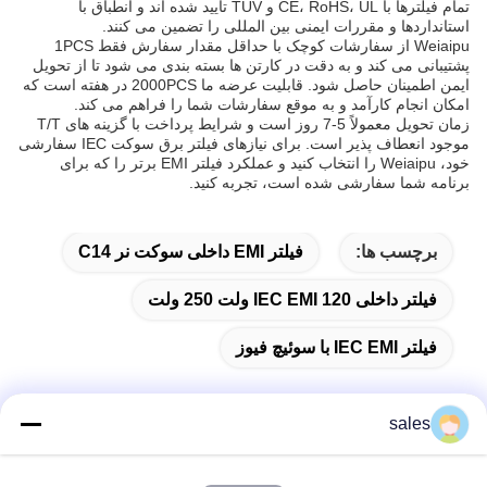
تمام فیلترها با CE، RoHS، UL و TUV تأیید شده اند و انطباق با
استانداردها و مقررات ایمنی بین المللی را تضمین می کنند.
Weiaipu از سفارشات کوچک با حداقل مقدار سفارش فقط 1PCS
پشتیبانی می کند و به دقت در کارتن ها بسته بندی می شود تا از تحویل
ایمن اطمینان حاصل شود. قابلیت عرضه ما 2000PCS در هفته است که
امکان انجام کارآمد و به موقع سفارشات شما را فراهم می کند.
زمان تحویل معمولاً 5-7 روز است و شرایط پرداخت با گزینه های T/T
موجود انعطاف پذیر است. برای نیازهای فیلتر برق سوکت IEC سفارشی
خود، Weiaipu را انتخاب کنید و عملکرد فیلتر EMI برتر را که برای
برنامه شما سفارشی شده است، تجربه کنید.
برچسب ها:
فیلتر EMI داخلی سوکت نر C14
فیلتر داخلی IEC EMI 120 ولت 250 ولت
فیلتر IEC EMI با سوئیچ فیوز
sales
تماس سریع