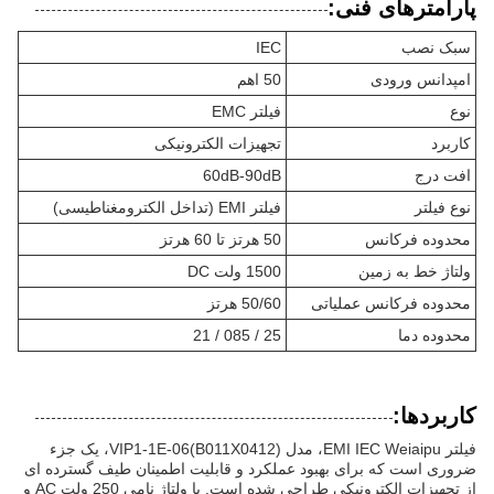
پارامترهای فنی:
سبک نصب
IEC
امپدانس ورودی
50 اهم
نوع
فیلتر EMC
کاربرد
تجهیزات الکترونیکی
افت درج
60dB-90dB
نوع فیلتر
فیلتر EMI (تداخل الکترومغناطیسی)
محدوده فرکانس
50 هرتز تا 60 هرتز
ولتاژ خط به زمین
1500 ولت DC
محدوده فرکانس عملیاتی
50/60 هرتز
محدوده دما
25 / 085 / 21
کاربردها:
فیلتر EMI IEC Weiaipu، مدل VIP1-1E-06(B011X0412)، یک جزء
ضروری است که برای بهبود عملکرد و قابلیت اطمینان طیف گسترده ای
از تجهیزات الکترونیکی طراحی شده است. با ولتاژ نامی 250 ولت AC و