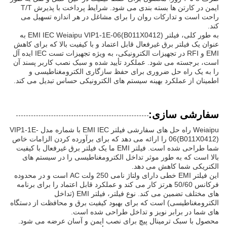
ایمن در کارتن ها بسته بندی می شود. شرایط پرداخت با پذیرش T/T
راحت است و تدارکات روان را برای مشاغل در هر اندازه تسهیل می
کند.
به طور کلی، فیلتر EMI IEC Weiaipu VIP1-1E-06(B011X0412) به
عنوان یک فیلتر برق غیرفعال قابل اعتماد و با کیفیت بالا که برای کاهش
EMI و RFI در تجهیزات الکترونیکی، به ویژه تجهیزات تست IEC ایده آل
است، برجسته می شود. عملکرد تأیید شده و سبک نصب کاربر پسند آن
را به یک راه حل ضروری برای حفظ سازگاری الکترومغناطیسی و
اطمینان از عملکرد بهینه سیستم های الکترونیکی حساس تبدیل می کند.
سفارشی سازی:
Weiaipu راه حل های سفارشی فیلتر EMI IEC با شماره مدل VIP1-1E-
06(B011X0412) را ارائه می دهد که برای برآورده کردن الزامات خاص
شما طراحی شده است. فیلتر EMI ما یک فیلتر برق غیرفعال با کیفیت
بالا است که به طور موثر تداخل الکترومغناطیسی را در سیستم های
الکتریکی شما کاهش می دهد.
این فیلتر EMI خطی دارای ولتاژ نامی 250 ولت AC است و در محدوده
فرکانس 50/60 هرتز کار می کند و عملکرد قابل اعتماد را برای برنامه
های مختلف تضمین می کند. نوع فیلتر، فیلتر EMI (تداخل
الکترومغناطیسی) است که برای بهبود کیفیت برق و محافظت از دستگاه
های شما در برابر نویز و تداخل طراحی شده است.
محصول با سبک ترمینال پیچ برای نصب ایمن و آسان عرضه می شود.