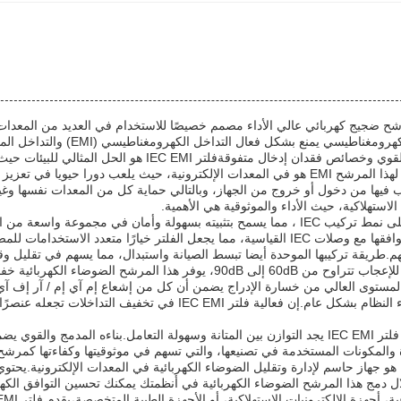
IEC E هو مرشح ضجيج كهربائي عالي الأداء مصمم خصيصًا للاستخدام في العديد من المع
ةفلتر IEC EMI هو الحل المثالي للبيئات حيث تقليل الضوضاء الكهربائية أمر بالغ الأهمية.
 المرغوب فيها من دخول أو خروج من الجهاز، وبالتالي حماية كل من المعدات نفسها وغ
الاستهلاكية، حيث الأداء والموثوقية هي الأهمية.
يحتوي فلتر IEC EMI على نمط تركيب IEC ، مما يسمح بتثبيته بسهولة وأمان في 
واسع وتقدير لسهولة وتوافقها مع وصلات IEC القياسية، مما يجعل الفلتر خيارًا
هم.طريقة تركيبها الموحدة أيضا تبسط الصيانة واستبدال، مما يسهم في تقليل و
مع خسارة إدخال مثيرة للإعجاب تتراوح من 60dB إلى 90dB، يوفر ه
مستوى العالي من خسارة الإدراج يضمن أن كل من إشعاع إم آي إم / آر إف آي 
أكثر نظافة وتحسين أداء النظام بشكل عام.إن فعالية فلتر MI
يزن حوالي 950 غراما، فلتر IEC EMI يجد التوازن بين المتانة وسهولة التعامل.بن
دة والمكونات المستخدمة في تصنيعها، والتي تسهم في موثوقيتها وكفاءتها كمرشح
ى 90dBمن خلال دمج هذا المرشح الضوضاء الكهربائية في أنظمتك يمكنك تحسين التواف