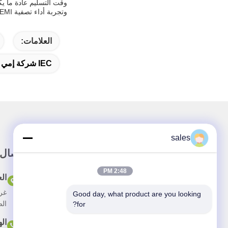
وتجربة أداء تصفية EMI متفوق مصممة خصيصا لتطبيقك.
العلامات:
IEC شركة إمي Filter With Fuse Switch
sales
رابط سريع
اتصال
2:48 PM
المنزل
ال
Good day, what product are you looking 
حولنا
الص
for?
المنتجات
ال