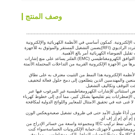
وصف المنتج
دات الإلكترونية. كمكون أساسي في الأنظمة الكهربائية والإلكترونية
الحديثة ،هذا المرشح الكهرومغناطيسي يمنع بشكل فعال التداخل الكهرومغناطيسي (EMI) والتداخل المتردد الراديوي (RFI)يضمن التشغيل المستقر والموثوق به للأجهزة
أحد التطبيقات الرئيسية لهذا المرشح EMI هو في المعدات الإلكترونية، حيث يلعب دورا حيويا في تعزيز التوافق الكهرومغناطيسي (EMC).الفلتر يساعد على منع إشارات
يرها من الأجهزة الإلكترونية القريبة من التداخلات المحتملة.الأتمتة
مجموعة واسعة من الأنظمة الإلكترونية.هذا النمط من التثبيت معترف به على نطاق
 متعدد الاستخدامات للمصنعين والمهندسين الذين يتطلعون إلى دمج حلول فعالة لتخفيف
قت التوقف وتكاليف التشغيل.
ذا المرشح الضوضاء الكهربائية خفض استثنائي للإشارات الكهرومغناطيسية غير المرغوب فيها عبر
الإضطرابات يتم تقليصها بشكل كبير، مما أدى إلى خطوط كهرباء
IEC E في تخفيف التداخلات تجعله عنصرًا لا غنى عنه في تحقيق الامتثال للمعايير واللوائح الدولية لمكافحة
اءه المدمج والقوي يضمن أداءً طويل الأمد حتى في ظروف تشغيل صعبةويعكس الوزن
 إم آي إم إر إف آي.
باختصار، فلتر IEC EMI هو جهاز حاسم لإدارة وتقليل الضوضاء الكهربائية في المعدات الإلكترونية.يحتوي على نمط تركيب IEC ومجموعة واسعة من خسائر الإدراج من
ق الكهرومغناطيسي لأجهزتك،حماية الإلكترونيات الحساسةسواء كنت
تتعامل مع الآلات الصناعية، أجهزة الإلكترونيات الاستهلاكية، أو الأجهزة الطبية المتخصصة،يقدم فلتر IEC EMI حلًا موثوقًا لتحديات التداخل الكهرومغناطيسي، مما يوفر