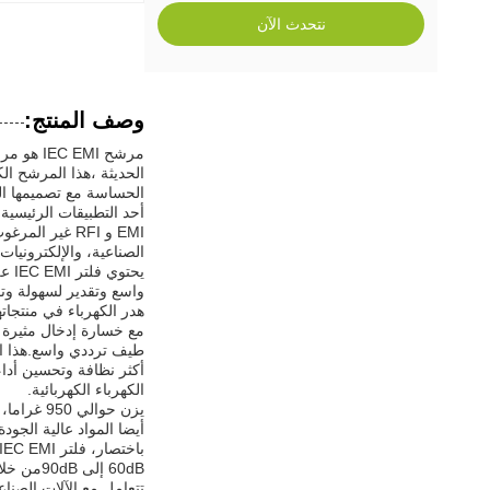
نتحدث الآن
وصف المنتج:
مرشح MI
الحساسة مع تصميمها القوي وخصائص فقدان إدخال متفوق
EMI و RFI غير
الصناعية، والإلكترونيات 
هدر الكهرباء في منتجات
طيف ترددي واسع.هذا ال
الكهرباء الكهربائية.
أيضا المواد عالية الجو
60dB إل