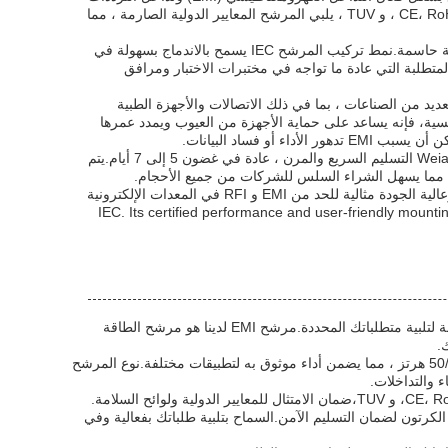
الراديوية (RFI) ، مما يضمن إمدادات الطاقة النظيفة وتحسين استقرار الجهاز.معتمدة من قبل CE، RoHS ، UL ، و TUV ، يلبي المرشح المعايير الدولية الصارمة ، مما
هذا المرشح EMI RFI مناسب بشكل خاص لمعدات اختبار IEC ، حيث تكون القياسات الدقيقة والموثوقة حاسمة.نمط تركيب المرشح IEC يسمح بالاندماج بسهولة في
متطلبة التي عادة ما تواجه في مختبرات الاختبار ومرافق
عدات الإلكترونية في العديد من الصناعات ، بما في ذلك الاتصالات والأجهزة الطبية
يسية، فإنه يساعد على حماية الأجهزة من العيوب ويمدد عمرها
 فساد البيانات.
مع القدرة على توفير 2000 قطعة في الأسبوع وكمية الطلب الأدنى من قطعة واحدة فقط ، يضمن Weiaipu التسليم السريع والمرن ، عادة في غضون 5 إلى 7 أيام.يتم
بشكل عام ، يبرز فلتر Weiaipu IEC EMI VIP1-1E-06 ((B011X0412) كفلتر طاقة سلبية موثوق بها وعالية الجودة مثالية للحد من EMI و RFI في المعدات الإلكترونية
IEC. Its certified performance and user-friendly mounting style 
تقدم Weiaipu حلول مرشحة IEC EMI مخصصة مع رقم الطراز VIP1-1E-06 ((B011X0412) ، مصممة لتلبية متطلباتك المحددة.مرشح EMI لدينا هو مرشح الطاقة
.
يحتوي هذا المرشح الإلكتروني في الخط على فولتاج اسمي 250 فولت AC ويعمل ضمن نطاق تردد 50/60 هرتز ، مما يضمن أداء موثوق به لتطبيقات مختلفة.نوع المرشح
الطلبات من 1PCS فقط، معبأة بعناية في صناديق الكرتون لضمان التسليم الآمن.السماح بتلبية طلباتك بفعالية وفي