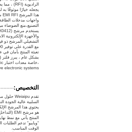
يجعله خيارًا موثوقًا به 
واجهات مدخلات الطاقة ا
التصنيع،منع الضوضاء من 
والأجهزة الإلكترونية ا
التشغيلي.المرشح ذو قيمة خاصة
تعبئة المنتج بأمان في علب الكرتون ل
،خا
ve electronic systems.
التخصيص:
السلبية عالية الجودة ا
هو مرشح EMI (التداخل الكهرومغناطيسي)، مصممة لتحسين نوعية الطاقة وحماية أجهزتك من الضوضاء والتداخلات.
المنتج يأتي مع نمط نهاية محطة المسمار
الوقت المناسب.