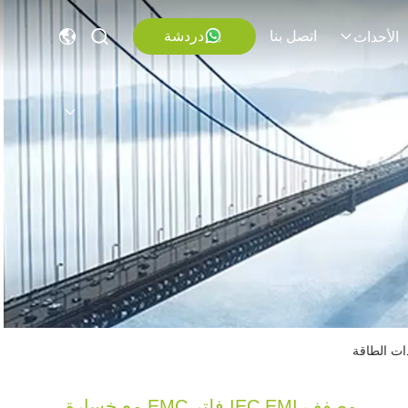
اتصل بنا
دردشة
الأحداث
مصفف IEC EMI فلتر EMC مع خسارة