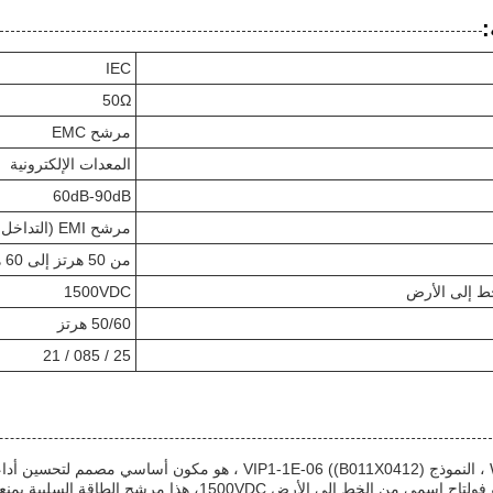
:
IEC
50Ω
مرشح EMC
المعدات الإلكترونية
60dB-90dB
مرشح EMI (التداخل الكهرومغناطيسي)
من 50 هرتز إلى 60 هرتز
لخط إلى الأرض
1500VDC
50/60 هرتز
25 / 085 / 21
فلتر Weiaipu IEC EMI ، النموذج VIP1-1E-06 ((B011X0412) 