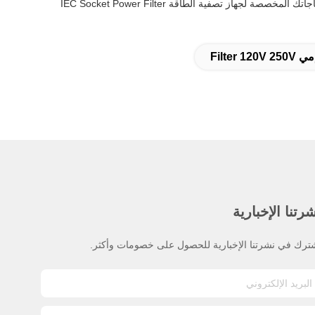
وقت التسليم عادة ما يكون 5-7 أيام، وشروط الدفع مرنة مع خيارات T / T المتاحة.اختر Weiaipu لاحتياجاتك المخصصة لجهاز تصفية الطاقة IEC Socket Power Filter
رتنا الإخبارية
ترك في نشرتنا الإخبارية للحصول على خصومات وأكثر.