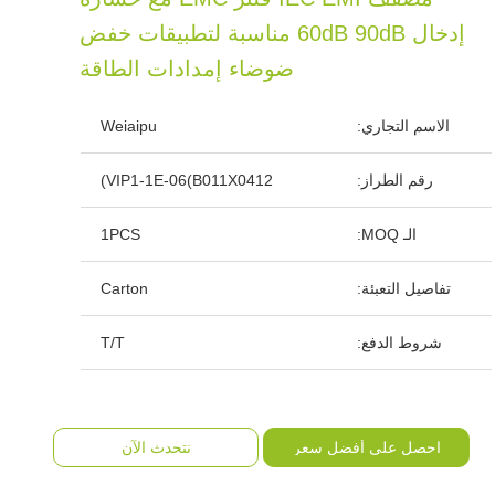
إدخال 60dB 90dB مناسبة لتطبيقات خفض
ضوضاء إمدادات الطاقة
الاسم التجاري:
Weiaipu
رقم الطراز:
VIP1-1E-06(B011X0412)
الـ MOQ:
1PCS
تفاصيل التعبئة:
Carton
شروط الدفع:
T/T
احصل على أفضل سعر
نتحدث الآن