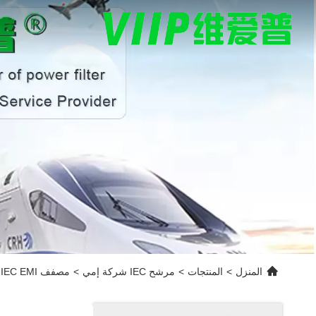
المنزل
>
المنتجات
>
مرشح IEC شركة إمي
>
مصفف IEC EMI فلتر EMC مع خسارة إدخال 60dB 90dB مناسبة لتطبيقات خفض ضوضاء إمدادات الطاقة