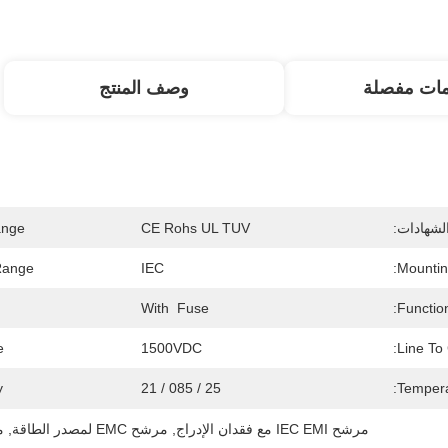
مات مفصلة
وصف المنتج
لشهادات:
CE Rohs UL TUV
nge:
ange:
IEC
Mounting
With  Fuse
Function
:
1500VDC
Line To
:
25 / 085 / 21
Tempera
مرشح IEC EMI مع فقدان الإدراج
, 
مرشح EMC لمصدر الطاقة
, 
مرش