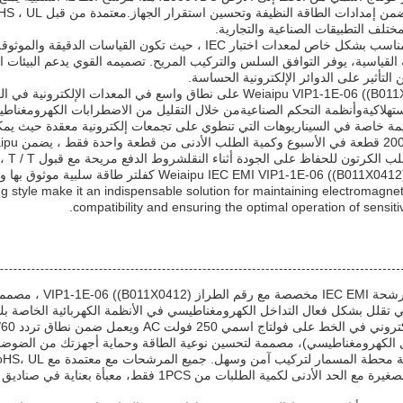
لمختلف التطبيقات الصناعية والتجارية.
لقياسية، يوفر التوافق السلس والتركيب المريح. تصميمه القوي يدعم البيئات ال
التأثير على الدوائر الإلكترونية الحساسة.
يستخدم مرشح Weiaipu VIP1-1E-06 ((B011X0412) على نطاق واسع في الم
لاستهلاكيةوأنظمة التحكم الصناعيةمن خلال التقليل من الاضطرابات الكهرومغناط
 في السيناريوهات التي تنطوي على تجمعات إلكترونية معقدة حيث يمكن أن يسبب EMI تدهور الأداء أو
لحفاظ على الجودة أثناء النقلشروط الدفع مريحة مع قبول T / T ، مما يسهل الشراء السلس للشركات من جميع الأحجام.
صة معدات اختبار make it an indispensable solution for maintaining electromagnetic
compatibility and ensuring the optimal operation of sensiti
لتي تقلل بشكل فعال التداخل الكهرومغناطيسي في الأنظمة الكهربائية الخاصة بك
 لتركيب آمن وسهل. جميع المرشحات مع معتمدة مع CE، RoHS، UL، و TUV،ضمان الامتثال للمعايير الدولية ولوائح السلامة.
"ويايبو" تدعم الطلبات الصغيرة مع الحد الأدنى لكمية 