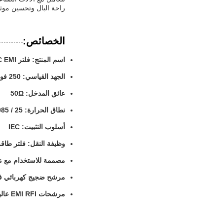
راحة البال وتحسين موثو
الخصائص:
اسم المنتج: فلتر IEC EMI
الجهد القياسي: 250 فولت AC
عائق المدخل: 50Ω
نطاق الحرارة: 25 / 085 / 21
أسلوب التثبيت: IEC
وظيفة النقل: فلتر طاقة C Socket
مصممة للاستخدام مع IEC Sockets
مرشح ضجيج كهربائي فعا
مرشحات EMI RFI عالية الأداء للحد من التداخل الكهرومغناطيسي