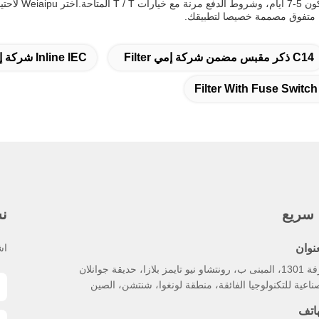
C14 ذكر مقبس مضمن شركة إمي Filter
Inline IEC شركة إمي Filter 120V 250V
 سريع
نش
عنوان
اش
غرفة 1301، المبنى ب، رونتشاو نيو تايمز بلازا، حديقة جوانلان
ناعية للتكنولوجيا الفائقة، منطقة لونغوا، شنتشن، الصين
هاتف