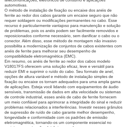
telecomunicações, eletrônicos de consumo e aplicações
automotivas.
O método de instalação de fixação ou encaixe dos anéis de
ferrite ao redor dos cabos garante um encaixe seguro que não
requer soldagem ou modificações permanentes no cabo. Esse
recurso é particularmente vantajoso para manutenção e solução
de problemas, pois os anéis podem ser facilmente removidos e
reposicionados conforme necessário, sem danificar o cabo ou o
conector. Além disso, esse método de montagem não invasivo
possibilita a modernização de conjuntos de cabos existentes com
anéis de ferrite para melhorar seu desempenho de
compatibilidade eletromagnética (EMC).
Em resumo, os anéis de ferrite ao redor dos cabos modelo
V18017FS oferecem uma solução eficaz, leve e versátil para
reduzir EMI e suprimir o ruído do cabo. Seu formato de anel,
opções de altura variável e método de instalação simples de
fixação ou encaixe os tornam adequados para uma ampla gama
de aplicações. Esteja você lidando com equipamentos de áudio
sensíveis, transmissão de dados em alta velocidade ou sistemas
de controle industrial, esses anéis de cabo de ferrite fornecem
um meio confiável para aprimorar a integridade do sinal e reduzir
problemas relacionados a interferências. Investir nesses grânulos
de supressão de ruído de cabo garante melhor desempenho,
longevidade e conformidade com os padrões de emissão
eletromagnética, tornando-os um componente essencial no