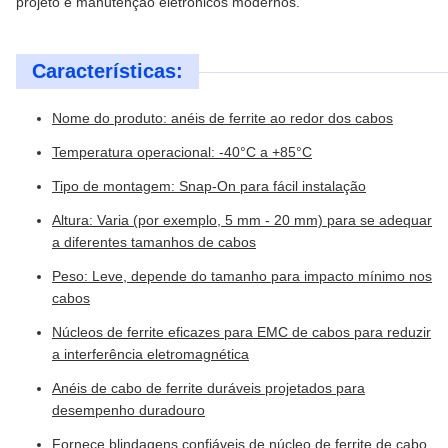
projeto e manutenção eletrônicos modernos.
Características:
Nome do produto: anéis de ferrite ao redor dos cabos
Temperatura operacional: -40°C a +85°C
Tipo de montagem: Snap-On para fácil instalação
Altura: Varia (por exemplo, 5 mm - 20 mm) para se adequar
a diferentes tamanhos de cabos
Peso: Leve, depende do tamanho para impacto mínimo nos
cabos
Núcleos de ferrite eficazes para EMC de cabos para reduzir
a interferência eletromagnética
Anéis de cabo de ferrite duráveis ​​projetados para
desempenho duradouro
Fornece blindagens confiáveis ​​de núcleo de ferrite de cabo