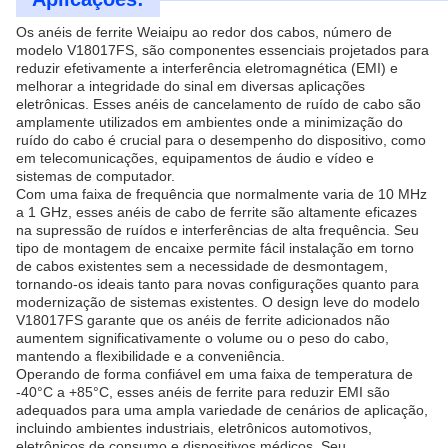
Os anéis de ferrite Weiaipu ao redor dos cabos, número de
modelo V18017FS, são componentes essenciais projetados para
reduzir efetivamente a interferência eletromagnética (EMI) e
melhorar a integridade do sinal em diversas aplicações
eletrônicas. Esses anéis de cancelamento de ruído de cabo são
amplamente utilizados em ambientes onde a minimização do
ruído do cabo é crucial para o desempenho do dispositivo, como
em telecomunicações, equipamentos de áudio e vídeo e
sistemas de computador.
Com uma faixa de frequência que normalmente varia de 10 MHz
a 1 GHz, esses anéis de cabo de ferrite são altamente eficazes
na supressão de ruídos e interferências de alta frequência. Seu
tipo de montagem de encaixe permite fácil instalação em torno
de cabos existentes sem a necessidade de desmontagem,
tornando-os ideais tanto para novas configurações quanto para
modernização de sistemas existentes. O design leve do modelo
V18017FS garante que os anéis de ferrite adicionados não
aumentem significativamente o volume ou o peso do cabo,
mantendo a flexibilidade e a conveniência.
Operando de forma confiável em uma faixa de temperatura de
-40°C a +85°C, esses anéis de ferrite para reduzir EMI são
adequados para uma ampla variedade de cenários de aplicação,
incluindo ambientes industriais, eletrônicos automotivos,
eletrônicos de consumo e dispositivos médicos. Seu