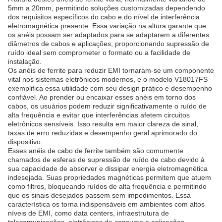
5mm a 20mm, permitindo soluções customizadas dependendo
dos requisitos específicos do cabo e do nível de interferência
eletromagnética presente. Essa variação na altura garante que
os anéis possam ser adaptados para se adaptarem a diferentes
diâmetros de cabos e aplicações, proporcionando supressão de
ruído ideal sem comprometer o formato ou a facilidade de
instalação.
Os anéis de ferrite para reduzir EMI tornaram-se um componente
vital nos sistemas eletrônicos modernos, e o modelo V18017FS
exemplifica essa utilidade com seu design prático e desempenho
confiável. Ao prender ou encaixar esses anéis em torno dos
cabos, os usuários podem reduzir significativamente o ruído de
alta frequência e evitar que interferências afetem circuitos
eletrônicos sensíveis. Isso resulta em maior clareza de sinal,
taxas de erro reduzidas e desempenho geral aprimorado do
dispositivo.
Esses anéis de cabo de ferrite também são comumente
chamados de esferas de supressão de ruído de cabo devido à
sua capacidade de absorver e dissipar energia eletromagnética
indesejada. Suas propriedades magnéticas permitem que atuem
como filtros, bloqueando ruídos de alta frequência e permitindo
que os sinais desejados passem sem impedimentos. Essa
característica os torna indispensáveis ​​em ambientes com altos
níveis de EMI, como data centers, infraestrutura de