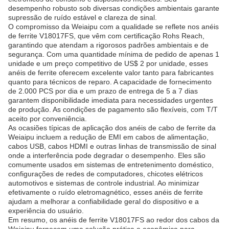
desempenho robusto sob diversas condições ambientais garante
supressão de ruído estável e clareza de sinal.
O compromisso da Weiaipu com a qualidade se reflete nos anéis
de ferrite V18017FS, que vêm com certificação Rohs Reach,
garantindo que atendam a rigorosos padrões ambientais e de
segurança. Com uma quantidade mínima de pedido de apenas 1
unidade e um preço competitivo de US$ 2 por unidade, esses
anéis de ferrite oferecem excelente valor tanto para fabricantes
quanto para técnicos de reparo. A capacidade de fornecimento
de 2.000 PCS por dia e um prazo de entrega de 5 a 7 dias
garantem disponibilidade imediata para necessidades urgentes
de produção. As condições de pagamento são flexíveis, com T/T
aceito por conveniência.
As ocasiões típicas de aplicação dos anéis de cabo de ferrite da
Weiaipu incluem a redução de EMI em cabos de alimentação,
cabos USB, cabos HDMI e outras linhas de transmissão de sinal
onde a interferência pode degradar o desempenho. Eles são
comumente usados ​​em sistemas de entretenimento doméstico,
configurações de redes de computadores, chicotes elétricos
automotivos e sistemas de controle industrial. Ao minimizar
efetivamente o ruído eletromagnético, esses anéis de ferrite
ajudam a melhorar a confiabilidade geral do dispositivo e a
experiência do usuário.
Em resumo, os anéis de ferrite V18017FS ao redor dos cabos da