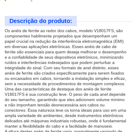
Descrição do produto:
Os anéis de ferrite ao redor dos cabos, modelo V18017FS, são
componentes habilmente projetados que desempenham um
papel crucial na redução da interferência eletromagnética (EMI)
em diversas aplicações eletrônicas. Esses anéis de cabo de
ferrite são essenciais para quem deseja melhorar o desempenho
e a confiabilidade de seus dispositivos eletrônicos, minimizando
ruídos e interferências indesejados que podem perturbar a
integridade do sinal. Com seu formato de anel distinto, esses
anéis de ferrite são criados especificamente para serem fixados
ou encaixados em cabos, tornando a instalação simples e eficaz,
sem a necessidade de procedimentos de montagem complexos.
Uma das características de destaque dos anéis de ferrite
V18017FS é sua construção leve. O peso de cada anel depende
do seu tamanho, garantindo que eles adicionem volume mínimo
e não imponham tensão desnecessária aos cabos ou
conectores. Essa natureza leve os torna ideais para uso em uma
ampla variedade de ambientes, desde instrumentos eletrônicos
delicados até máquinas industriais robustas, onde é fundamental
manter a flexibilidade do cabo e a facilidade de manuseio.
A altura destes anéis de ferrite varia, normalmente variando de