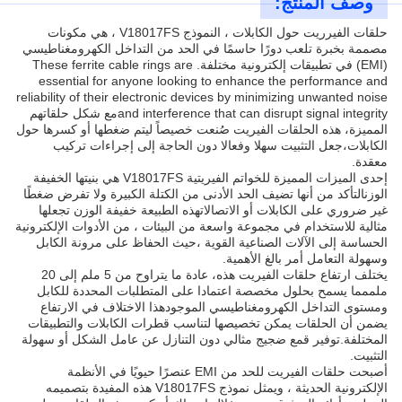
وصف المنتج:
حلقات الفيرريت حول الكابلات ، النموذج V18017FS ، هي مكونات
مصممة بخبرة تلعب دورًا حاسمًا في الحد من التداخل الكهرومغناطيسي
(EMI) في تطبيقات إلكترونية مختلفة. These ferrite cable rings are
essential for anyone looking to enhance the performance and
reliability of their electronic devices by minimizing unwanted noise
and interference that can disrupt signal integrityمع شكل حلقاتهم
المميزة، هذه الحلقات الفيريت صُنعت خصيصاً ليتم ضغطها أو كسرها حول
الكابلات،جعل التثبيت سهلا وفعالا دون الحاجة إلى إجراءات تركيب
معقدة.
إحدى الميزات المميزة للخواتم الفيريتية V18017FS هي بنيتها الخفيفة
الوزنالتأكد من أنها تضيف الحد الأدنى من الكتلة الكبيرة ولا تفرض ضغطًا
غير ضروري على الكابلات أو الاتصالاتهذه الطبيعة خفيفة الوزن تجعلها
مثالية للاستخدام في مجموعة واسعة من البيئات ، من الأدوات الإلكترونية
الحساسة إلى الآلات الصناعية القوية ،حيث الحفاظ على مرونة الكابل
وسهولة التعامل أمر بالغ الأهمية.
يختلف ارتفاع حلقات الفيريت هذه، عادة ما يتراوح من 5 ملم إلى 20
ملممما يسمح بحلول مخصصة اعتمادا على المتطلبات المحددة للكابل
ومستوى التداخل الكهرومغناطيسي الموجودهذا الاختلاف في الارتفاع
يضمن أن الحلقات يمكن تخصيصها لتناسب قطرات الكابلات والتطبيقات
المختلفة.توفير قمع ضجيج مثالي دون التنازل عن عامل الشكل أو سهولة
التثبيت.
أصبحت حلقات الفيريت للحد من EMI عنصرًا حيويًا في الأنظمة
الإلكترونية الحديثة ، ويمثل نموذج V18017FS هذه المفيدة بتصميمه