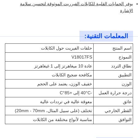
يوفر الحمايات القلبية للكابلات الفيرريت الموثوقة لتحسين سلامة
الإشارة
المعلمات التقنية:
اسم المنتج
حلقات الفيريت حول الكابلات
النموذج
V18017FS
نطاق التردد
عادة 10 ميغاهرتز إلى 1 غيغاهرتز
التطبيق
مكافحة ضجيج الكابلات
الوزن
خفيف الوزن، يعتمد على الحجم
درجة حرارة العمل
-40°C إلى +85°C
عائق
معوقة عالية في ترددات عالية
القطر الخارجي
تختلف (على سبيل المثال، 20mm - 70mm)
التوافق
مناسبة لأنواع مختلفة من الكابلات