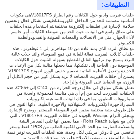
التطبيقات:
حلقات فيريت وايابو حول الكابلات رقم الطراز V18017FSهي مكونات
أساسية مصممة للحد من التداخل الكهرومغناطيسي بشكل فعال وتحسين
سلامة الإشارة في تطبيقات إلكترونية مختلفةيتم استخدام هذه الحلقات
على نطاق واسع في البيئات حيث الحد من ضوضاء الكابلات أمر حاسم
لأداء الجهاز، مثل في الاتصالات والمعدات الصوتية والفيديو،وأنظمة
الكمبيوتر.
مع نطاق التردد الذي يمتد عادة من 10 ميغاهرتز إلى 1 غيغاهرتز ، هذه
حلقات كابلات الفيريت فعالة للغاية في قمع الضوضاء والتداخلات عالية
التردد.يسمح نوع تركيبها القابل للتقطيع بسهولة التثبيت حول الكابلات
الموجودة دون الحاجة إلى تفكيكها، مما يجعلها مثالية لكل من الإعدادات
الجديدة وتعديل الأنظمة القائمة.تصميم خفيف الوزن لنموذج V18017FS
يضمن أن حلقات الفيريت المضافة لا تزيد بشكل كبير من حجم الكابل أو
الوزن، مع الحفاظ على المرونة والراحة.
تعمل بشكل موثوق في نطاق درجة الحرارة من -40°C إلى +85°C، هذه
الحلقات الفيرريت للحد من إم آي هي مناسبة لمجموعة واسعة من
سيناريوهات التطبيق، بما في ذلك البيئات الصناعية،إلكترونيات
السياراتأجهزة الإلكترونيات الاستهلاكية والأجهزة الطبية. أدائها القوي في
ظل ظروف بيئية مختلفة يضمن قمع الضوضاء المستقر ووضوح الإشارة.
ويتجلى التزام Weiaipu بالجودة في حلقات الفيريت V18017FS ، التي
تأتي مع شهادة Rohs Reach ، مما يضمن أنها تلبي المعايير البيئية
والسلامة الصارمة.مع الحد الأدنى للكمية الطلب من 1PCS فقط وسعر
تنافسي من 2 دولار أمريكي لكل وحدة، هذه الحلقات الفيريت توفر قيمة
ممتازة للمصنعين ومهنيي الإصلاح على حد سواء.قدرة التوريد من