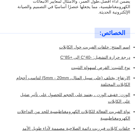
يضمن أداء أفضل،طول العمر، والامتثال لمعايير الانبعاثات
الكهرومغناطيسية، مما يجعلها عنصرًا أساسيًا في التصميم والصيانة
الإلكترونية الحديثة.
الخصائص:
اسم المنتج: حلقات الفيريت حول الكابلات
درجة حرارة التشغيل: -40°C إلى +85°C
نوع التثبيت: القرص لسهولة التثبيت
الارتفاع: يختلف (على سبيل المثال، 5mm - 20mm) لتناسب أحجام
الكابلات المختلفة
الوزن: خفيف الوزن ، يعتمد على الحجم للحصول على تأثير ضئيل
على الكابلات
نواة الفيريت الفعالة للكابلات الكهرومغناطيسية للحد من التداخلات
الكهرومغناطيسية
حلقات كابلات فيرريت دائمة الصلاحية مصممة لأداء طويل الأمد