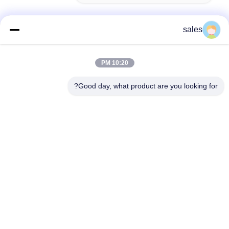
sales
اتصال سريع
10:20 PM
العنوان
Good day, what product are you looking for?
غرفة 1301، المبنى ب، رونتشاو نيو تايمز بلازا، حديقة جوانلان
الصناعية للتكنولوجيا الفائقة، منطقة لونغوا، شنتشن، الصين
الهاتف
86-0755-29170376
البريد الإلكتروني
vip6@szviip.com