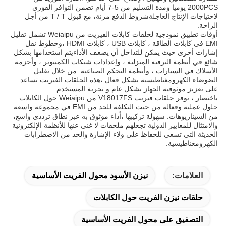
2000PCS يوميا ومدة التسليم من 5-7 أيام تضمن التوافر الفوري
لاحتياجات الإنتاج العاجلةشروط الدفع مرنة، مع قبول T / T من أجل
الراحة.
أوقات تطبيق نموذجية لحلقات كابلات الفيريت من Weiaipu تشمل تقليل
EMI في كابلات الطاقة ، كابلات USB ، كابلات HDMI ،وخطوط نقل
إشارات أخرى حيث يمكن للتداخل أن يضعف الأداءيتم استخدامها بشكل
شائع في أنظمة الترفيه المنزلية ، وإعدادات شبكات الكمبيوتر ، وأحزمة
الأسلاك في السيارات ، وأنظمة التحكم الصناعية. من خلال تقليل
الضوضاء الكهرومغناطيسية بشكل فعال ،هذه الحلقات الفيريت تساعد
على تعزيز موثوقية الجهاز بشكل عام و تجربة المستخدم.
باختصار ، توفر حلقات فيريت V18017FS من Weiaipu حول الكابلات
حلول عملية وفعالة من حيث التكلفة للحد من EMI في مجموعة واسعة
من السيناريوهات. سهولة تركيبها ،أداء موثوق به عبر نطاق ترددي واسع،
والامتثال للمعايير الدولية تجعلهم ملحقات لا غنى عنها للأنظمة الإلكترونية
الحديثة التي تسعى للحفاظ على ولاء الإشارة والحد من الاضطرابات
الكهرومغناطيسية.
العلامات:
نيزن الأسود محول الفريت الأساسية
حلقات نيزن الفريت حول الكابلات
التصفيق على محول الفريت الأساسية