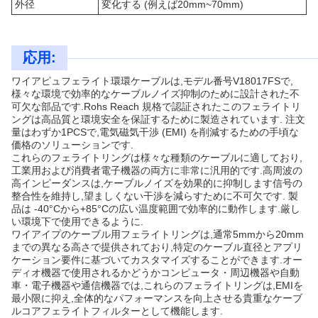
外径
変化する (例えば20mm~70mm)
応用:
ワイアピュフェライト環環ケーブルは,モデル番号V18017FSで,
様々な環境で効率的なケーブルノイズ抑制のために設計された不
可欠な部品です.Rohs Reach 規格で認証されたこのフェライトリ
ングは高品質と環境安全を保証するために製造されています. 注文
量はわずか1PCSで,電気磁気干渉 (EMI) を削減するための手頃な
価格のソリューションです.
これらのフェライトリングは様々な種類のケーブルに適しており,
工業用および消費者電子機器の両方に非常に汎用的です.高周波の
高インピーダンスは,ケーブルノイズを効果的に抑制します信号の
整合性を維持し,望ましくない干渉を減らすために不可欠です. 製
品は -40°Cから+85°Cの広い温度範囲で効率的に動作します.厳し
い環境下で使用できるように.
ワイアイプのケーブル用フェライトリングは,通常5mmから20mm
までの異なる高さで提供されており,特定のケーブル直径とアプリ
ケーション要件に基づいてカスタマイズすることができます.オー
ディオ機器で使用されるかどうかコンピュータ・周辺機器や自動
車・電子機器や通信機器では,これらのフェライトリングは,EMIを
最小限に抑え,全体的なパフォーマンスを向上させる貴重なケーブ
ルコアフェライトフィルターとして機能します.