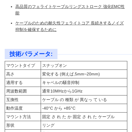
高品質のフェライトケーブルリングストローク 強化EMC性
能
ケーブルのための耐久性フェライトコア 長続きするノイズ
抑制を確保するために
技術パラメータ:
マウントタイプ
スナップオン
高さ
変化する (例えば,5mm~20mm)
適用する
キャベルの騒音抑制
周波数範囲
通常10MHzから1GHz
互換性
ケーブル の 種類 が 異なっ て いる
動作温度
-40°C から +85°C
マウント方法
固定 さ れ た か 固定 さ れ た ケーブル
形状
リング