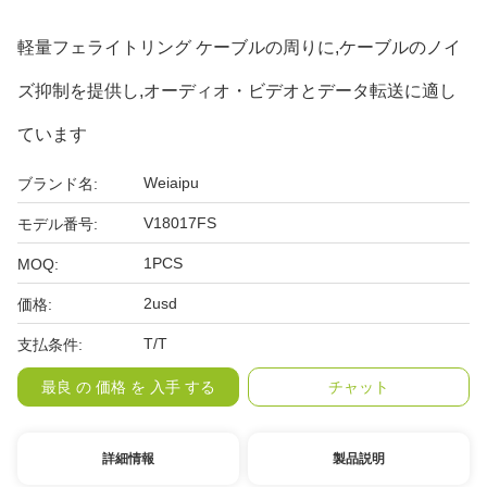
軽量フェライトリング ケーブルの周りに,ケーブルのノイ
ズ抑制を提供し,オーディオ・ビデオとデータ転送に適し
ています
Weiaipu
ブランド名:
V18017FS
モデル番号:
1PCS
MOQ:
2usd
価格:
T/T
支払条件:
最良 の 価格 を 入手 する
チャット
詳細情報
製品説明