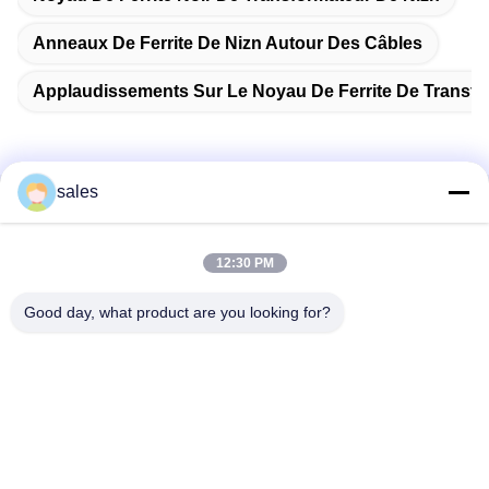
Anneaux De Ferrite De Nizn Autour Des Câbles
Applaudissements Sur Le Noyau De Ferrite De Transfo
sales
Contactez rapidement
12:30 PM
Adresse
Chambre 1301, Bloc B, Rongchao New Times Plaza, Parc
Good day, what product are you looking for?
industriel de haute technologie de Guanlan, District de
Longhua, Shenzhen, Chine
Télégramme
86-0755-29170376
E-mail