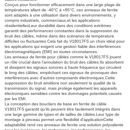
Conçus pour fonctionner efficacement dans une large plage de
températures allant de -40°C à +85°C, ces anneaux de ferrite
sont adaptés à une utilisation dans divers environnements, y
compris industriels, commerciaux,et les applications
résidentiellesLeur durabilité dans des conditions extrêmes
garantit des performances constantes dans la suppression du
bruit des câbles, même dans des scénarios de température
difficiles ou fluctuantes.Cela fait du V18017FS un choix idéal pour
les applications qui exigent une gestion fiable des interférences
électromagnétiques (EMI) en toutes circonstances.
Les anneaux de ferrite pour câbles comme le V18017FS jouent
un rôle crucial dans l'annulation du bruit des câbles.Ils absorbent
et dissipent les signaux sonores à haute fréquence qui circulent
le long des câbles, empêchant ces signaux de provoquer des
interférences avec d'autres composants électroniques.Cette
suppression du bruit améliore non seulement la qualité de la
transmission du signal, mais protège également les appareils
électroniques sensibles contre les dommages potentiels causés
par les EMI.
La conception des boucliers de base en ferrite de câble
V18017FS garantit qu'ils peuvent être facilement intégrés dans
une large gamme de types et de tailles de câbles.Leur type de
montage à pinceau permet une flexibilité d'applicationCette
adaptabilité rend ces anneaux de ferrite une solution polyvalente