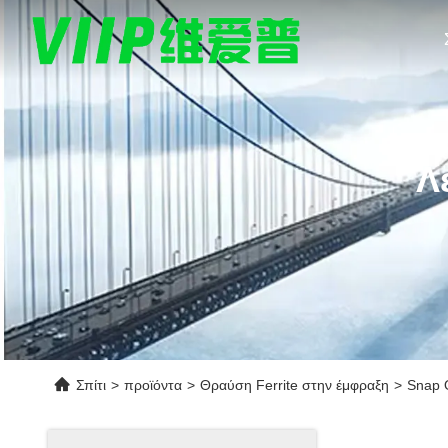
Λ
Σπίτι
>
προϊόντα
>
Θραύση Ferrite στην έμφραξη
>
Snap O