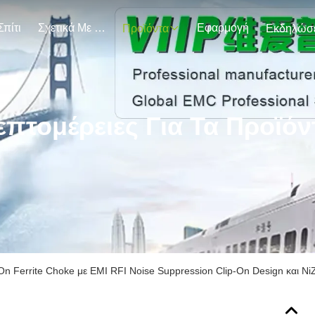
Σπίτι
Σχετικά Με Εμάς
Εφαρμογή
Προϊόντα
επτομέρειες Για Τα Προϊόν
n Ferrite Choke με EMI RFI Noise Suppression Clip-On Design και Ni