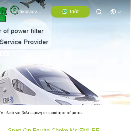
Επικοινωνήστε Μαζί Μας
Τσάτ
Εκδηλώσεις
τα
Zn υλικό για βελτιωμένη ακεραιότητα σήματος
Snap On Ferrite Choke Με EMI RFI