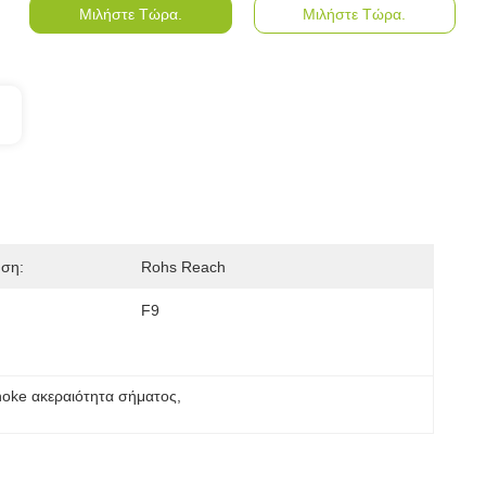
Μιλήστε Τώρα.
Μιλήστε Τώρα.
ηση:
Rohs Reach
F9
hoke ακεραιότητα σήματος
, 