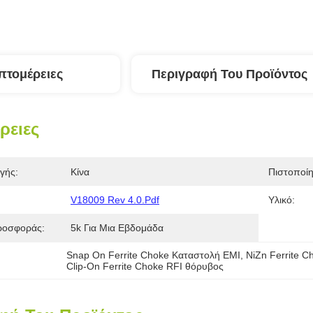
πτομέρειες
Περιγραφή Του Προϊόντος
ρειες
γής:
Κίνα
Πιστοποί
V18009 Rev 4.0.pdf
Υλικό:
ροσφοράς:
5k Για Μια Εβδομάδα
Snap On Ferrite Choke Καταστολή EMI
, 
NiZn Ferrite C
Clip-On Ferrite Choke RFI θόρυβος