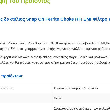
φή Του Προϊόντος
ς δακτύλιος Snap On Ferrite Choke RFI EMI Φίλτρο
:
 καλωδίου καταστολέα θορύβου RFI:Κλιπ φίλτρου θορύβου RFI EMI;Κυ
ση της EMI στις γραμμές ηλεκτρικής ενέργειας εναλλασσόμενου ρεύματ
ία φεριτίου: Μειώνουν τις ηλεκτρομαγνητικές παρεμβολές και βελτιώνο
ολλάτε και θα πάρετε καθαρότερο σήμα και ταχύτερη μετάδοση δεδομέν
 προϊόντων:
ροϊόντος
Φεριτικό μαγνητικό δαχτυλίδι
Νίζεν
Σύμφωνα με τις ανάγκες των πελατ