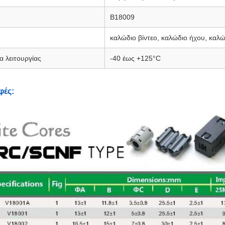
Β18009
καλώδιο βίντεο, καλώδιο ήχου, καλ
 λειτουργίας
-40 έως +125°C
φές: