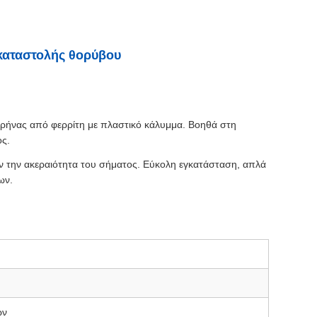
 καταστολής θορύβου
ρήνας από φερρίτη με πλαστικό κάλυμμα. Βοηθά στη
ος.
υν την ακεραιότητα του σήματος. Εύκολη εγκατάσταση, απλά
ων.
ών