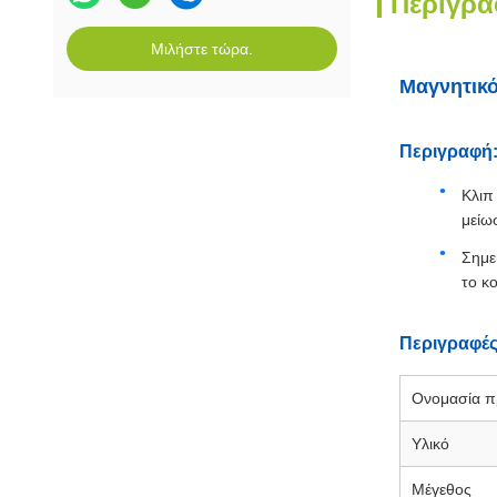
Περιγρα
Μιλήστε τώρα.
Μαγνητικό
Περιγραφή
Κλιπ
μείω
Σημε
το κ
Περιγραφές
Ονομασία π
Υλικό
Μέγεθος