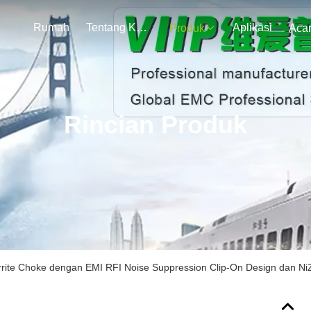
Rumah
Tentang Kami
Aplikasi
Produk
Aca
Rincian Produk
ite Choke dengan EMI RFI Noise Suppression Clip-On Design dan NiZn 