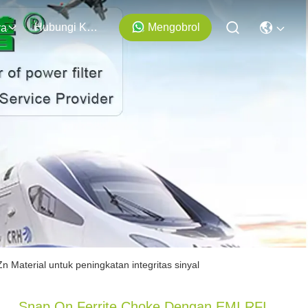
Hubungi Kami
Mengobrol
ra
Material untuk peningkatan integritas sinyal
Snap On Ferrite Choke Dengan EMI RFI