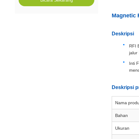
Bicara Sekarang
Magnetic 
Deskripsi
RFI 
jalur 
Inti
mend
Deskripsi p
Nama prod
Bahan
Ukuran