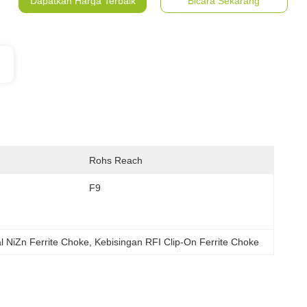
Dapatkan Harga Terbaik
Bicara Sekarang
:
Rohs Reach
F9
al NiZn Ferrite Choke
, 
Kebisingan RFI Clip-On Ferrite Choke