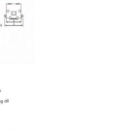
m
g dll