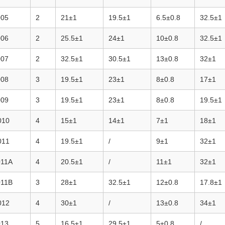
005
2
21±1
19.5±1
6.5±0.8
32.5±1
006
2
25.5±1
24±1
10±0.8
32.5±1
007
2
32.5±1
30.5±1
13±0.8
32±1
008
3
19.5±1
23±1
8±0.8
17±1
009
3
19.5±1
23±1
8±0.8
19.5±1
010
4
15±1
14±1
7±1
18±1
011
4
19.5±1
/
9±1
32±1
011A
4
20.5±1
/
11±1
32±1
011B
3
28±1
32.5±1
12±0.8
17.8±1
012
4
30±1
/
13±0.8
34±1
013
5
16.5±1
29.5±1
5±0.8
/