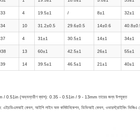
032
1
19.5±1
18.0±1
5.0±1
35±1
033
4
19.5±1
/
8±1
32±1
034
10
31.2±0.5
29.6±0.5
14±0.6
40.8±0.
037
4
31±1
30.5±1
14±1
34±1
038
13
60±1
42.5±1
26±1
55±1
039
14
39.5±1
46.5±1
21±1
40±1
/ 0.51in (অভ্যন্তরীণ ব্যাস): 0.35 - 0.51in / 9 - 13mm তারের জন্য উপযুক্ত
: এইচডিএমআই কেবল, আইপি লাইন অফ কমিউনিকেশন, ডিভিআই কেবল, ওভারস্ট্রাইকিং ভিজিএ ক