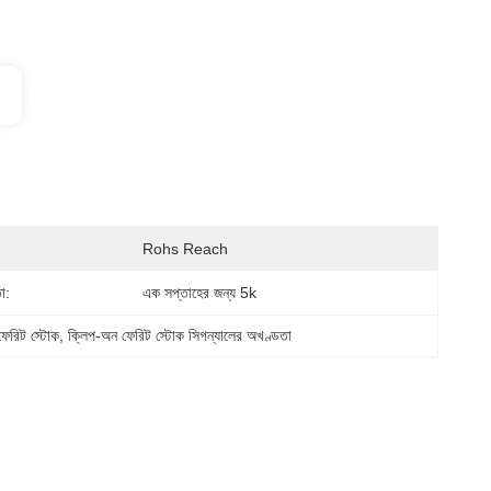
Rohs Reach
া:
এক সপ্তাহের জন্য 5k
েরিট স্টোক
, 
ক্লিপ-অন ফেরিট স্টোক সিগন্যালের অখণ্ডতা