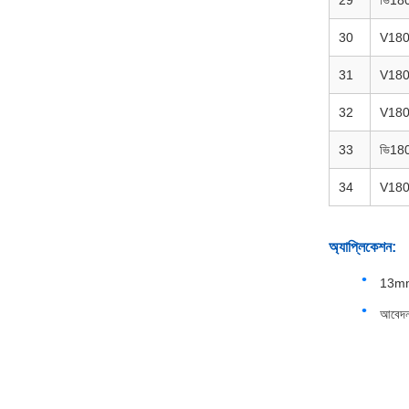
29
ভি18
30
V18
31
V18
32
V18
33
ভি18
34
V18
অ্যাপ্লিকেশন:
13mm 
আবেদন