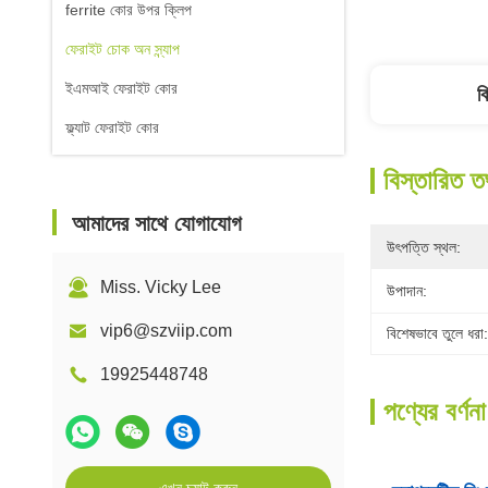
ferrite কোর উপর ক্লিপ
ফেরাইট চোক অন স্ন্যাপ
ইএমআই ফেরাইট কোর
ব
ফ্ল্যাট ফেরাইট কোর
বিস্তারিত ত
আমাদের সাথে যোগাযোগ
উৎপত্তি স্থল:
Miss. Vicky Lee
উপাদান:
vip6@szviip.com
বিশেষভাবে তুলে ধরা:
19925448748
পণ্যের বর্ণনা