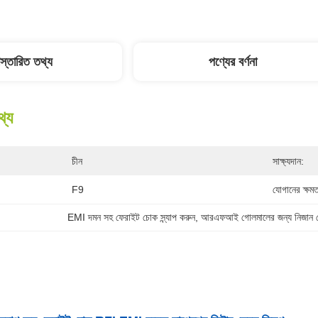
িস্তারিত তথ্য
পণ্যের বর্ণনা
থ্য
চীন
সাক্ষ্যদান:
F9
যোগানের ক্ষমত
EMI দমন সহ ফেরাইট চোক স্ন্যাপ করুন
, 
আরএফআই গোলমালের জন্য নিজান ফ