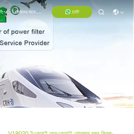
আমাদের সাথে যোগাযোগ
চ্যাট
লী
V18020 ইএমআই আরএফআই গোলমাল দমন ক্লিপ-