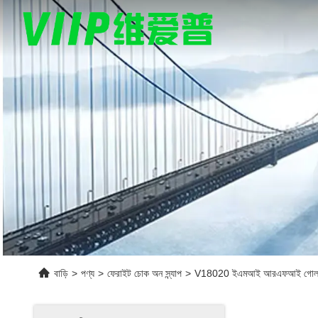
বাড়ি
>
পণ্য
>
ফেরাইট চোক অন স্ন্যাপ
>
V18020 ইএমআই আরএফআই গোলমাল দম