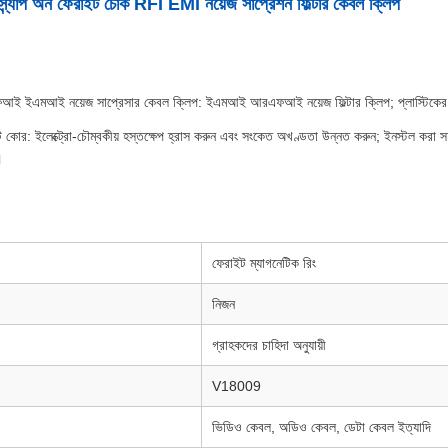
 স্ন্যাপ অন ফেরাইট চোক RFI EMI নয়েজ সাপ্রেশন ফিল্টার কেবল ক্লিপ
ই ইএমআই নয়েজ সাপ্রেসার কেবল ক্লিপ: ইএমআই আরএফআই নয়েজ ফিল্টার ক্লিপ; প্লাস্টিকের
 কোর: ইলেক্ট্রো-চৌম্বকীয় হস্তক্ষেপ হ্রাস করুন এবং সংকেত অখণ্ডতা উন্নত করুন; ইনস্টল করা সহ
।
ফেরাইট ম্যাগনেটিক রিং
নিজন
গ্রাহকদের চাহিদা অনুযায়ী
V18009
ভিডিও কেবল, অডিও কেবল, ডেটা কেবল ইত্যাদি