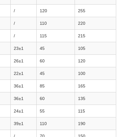
/
120
255
/
110
220
/
115
215
23±1
45
105
26±1
60
120
22±1
45
100
36±1
85
165
36±1
60
135
24±1
55
115
39±1
110
190
/
70
150