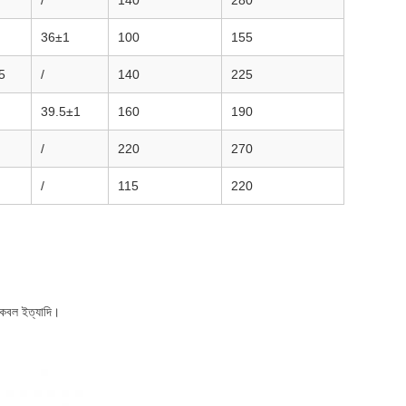
/
140
280
36±1
100
155
5
/
140
225
39.5±1
160
190
/
220
270
/
115
220
েবল ইত্যাদি।