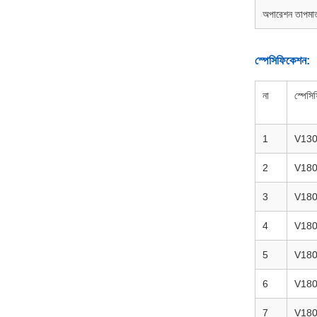
অপারেশন তাপমাত
স্পেসিফিকেশন:
না
স্পেসি
1
V13
2
V18
3
V18
4
V18
5
V18
6
V18
7
V18