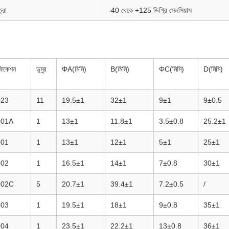
্রা
-40 থেকে +125 ডিগ্রি সেলসিয়াস
ফিকেশন
ডুমুর
ΦA(মিমি)
B(মিমি)
ΦC(মিমি)
D(মিমি)
023
11
19.5±1
32±1
9±1
9±0.5
001A
1
13±1
11.8±1
3.5±0.8
25.2±1
001
1
13±1
12±1
5±1
25±1
002
1
16.5±1
14±1
7±0.8
30±1
002C
5
20.7±1
39.4±1
7.2±0.5
/
003
1
19.5±1
18±1
9±0.8
35±1
004
1
23.5±1
22.2±1
13±0.8
36±1