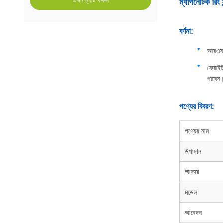
এখন চ্যাট করুন
ম্যাগনেটিক রিং
বর্ণনা:
আরএফআ
ফেরাইট
পাবেন
পণ্যের বিবরণ:
পণ্যের নাম
উপাদান
আকার
মডেল
আবেদন