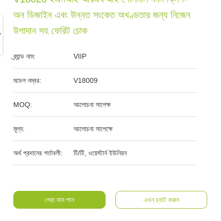
অন ডিজাইন এবং উন্নত সংকেত অখণ্ডতার জন্য নিজেন
উপাদান সহ ফেরিট চোক
ব্র্যান্ড নাম:
VIIP
মডেল নম্বর:
V18009
MOQ:
আলোচনা সাপেক্ষ
মূল্য:
আলোচনা সাপেক্ষে
অর্থ প্রদানের শর্তাবলী:
টি/টি, ওয়েস্টার্ন ইউনিয়ন
সেরা দাম পান
এখন চ্যাট করুন