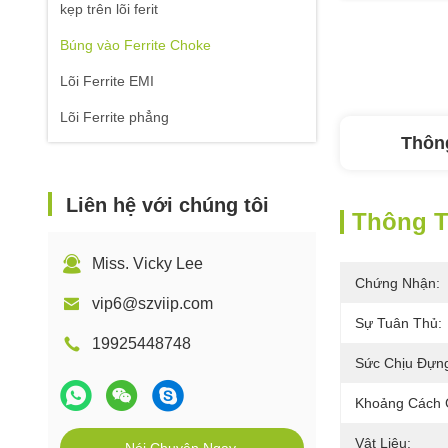
kẹp trên lõi ferit
Búng vào Ferrite Choke
Lõi Ferrite EMI
Lõi Ferrite phẳng
Thông
Liên hệ với chúng tôi
Thông Ti
Miss. Vicky Lee
Chứng Nhận:
vip6@szviip.com
Sự Tuân Thủ:
19925448748
Sức Chịu Đựn
Khoảng Cách 
Vật Liệu: