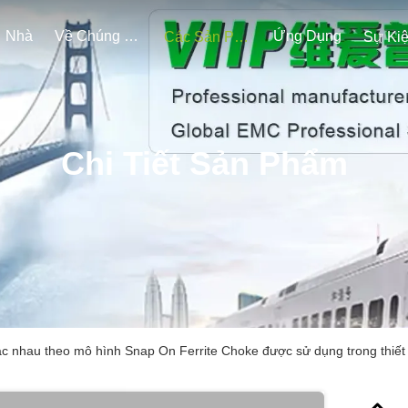
Nhà
Về Chúng Tôi
Ứng Dụng
Các Sản Phẩm
Sự Ki
Chi Tiết Sản Phẩm
c nhau theo mô hình Snap On Ferrite Choke được sử dụng trong thiết b