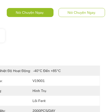
Nói Chuyện Ngay.
Nói Chuyện Ngay.
hiệt Độ Hoạt Động:
-40°C Đến +85°C
u:
V19001
g:
Hình Trụ
Lõi Ferit
ity:
2000PCS/DAY