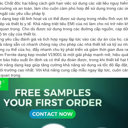
các Chất độc hại bằng cách giới hạn việc sử dụng các vật liệu nguy hi
trường và an toàn, làm cho cuộn cảm phù hợp để sử dụng trong các ứ
ngặt các yêu cầu pháp lý.
 dạng kẹp rất linh hoạt và có thể được sử dụng trong nhiều lĩnh vực kh
iệp và thiết bị y tế. Khả năng triệt tiêu EMI của nó làm cho nó trở nên
i quan trọng. Cho dù được sử dụng trong các đường cấp nguồn, cáp dữ l
 tin cậy của thiết bị.
ng yêu cầu đánh giá và tích hợp ngay lập tức vào các dự án của họ, c
ả năng sẵn có nhanh chóng này cho phép các nhà thiết kế và kỹ sư nh
ng cụ thể của họ, đẩy nhanh chu kỳ phát triển và giảm thời gian đưa ra
m Ferrite dạng kẹp model V19001 là một giải pháp mạnh mẽ, hiệu quả và
bảo hiệu suất ổn định và có thể dự đoán được, trong khi thiết kế hạt 
ính năng dạng kẹp giúp tăng cường khả năng sử dụng và tốc độ lắp đ
ôi trường cao nhất. Với khả năng cung cấp mẫu ngay lập tức, cuộn cả
 quan trọng.