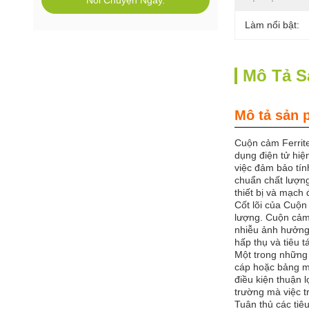
Nói Chuyện Ngay.
Làm nổi bật:
Mô Tả 
Mô tả sản 
Cuộn cảm Ferrite
dụng điện tử hiện
việc đảm bảo tín
chuẩn chất lượng
thiết bị và mạch 
Cốt lõi của Cuộn 
lượng. Cuộn cảm 
nhiễu ảnh hưởng 
hấp thụ và tiêu t
Một trong những 
cáp hoặc bảng mạ
điều kiện thuận l
trường mà việc tr
Tuân thủ các tiê