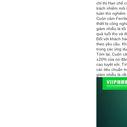
chỉ thị Hạn chế 
trách nhiệm môi 
tuân thủ nghiêm 
Cuộn cảm Ferrite
thiết bị công ngh
giảm nhiễu là tố
quả tuổi thọ và độ
Đối với khách hà
theo yêu cầu. Kh
trong các ứng dụ
Tóm lại, Cuộn cả
±20% của nó đảm 
cao tuyệt vời. T
các tiêu chuẩn m
giảm nhiễu là rất