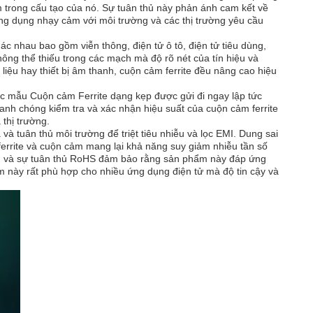
ểm trong cấu tạo của nó. Sự tuân thủ này phản ánh cam kết về
ng dụng nhạy cảm với môi trường và các thị trường yêu cầu
ác nhau bao gồm viễn thông, điện tử ô tô, điện tử tiêu dùng,
 không thể thiếu trong các mạch mà độ rõ nét của tín hiệu và
iệu hay thiết bị âm thanh, cuộn cảm ferrite đều nâng cao hiệu
ác mẫu Cuộn cảm Ferrite dạng kẹp được gửi đi ngay lập tức
anh chóng kiểm tra và xác nhận hiệu suất của cuộn cảm ferrite
 thị trường.
 tuân thủ môi trường để triệt tiêu nhiễu và lọc EMI. Dung sai
ferrite và cuộn cảm mang lại khả năng suy giảm nhiễu tần số
ặt, và sự tuân thủ RoHS đảm bảo rằng sản phẩm này đáp ứng
m này rất phù hợp cho nhiều ứng dụng điện tử mà độ tin cậy và