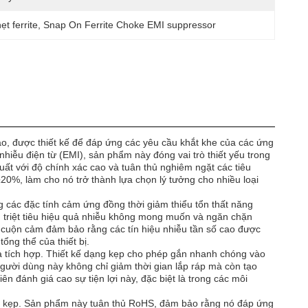
ẹt ferrite
, 
Snap On Ferrite Choke EMI suppressor
ao, được thiết kế để đáp ứng các yêu cầu khắt khe của các ứng
 nhiễu điện từ (EMI), sản phẩm này đóng vai trò thiết yếu trong
uất với độ chính xác cao và tuân thủ nghiêm ngặt các tiêu
20%, làm cho nó trở thành lựa chọn lý tưởng cho nhiều loại
ờng các đặc tính cảm ứng đồng thời giảm thiểu tổn thất năng
o, triệt tiêu hiệu quả nhiễu không mong muốn và ngăn chặn
ng cuộn cảm đảm bảo rằng các tín hiệu nhiễu tần số cao được
ổng thể của thiết bị.
và tích hợp. Thiết kế dạng kẹp cho phép gắn nhanh chóng vào
ười dùng này không chỉ giảm thời gian lắp ráp mà còn tạo
iên đánh giá cao sự tiện lợi này, đặc biệt là trong các môi
ạng kẹp. Sản phẩm này tuân thủ RoHS, đảm bảo rằng nó đáp ứng