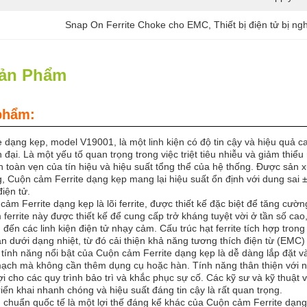
Snap On Ferrite Choke cho EMC
, 
Thiết bị điện tử bị ngh
Sản Phẩm
phẩm:
 dạng kẹp, model V19001, là một linh kiện có độ tin cậy và hiệu quả c
 đại. Là một yếu tố quan trọng trong việc triệt tiêu nhiễu và giảm thiểu
h toàn vẹn của tín hiệu và hiệu suất tổng thể của hệ thống. Được sản x
, Cuộn cảm Ferrite dạng kẹp mang lại hiệu suất ổn định với dung sai ±
điện tử.
cảm Ferrite dạng kẹp là lõi ferrite, được thiết kế đặc biệt để tăng cư
ferrite này được thiết kế để cung cấp trở kháng tuyệt vời ở tần số ca
đến các linh kiện điện tử nhạy cảm. Cấu trúc hạt ferrite tích hợp tro
án dưới dạng nhiệt, từ đó cải thiện khả năng tương thích điện từ (EMC) t
tính năng nổi bật của Cuộn cảm Ferrite dạng kẹp là dễ dàng lắp đặt 
ch mà không cần thêm dụng cụ hoặc hàn. Tính năng thân thiện với ng
ợi cho các quy trình bảo trì và khắc phục sự cố. Các kỹ sư và kỹ thuật v
iển khai nhanh chóng và hiệu suất đáng tin cậy là rất quan trọng.
u chuẩn quốc tế là một lợi thế đáng kể khác của Cuộn cảm Ferrite d