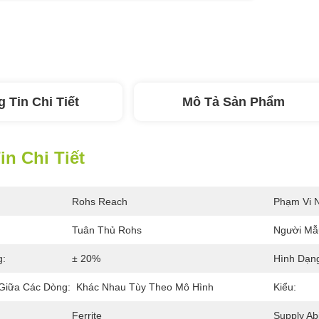
 Tin Chi Tiết
Mô Tả Sản Phẩm
n Chi Tiết
Rohs Reach
Phạm Vi N
Tuân Thủ Rohs
Người Mẫ
g:
± 20%
Hình Dạn
Giữa Các Dòng:
Khác Nhau Tùy Theo Mô Hình
Kiểu:
Ferrite
Supply Abil