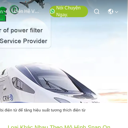
Nói Chuyện
Liên Hệ Với Chúng Tôi
ện
Ngay.
ị điện tử để tăng hiệu suất tương thích điện từ
Loại Khác Nhau Theo Mô Hình Snap On