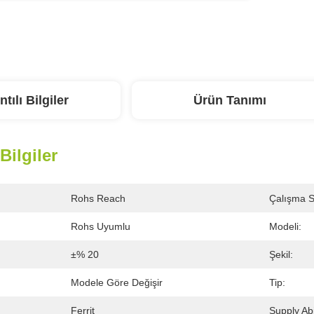
ntılı Bilgiler
Ürün Tanımı
 Bilgiler
Rohs Reach
Çalışma Sı
Rohs Uyumlu
Modeli:
±% 20
Şekil:
Modele Göre Değişir
Tip:
Ferrit
Supply Abil