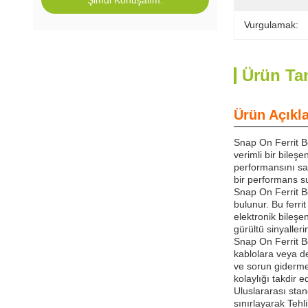
Şimdi Konuşalım.
Vurgulamak:
Ürün Ta
Ürün Açıkl
Snap On Ferrit B
verimli bir bileş
performansını sağ
bir performans sun
Snap On Ferrit Bo
bulunur. Bu ferr
elektronik bileşe
gürültü sinyaller
Snap On Ferrit B
kablolara veya de
ve sorun giderme 
kolaylığı takdir e
Uluslararası sta
sınırlayarak Tehl