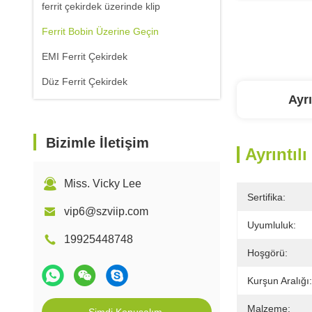
ferrit çekirdek üzerinde klip
Ferrit Bobin Üzerine Geçin
EMI Ferrit Çekirdek
Düz Ferrit Çekirdek
Ayrı
Bizimle İletişim
Ayrıntılı
Miss. Vicky Lee
Sertifika:
vip6@szviip.com
Uyumluluk:
19925448748
Hoşgörü:
Kurşun Aralığı:
Malzeme: