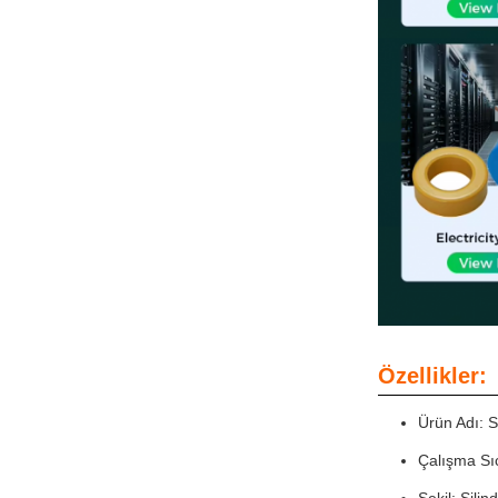
Özellikler:
Ürün Adı: 
Çalışma Sıc