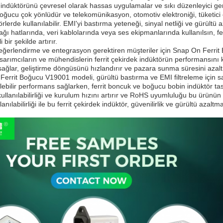
ndüktörünü çevresel olarak hassas uygulamalar ve sıkı düzenleyici gerek
ğucu çok yönlüdür ve telekomünikasyon, otomotiv elektroniği, tüketici e
törlerde kullanılabilir. EMI'yi bastırma yeteneği, sinyal netliği ve gürü
ğı hatlarında, veri kablolarında veya ses ekipmanlarında kullanılsın, 
li bir şekilde artırır.
değerlendirme ve entegrasyon gerektiren müşteriler için Snap On Ferrit 
, tasarımcıların ve mühendislerin ferrit çekirdek indüktörün performansını 
ağlar, geliştirme döngüsünü hızlandırır ve pazara sunma süresini azaltı
Ferrit Boğucu V19001 modeli, gürültü bastırma ve EMI filtreleme için 
ülebilir performans sağlarken, ferrit boncuk ve boğucu bobin indüktör t
kullanılabilirliği ve kurulum hızını artırır ve RoHS uyumluluğu bu ürünün
ılabilirliği ile bu ferrit çekirdek indüktör, güvenilirlik ve gürültü azaltm