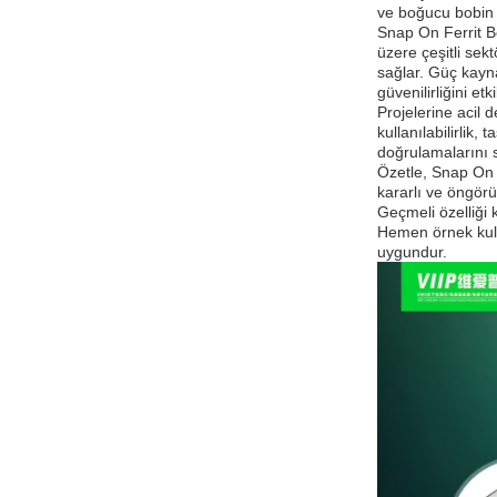
ve boğucu bobin i
Snap On Ferrit Bo
üzere çeşitli sek
sağlar. Güç kayna
güvenilirliğini etki
Projelerine acil 
kullanılabilirlik
doğrulamalarını s
Özetle, Snap On 
kararlı ve öngör
Geçmeli özelliği 
Hemen örnek kullan
uygundur.