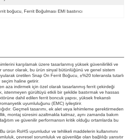
rrit boğucu
, 
Ferrit Boğulması EMI bastırıcı
lerini karşılamak üzere tasarlanmış yüksek güvenilirlikli ve
 bir unsur olarak, bu ürün sinyal bütünlüğünü ve genel sistem
uyularak üretilen Snap On Ferrit Boğucu, ±%20 toleransla tutarlı
 seçim haline getirir.
en aza indirmek için özel olarak tasarlanmış ferrit çekirdeği
 istenmeyen gürültüyü etkili bir şekilde bastırmak ve hassas
ktörüne dahil edilen ferrit boncuk yapısı, yüksek frekanslı
tromanyetik uyumluluğunu (EMC) iyileştirir.
lığıdır. Geçmeli tasarımı, ek alet veya lehimleme gerektirmeden
özellik, montaj süresini azaltmakla kalmaz, aynı zamanda bakım
ı dağıtım ve güvenilir performansın kritik olduğu ortamlarda bu
. Bu ürün RoHS uyumludur ve tehlikeli maddelerin kullanımını
yumluluk, çevresel sorumluluk ve güvenliğe olan bağlılığı yansıtır