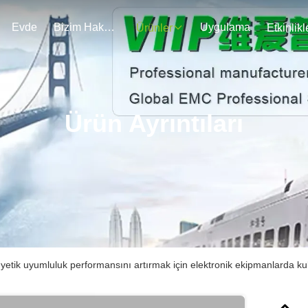
Evde
Bizim Hakkımızda
Uygulama
Ürünler
Etkinlikl
Ürün Ayrıntıları
etik uyumluluk performansını artırmak için elektronik ekipmanlarda kul