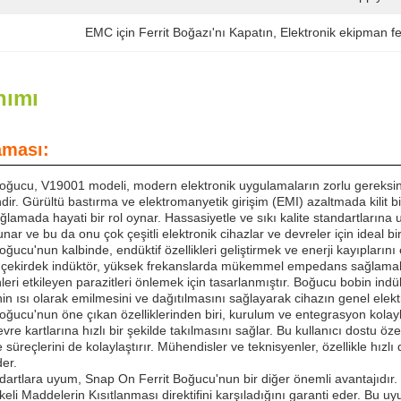
EMC için Ferrit Boğazı'nı Kapatın
, 
Elektronik ekipman fe
nımı
aması:
oğucu, V19001 modeli, modern elektronik uygulamaların zorlu gereksinim
endir. Gürültü bastırma ve elektromanyetik girişim (EMI) azaltmada kilit
lamada hayati bir rol oynar. Hassasiyetle ve sıkı kalite standartlarına 
ar ve bu da onu çok çeşitli elektronik cihazlar ve devreler için ideal bir
ğucu'nun kalbinde, endüktif özellikleri geliştirmek ve enerji kayıplarını 
it çekirdek indüktör, yüksek frekanslarda mükemmel empedans sağlamak,
nleri etkileyen parazitleri önlemek için tasarlanmıştır. Boğucu bobin indü
inin ısı olarak emilmesini ve dağıtılmasını sağlayarak cihazın genel elek
oğucu'nun öne çıkan özelliklerinden biri, kurulum ve entegrasyon kolay
vre kartlarına hızlı bir şekilde takılmasını sağlar. Bu kullanıcı dostu 
süreçlerini de kolaylaştırır. Mühendisler ve teknisyenler, özellikle hızl
der.
ndartlara uyum, Snap On Ferrit Boğucu'nun bir diğer önemli avantajıdır
ikeli Maddelerin Kısıtlanması direktifini karşıladığını garanti eder. Bu u