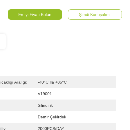
En İyi Fiyatı Bulun
Şimdi Konuşalım.
caklığı Aralığı:
-40°C Ila +85°C
V19001
Silindirik
Demir Çekirdek
ity:
2000PCS/DAY