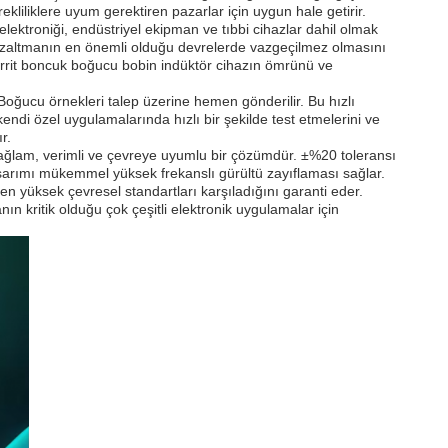
liliklere uyum gerektiren pazarlar için uygun hale getirir.
lektroniği, endüstriyel ekipman ve tıbbi cihazlar dahil olmak
ltü azaltmanın en önemli olduğu devrelerde vazgeçilmez olmasını
ferrit boncuk boğucu bobin indüktör cihazın ömrünü ve
Boğucu örnekleri talep üzerine hemen gönderilir. Bu hızlı
kendi özel uygulamalarında hızlı bir şekilde test etmelerini ve
r.
sağlam, verimli ve çevreye uyumlu bir çözümdür. ±%20 toleransı
asarımı mükemmel yüksek frekanslı gürültü zayıflaması sağlar.
 en yüksek çevresel standartları karşıladığını garanti eder.
anın kritik olduğu çok çeşitli elektronik uygulamalar için