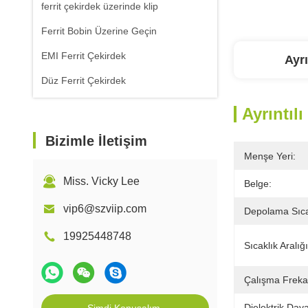
ferrit çekirdek üzerinde klip
Ferrit Bobin Üzerine Geçin
EMI Ferrit Çekirdek
Ayrı
Düz Ferrit Çekirdek
Ayrıntılı
Bizimle İletişim
Menşe Yeri:
Miss. Vicky Lee
Belge:
vip6@szviip.com
Depolama Sıca
19925448748
Sıcaklık Aralığı
Çalışma Freka
Dielektrik Day