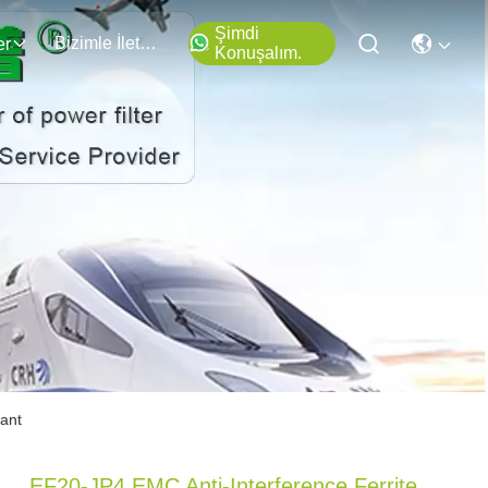
Şimdi
Bizimle İletişim
er
Konuşalım.
ant
EF20-JP4 EMC Anti-Interference Ferrite