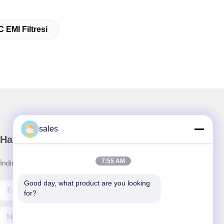
EMI Filtresi
sales
Haber Bültenimiz
7:55 AM
İndirimler ve daha fazlası için bültenimize abone olun.
Good day, what product are you looking 
for?