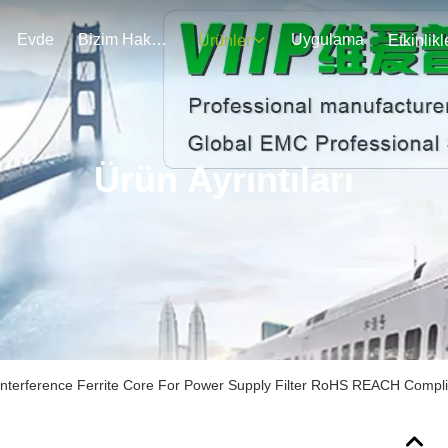
Evde
Bizim Hakkımızda
Uygulama
Ürünler
Etkinlikl
Ürün Ayrıntıları
nterference Ferrite Core For Power Supply Filter RoHS REACH Compli