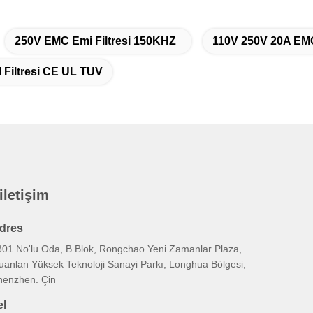
250V EMC Emi Filtresi 150KHZ
110V 250V 20A EMC 
I Filtresi CE UL TUV
 iletişim
dres
301 No'lu Oda, B Blok, Rongchao Yeni Zamanlar Plaza,
uanlan Yüksek Teknoloji Sanayi Parkı, Longhua Bölgesi,
henzhen. Çin
el