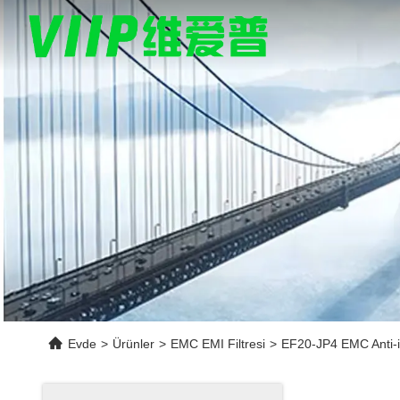
Evde
>
Ürünler
>
EMC EMI Filtresi
>
EF20-JP4 EMC Anti-i