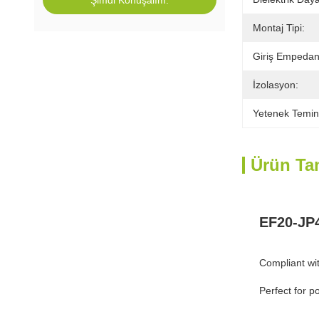
Şimdi Konuşalım.
Montaj Tipi:
Giriş Empedan
İzolasyon:
Yetenek Temin
Ürün Ta
EF20-JP4
Compliant wi
Perfect for p