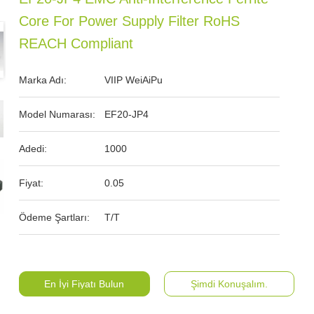
Core For Power Supply Filter RoHS
REACH Compliant
Marka Adı:
VIIP WeiAiPu
Model Numarası:
EF20-JP4
Adedi:
1000
Fiyat:
0.05
Ödeme Şartları:
T/T
En İyi Fiyatı Bulun
Şimdi Konuşalım.