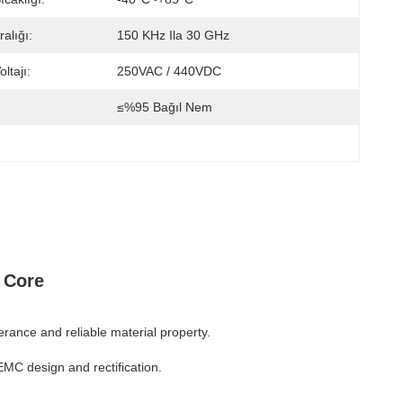
alığı:
150 KHz Ila 30 GHz
ltajı:
250VAC / 440VDC
≤%95 Bağıl Nem
 Core
rance and reliable material property.
 EMC design and rectification.