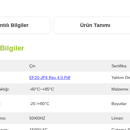
ntılı Bilgiler
Ürün Tanımı
 Bilgiler
Çin
Sertifika:
EF20-JP4 Rev 4.0.pdf
Yalıtım Di
klığı:
-40°C~+85°C
Malzeme:
:
-20 /+80°C
Boyutlar:
nsı:
50/60HZ
Liman:
anım:
1500V AC
Çalışma Sı