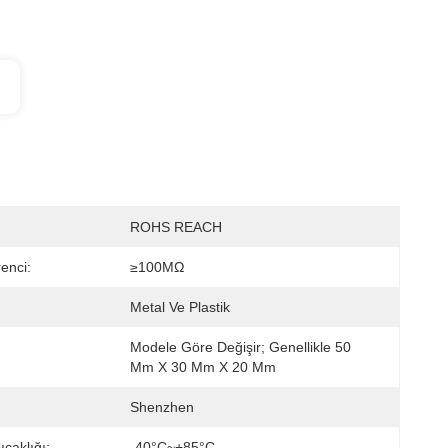
ROHS REACH
renci:
≥100MΩ
Metal Ve Plastik
Modele Göre Değişir; Genellikle 50 
Mm X 30 Mm X 20 Mm
Shenzhen
caklığı:
-40°C~+85°C