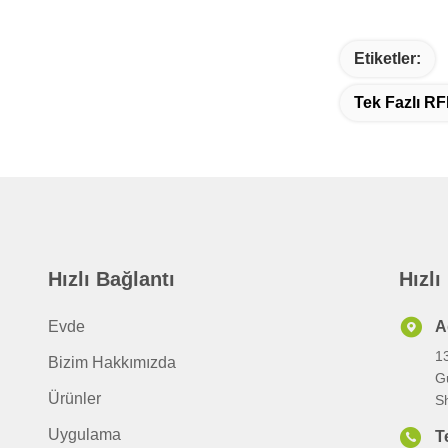
Etiketler:
Tek Fazlı RF
Hızlı Bağlantı
Hızlı
Evde
A
1
Bizim Hakkımızda
G
Ürünler
S
Uygulama
T