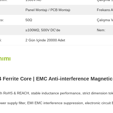
Panel Montajı / PCB Montajı
Frekans Ar
sı:
50Ω
Çalışma Vo
≥100MΩ, 500V DC'de
Nem:
i:
2 Gün Içinde 20000 Adet
nımı
 Ferrite Core | EMC Anti-interference Magnetic
th RoHS & REACH, stable inductance performance, strict dimension tole
ower supply filter, EMI EMC interference suppression, electronic circuit