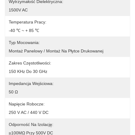
Wytrzymałość Dielektryczna:
1500V AC
Temperatura Pracy:
-40 ℃ ~ + 85 ℃
Typ Mocowania:
Montaż Panelowy / Montaż Na Płytce Drukowanej
Zakres Częstotliwości:
150 KHz Do 30 GHz
Impedancja Wejściowa:
50 Ω
Napięcie Robocze:
250 V AC / 440 V DC
Odporność Na Izolację:
≥100MΩ Przy 500V DC