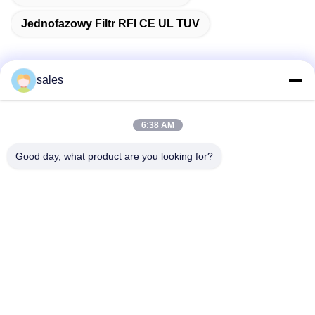
Jednofazowy Filtr RFI CE UL TUV
sales
Szybki kontakt
6:38 AM
Adres
Good day, what product are you looking for?
Pokój 1301, Blok B, Rongchao New Times Plaza, Park
Przemysłowy High-Tech Guanlan, Dzielnica Longhua,
Shenzhen, Chiny
Tel.
86-0755-29170376
Wiadomość elektroniczna
vip6@szviip.com