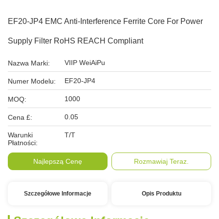
EF20-JP4 EMC Anti-Interference Ferrite Core For Power
Supply Filter RoHS REACH Compliant
VIIP WeiAiPu
Nazwa Marki:
EF20-JP4
Numer Modelu:
1000
MOQ:
0.05
Cena £:
Warunki
T/T
Płatności:
Najlepszą Cenę
Rozmawiaj Teraz.
Szczegółowe Informacje
Opis Produktu