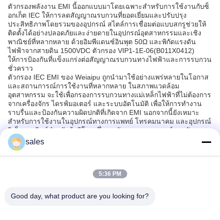
ตัวกรองพลังงาน EMI นี้ออกแบบมาโดยเฉพาะสำหรับการใช้งานกับซ็
อกเก็ต IEC ให้การลดสัญญาณรบกวนที่ยอดเยี่ยมและปรับปรุง
ประสิทธิภาพโดยรวมของอุปกรณ์ สไตล์การเชื่อมต่อแบบสกรูช่วยให้
ติดตั้งได้อย่างปลอดภัยและง่ายดายในอุปกรณ์อุตสาหกรรมและเชิง
พาณิชย์ที่หลากหลาย ด้วยอิมพีแดนซ์อินพุต 50Ω และพิกัดแรงดัน
ไฟฟ้าจากสายดิน 1500VDC ตัวกรอง VIP1-1E-06(B011X0412)
ให้การป้องกันที่แข็งแกร่งต่อสัญญาณรบกวนทางไฟฟ้าและการรบกวน
ชั่วคราว
ตัวกรอง IEC EMI ของ Weiaipu ถูกนำมาใช้อย่างแพร่หลายในโอกาส
และสถานการณ์การใช้งานที่หลากหลาย ในสภาพแวดล้อม
อุตสาหกรรม จะใช้เพื่อกรองการรบกวนทางแม่เหล็กไฟฟ้าที่ไม่ต้องการ
จากเครื่องจักร ไดรฟ์มอเตอร์ และระบบอัตโนมัติ เพื่อให้การทำงาน
ราบรื่นและป้องกันความผิดปกติที่เกิดจาก EMI นอกจากนี้ยังเหมาะ
สำหรับการใช้งานในอุปกรณ์ทางการแพทย์ โทรคมนาคม และอุปกรณ์
อิเล็กทรอนิกส์สำหรับผู้บริโภค ซึ่งการรักษาความสมบูรณ์ของสัญญาณ
และความน่าเชื่อถือของอุปกรณ์มีความสำคัญอย่างยิ่ง
sales
ด้วยการออกแบบที่กะทัดรัดและน้ำหนัก 950 กรัม ตัวกรองนี้สามารถ
รวมเข้ากับแผงควบคุม แหล่งจ่ายไฟ และชุดประกอบทางไฟฟ้าอื่นๆ ได้
อย่างสะดวก การบรรจุในกล่องที่แข็งแรงช่วยให้มั่นใจในการจัดส่งที่
5:36 PM
ปลอดภัย และด้วยความสามารถในการจัดหา 2000 ชิ้นต่อสัปดาห์
พร้อมเวลาจัดส่งที่รวดเร็ว 5-7 วัน จึงตอบสนองความต้องการของการ
ผลิตขนาดใหญ่และความต้องการโครงการเร่งด่วน
Good day, what product are you looking for?
นอกจากนี้ ปริมาณการสั่งซื้อขั้นต่ำเพียง 1 ชิ้นของตัวกรอง IEC EMI
ของ Weiaipu ช่วยให้มีความยืดหยุ่นในการจัดซื้อ รองรับทั้งการพัฒนา
ต้นแบบและการผลิตจำนวนมาก เงื่อนไขการชำระเงินตรงไปตรงมา