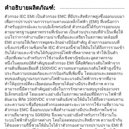
คำอธิบายผลิตภัณฑ์:
ตัวกรอง IEC EMI เป็นตัวกรอง EMC ที่มีประสิทธิภาพสูงซึ่งออกแบบมา
เพื่อการปราบปรามการรบกวนทางแม่เหล็กไฟฟ้า (EMI) ที่เหนือกว่า
สำหรับอุปกรณ์และระบบอิเล็กทรอนิกส์ ตัวกรองนี้ได้รับการออกแบบ
ตามมาตรฐานอุตสาหกรรมที่เข้มงวด เป็นส่วนประกอบที่จำเป็นเพื่อให้
แน่ใจว่าการทำงานมีความน่าเชื่อถือและเสถียรในสภาพแวดล้อมที่
EMI อาจก่อให้เกิดการหยุดชะงักอย่างมีนัยสำคัญ ด้วยการออกแบบที่
แข็งแกร่งซึ่งรวมซ็อกเก็ต IEC ตัวกรองนี้ช่วยให้มั่นใจได้ถึงการรวมเข้า
กันได้ง่ายและเข้ากันได้กับอุปกรณ์ไฟฟ้าที่หลากหลาย ทำให้เป็นตัว
เลือกที่เหมาะสำหรับการใช้งานทั้งเชิงพาณิชย์และอุตสาหกรรม
หนึ่งในคุณสมบัติสำคัญของตัวกรอง EMI นี้คือพิกัดแรงดันไฟฟ้าจาก
สายดินที่ยอดเยี่ยมที่ 1500VDC ความทนทานต่อแรงดันไฟฟ้าสูงนี้รับ
ประกันความปลอดภัยและการป้องกันที่เพิ่มขึ้น โดยแยกและลดผลกระ
ทบของสัญญาณรบกวนทางไฟฟ้าและแรงดันไฟฟ้ากระชากที่อาจ
ทำให้อุปกรณ์ที่ละเอียดอ่อนเสียหายได้อย่างมีประสิทธิภาพ ความ
สามารถนี้มีความสำคัญอย่างยิ่งในการรักษาความสมบูรณ์ของวงจร
อิเล็กทรอนิกส์ โดยเฉพาะอย่างยิ่งในสภาพแวดล้อมที่มีสภาวะไฟฟ้าที่
ผันผวน พิกัด 1500VDC จากสายดินยังช่วยให้มั่นใจได้ถึงความทนทาน
และความน่าเชื่อถือของตัวกรองตลอดระยะเวลาการใช้งานที่ยาวนาน
ตัวกรอง EMC นี้ออกแบบมาเพื่อทำงานอย่างมีประสิทธิภาพในช่วง
ความถี่มาตรฐาน 50/60Hz จึงเหมาะอย่างยิ่งสำหรับการใช้งานใน
ระบบไฟฟ้าทั่วภูมิภาคต่างๆ โดยไม่ลดทอนประสิทธิภาพ ความเข้ากัน
ได้ของความถี่นี้ช่วยให้มั่นใจได้ว่าตัวกรองสามารถปราบปราม EMI ที่