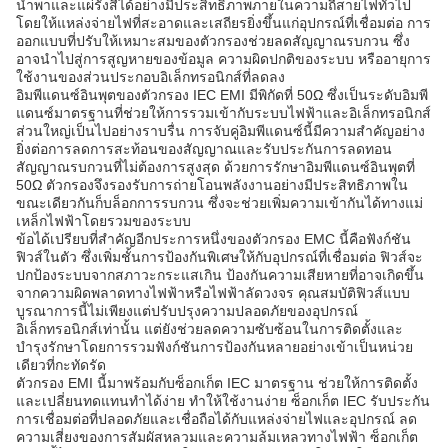
นำพาและแผ่รังสีได้อย่างมีประสิทธิภาพภายในความถี่สายไฟทั่วไป
โดยให้แหล่งจ่ายไฟที่สะอาดและเสถียรยิ่งขึ้นแก่อุปกรณ์ที่เชื่อมต่อ การ
ออกแบบที่ปรับให้เหมาะสมของตัวกรองช่วยลดสัญญาณรบกวน ซึ่ง
อาจนำไปสู่การสูญหายของข้อมูล ความผิดปกติของระบบ หรืออายุการ
ใช้งานของส่วนประกอบอิเล็กทรอนิกส์ที่ลดลง
อิมพีแดนซ์อินพุตของตัวกรอง IEC EMI มีพิกัดที่ 50Ω ซึ่งเป็นระดับอิมพี
แดนซ์มาตรฐานที่ช่วยให้การรวมเข้ากับระบบไฟฟ้าและอิเล็กทรอนิกส์
ส่วนใหญ่เป็นไปอย่างราบรื่น การจับคู่อิมพีแดนซ์นี้มีความสำคัญอย่าง
ยิ่งต่อการลดการสะท้อนของสัญญาณและรับประกันการลดทอน
สัญญาณรบกวนที่ไม่ต้องการสูงสุด ด้วยการรักษาอิมพีแดนซ์อินพุตที่
50Ω ตัวกรองจึงรองรับการถ่ายโอนพลังงานอย่างมีประสิทธิภาพใน
ขณะเดียวกันก็บล็อกการรบกวน ซึ่งจะช่วยเพิ่มความเข้ากันได้ทางแม่
เหล็กไฟฟ้าโดยรวมของระบบ
ข้อได้เปรียบที่สำคัญอีกประการหนึ่งของตัวกรอง EMC นี้คือฟังก์ชัน
ฟิวส์ในตัว ซึ่งเพิ่มชั้นการป้องกันพิเศษให้กับอุปกรณ์ที่เชื่อมต่อ ฟิวส์จะ
ปกป้องระบบจากสภาวะกระแสเกิน ป้องกันความเสียหายที่อาจเกิดขึ้น
จากความผิดพลาดทางไฟฟ้าหรือไฟฟ้าลัดวงจร คุณสมบัติฟิวส์แบบ
บูรณาการนี้ไม่เพียงแต่ปรับปรุงความปลอดภัยของอุปกรณ์
อิเล็กทรอนิกส์เท่านั้น แต่ยังช่วยลดความซับซ้อนในการติดตั้งและ
บำรุงรักษาโดยการรวมฟังก์ชันการป้องกันหลายอย่างเข้าเป็นหน่วย
เดียวที่กะทัดรัด
ตัวกรอง EMI นี้มาพร้อมกับซ็อกเก็ต IEC มาตรฐาน ช่วยให้การติดตั้ง
และเปลี่ยนทดแทนทำได้ง่าย ทำให้ใช้งานง่าย ซ็อกเก็ต IEC รับประกัน
การเชื่อมต่อที่ปลอดภัยและเชื่อถือได้กับแหล่งจ่ายไฟและอุปกรณ์ ลด
ความเสี่ยงของการสัมผัสหลวมและความล้มเหลวทางไฟฟ้า ซ็อกเก็ต