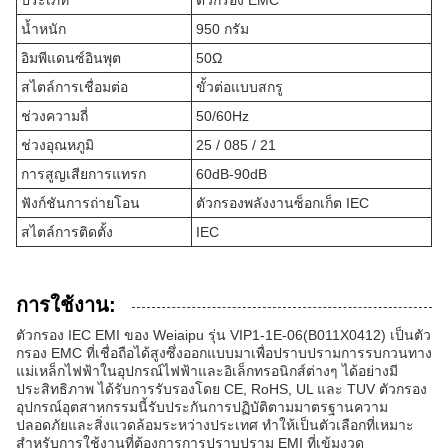
ประเภท
ตัวกรอง EMC
น้ำหนัก
950 กรัม
อิมพีแดนซ์อินพุต
50Ω
สไตล์การเชื่อมต่อ
ขั้วต่อแบบสกรู
ช่วงความถี่
50/60Hz
ช่วงอุณหภูมิ
25 / 085 / 21
การสูญเสียการแทรก
60dB-90dB
ฟังก์ชันการถ่ายโอน
ตัวกรองพลังงานซ็อกเก็ต IEC
สไตล์การติดตั้ง
IEC
การใช้งาน:
ตัวกรอง IEC EMI ของ Weiaipu รุ่น VIP1-1E-06(B011X0412) เป็นตัว
กรอง EMC ที่เชื่อถือได้สูงซึ่งออกแบบมาเพื่อปราบปรามการรบกวนทาง
แม่เหล็กไฟฟ้าในอุปกรณ์ไฟฟ้าและอิเล็กทรอนิกส์ต่างๆ ได้อย่างมี
ประสิทธิภาพ ได้รับการรับรองโดย CE, RoHS, UL และ TUV ตัวกรอง
อุปกรณ์อุตสาหกรรมนี้รับประกันการปฏิบัติตามมาตรฐานความ
ปลอดภัยและสิ่งแวดล้อมระหว่างประเทศ ทำให้เป็นตัวเลือกที่เหมาะ
สำหรับการใช้งานที่ต้องการการปราบปราม EMI ที่เข้มงวด