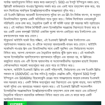
সর্বোচ্চ অ্যাটেনুয়েশন নিশ্চিত করার জন্য গুরুত্বপূর্ণ। 50Ω এর ইনপুট ইম্পিডেন্স বজায় রেখে,
ফিল্টারটি কার্যকরভাবে পাওয়ার ট্রান্সফার সমর্থন করে এবং একই সাথে হস্তক্ষেপ ব্লক করে, যার
ফলে সিস্টেমের সামগ্রিক ইলেক্ট্রোম্যাগনেটিক সামঞ্জস্যতা বৃদ্ধি পায়।
এই ইএমসি ফিল্টারের আরেকটি উল্লেখযোগ্য সুবিধা হল এর বিল্ট-ইন ফিউজ ফাংশন, যা সংযুক্ত
ডিভাইসগুলিতে সুরক্ষার একটি অতিরিক্ত স্তর যুক্ত করে। ফিউজ সিস্টেমকে ওভারকারেন্ট
পরিস্থিতি থেকে রক্ষা করে, বৈদ্যুতিক ত্রুটি বা শর্ট সার্কিট দ্বারা সৃষ্ট সম্ভাব্য ক্ষতি প্রতিরোধ
করে। এই সমন্বিত ফিউজ বৈশিষ্ট্যটি কেবল ইলেকট্রনিক সরঞ্জামের নিরাপত্তা উন্নত করে না
বরং একটি একক কমপ্যাক্ট ইউনিটে একাধিক সুরক্ষা ফাংশন একত্রিত করে ইনস্টলেশন এবং
রক্ষণাবেক্ষণকে সহজ করে তোলে।
স্ট্যান্ডার্ড আইইসি সকেট দিয়ে সজ্জিত, এই ইএমআই ফিল্টারটি সহজ ইনস্টলেশন এবং
প্রতিস্থাপন সহজতর করে, যা এটিকে অত্যন্ত ব্যবহারকারী-বান্ধব করে তোলে। আইইসি
সকেটগুলি পাওয়ার উত্স এবং ডিভাইসগুলির সাথে একটি সুরক্ষিত এবং নির্ভরযোগ্য সংযোগ
নিশ্চিত করে, আলগা যোগাযোগ এবং বৈদ্যুতিক ব্যর্থতার ঝুঁকি হ্রাস করে। এই সকেটগুলি
অনেক ইলেকট্রনিক অ্যাপ্লিকেশনে ব্যাপকভাবে স্বীকৃত এবং ব্যবহৃত হয়, যা ফিল্টারের
বহুমুখিতা বাড়ায় এবং এটি বিশেষ অ্যাডাপ্টার বা সংযোগকারীগুলির প্রয়োজন ছাড়াই বিদ্যমান
সেটআপগুলিতে সহজেই অন্তর্ভুক্ত করা যেতে পারে তা নিশ্চিত করে।
সংক্ষেপে, আইইসি ইএমআই ফিল্টার হল একটি শক্তিশালী, নির্ভরযোগ্য এবং দক্ষ ইএমসি ফিল্টার
সমাধান যা 1500VDC এর উচ্চ লাইন-টু-গ্রাউন্ড ভোল্টেজ রেটিং, স্ট্যান্ডার্ড 50Ω ইনপুট
ইম্পিডেন্স এবং 50/60Hz ফ্রিকোয়েন্সি রেঞ্জের সাথে সামঞ্জস্যতার মাধ্যমে চমৎকার ইএমআই
দমন সরবরাহ করে। একটি ফিউজ অন্তর্ভুক্ত করা নিরাপত্তা এবং সুরক্ষা বাড়ায়, যখন আইইসি
সকেট সুবিধা এবং ব্যবহারের সহজতা প্রদান করে। এই ইএমআই ফিল্টারটি সংবেদনশীল
ইলেকট্রনিক সরঞ্জামগুলিকে ইলেক্ট্রোম্যাগনেটিক হস্তক্ষেপ থেকে রক্ষা করতে এবং চাহিদাপূর্ণ
বৈদ্যুতিক পরিবেশে ধারাবাহিক কর্মক্ষমতা নিশ্চিত করতে চায় এমন যে কারো জন্য একটি
অপরিহার্য উপাদান।