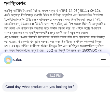
অ্যাপ্লিকেশন:
ওয়েইপু আইইসি ইএমআই ফিল্টার, মডেল নম্বর ভিআইপি1-1ই-06(বি011এক্স0412),
একটি অত্যন্ত নির্ভরযোগ্য ইএমসি ফিল্টার যা বিভিন্ন বৈদ্যুতিক এবং ইলেকট্রনিক ডিভাইসে
ইলেক্ট্রোম্যাগনেটিক ইন্টারফারেন্স কার্যকরভাবে দমন করার জন্য ডিজাইন করা হয়েছে। সিই,
আরএইচওএস, ইউএল এবং টিইউভি দ্বারা প্রত্যয়িত, এই শিল্প সরঞ্জাম ফিল্টারটি আন্তর্জাতিক
নিরাপত্তা এবং পরিবেশগত মানগুলির সাথে সম্মতি নিশ্চিত করে, যা এটিকে কঠোর ইএমআই
দমনের প্রয়োজন এমন অ্যাপ্লিকেশনগুলির জন্য একটি আদর্শ পছন্দ করে তোলে।
এই ইএমআই পাওয়ার ফিল্টারটি বিশেষভাবে আইইসি সকেটগুলির সাথে ব্যবহারের জন্য ডিজাইন
করা হয়েছে, যা চমৎকার শব্দ হ্রাস সরবরাহ করে এবং ডিভাইসের সামগ্রিক কর্মক্ষমতা উন্নত
করে। এর স্ক্রু টার্মিনাল টার্মিনেশন স্টাইল বিস্তৃত শিল্প এবং বাণিজ্যিক সরঞ্জামগুলিতে সুরক্ষিত
এবং সহজ ইনস্টলেশনের অনুমতি দেয়। 50Ω এর ইনপুট ইম্পিডেন্স এবং 1500VDC এর
লাইন-টু-গ্রাউন্ড ভোল্টেজ রেটিং সহ, ভিআইপি1-1ই-06(বি011এক্স0412) ফিল্টারটি
বৈদ্যুতিক শব্দ এবং ক্ষণস্থায়ী ব্যাঘাতের বিরুদ্ধে শক্তিশালী সুরক্ষা সরবরাহ করে।
sales
ওয়েইপু আইইসি ইএমআই ফিল্টারটি একাধিক অ্যাপ্লিকেশন অনুষ্ঠান এবং পরিস্থিতিতে
ব্যাপকভাবে ব্যবহৃত হয়। শিল্প পরিবেশে, এটি মেশিনারি, মোটর ড্রাইভ এবং অটোমেশন সিস্টেম
থেকে অবাঞ্ছিত ইলেক্ট্রোম্যাগনেটিক ইন্টারফারেন্স ফিল্টার করতে ব্যবহৃত হয়, মসৃণ অপারেশন
3:12 PM
নিশ্চিত করে এবং ইএমআই দ্বারা সৃষ্ট ত্রুটিগুলি প্রতিরোধ করে। এটি মেডিকেল সরঞ্জাম,
টেলিযোগাযোগ এবং ভোক্তা ইলেকট্রনিক্সে ব্যবহারের জন্যও উপযুক্ত যেখানে সিগন্যাল
অখণ্ডতা এবং সরঞ্জামের নির্ভরযোগ্যতা বজায় রাখা গুরুত্বপূর্ণ।
Good day, what product are you looking for?
এর কমপ্যাক্ট ডিজাইন এবং 950 গ্রাম ওজনের কারণে, ফিল্টারটি কন্ট্রোল প্যানেল, পাওয়ার
সাপ্লাই এবং অন্যান্য বৈদ্যুতিক অ্যাসেম্বলিতে সুবিধাজনকভাবে একত্রিত করা যেতে পারে।
শক্ত কার্টনে প্যাকেজিং নিরাপদ ডেলিভারি নিশ্চিত করে, এবং প্রতি সপ্তাহে 2000 পিসিএস
এর সরবরাহ ক্ষমতা এবং 5-7 দিনের দ্রুত ডেলিভারি সময় সহ, এটি বড় আকারের উত্পাদন এবং
জরুরি প্রকল্প প্রয়োজনীয়তার চাহিদা পূরণ করে।