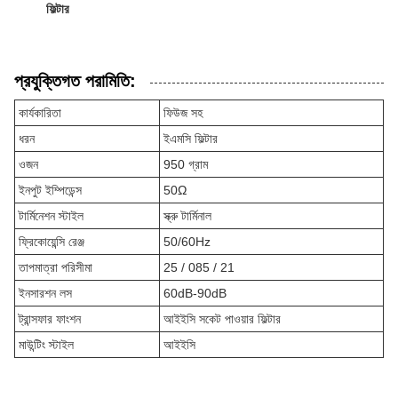
ফিল্টার
প্রযুক্তিগত পরামিতি:
কার্যকারিতা
ফিউজ সহ
ধরন
ইএমসি ফিল্টার
ওজন
950 গ্রাম
ইনপুট ইম্পিডেন্স
50Ω
টার্মিনেশন স্টাইল
স্ক্রু টার্মিনাল
ফ্রিকোয়েন্সি রেঞ্জ
50/60Hz
তাপমাত্রা পরিসীমা
25 / 085 / 21
ইনসারশন লস
60dB-90dB
ট্রান্সফার ফাংশন
আইইসি সকেট পাওয়ার ফিল্টার
মাউন্টিং স্টাইল
আইইসি