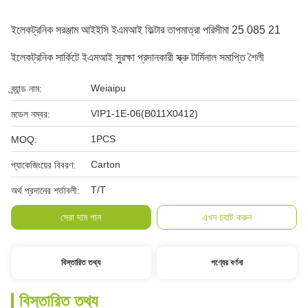
ইলেকট্রনিক সরঞ্জাম আইইসি ইএমআই ফিল্টার তাপমাত্রা পরিসীমা 25 085 21
ইলেকট্রনিক সার্কিটে ইএমআই সুরক্ষা প্রদানকারী স্ক্রু টার্মিনাল সমাপ্তি শৈলী
Weiaipu
ব্র্যান্ড নাম:
VIP1-1E-06(B011X0412)
মডেল নম্বর:
1PCS
MOQ:
Carton
প্যাকেজিংয়ের বিবরণ:
T/T
অর্থ প্রদানের শর্তাবলী:
সেরা দাম পান
এখন চ্যাট করুন
বিস্তারিত তথ্য
পণ্যের বর্ণনা
বিস্তারিত তথ্য