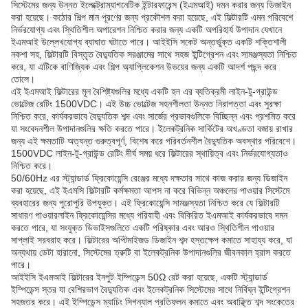
সিস্টেমের জন্য উন্নত ইলেক্ট্রোম্যাগনেটিক ইন্টারফারেন্স (ইএমআই) দমন করার জন্য ডিজাইন
করা হয়েছে। কঠোর শিল্প মান পূরণের জন্য প্রকৌশল করা হয়েছে, এই ফিল্টারটি এমন পরিবেশে
নির্ভরযোগ্য এবং স্থিতিশীল অপারেশন নিশ্চিত করার জন্য একটি অপরিহার্য উপাদান যেখানে
ইএমআই উল্লেখযোগ্য ব্যাঘাত ঘটাতে পারে। আইইসি সকেট অন্তর্ভুক্ত একটি শক্তিশালী
নকশা সহ, ফিল্টারটি বিস্তৃত বৈদ্যুতিক সরঞ্জামের সাথে সহজ ইন্টিগ্রেশন এবং সামঞ্জস্যতা নিশ্চিত
করে, যা এটিকে বাণিজ্যিক এবং শিল্প অ্যাপ্লিকেশন উভয়ের জন্য একটি আদর্শ পছন্দ করে
তোলে।
এই ইএমআই ফিল্টারের মূল বৈশিষ্ট্যগুলির মধ্যে একটি হল এর ব্যতিক্রমী লাইন-টু-গ্রাউন্ড
ভোল্টেজ রেটিং 1500VDC। এই উচ্চ ভোল্টেজ সহনশীলতা উন্নত নিরাপত্তা এবং সুরক্ষা
নিশ্চিত করে, কার্যকরভাবে বৈদ্যুতিক শব্দ এবং সার্জের প্রভাবগুলিকে বিচ্ছিন্ন এবং প্রশমিত করে
যা সংবেদনশীল উপাদানগুলির ক্ষতি করতে পারে। ইলেকট্রনিক সার্কিটের অখণ্ডতা বজায় রাখার
জন্য এই ক্ষমতাটি অত্যন্ত গুরুত্বপূর্ণ, বিশেষ করে পরিবর্তনশীল বৈদ্যুতিক অবস্থার পরিবেশে।
1500VDC লাইন-টু-গ্রাউন্ড রেটিং দীর্ঘ সময় ধরে ফিল্টারের স্থায়িত্ব এবং নির্ভরযোগ্যতাও
নিশ্চিত করে।
50/60Hz এর স্ট্যান্ডার্ড ফ্রিকোয়েন্সি রেঞ্জের মধ্যে দক্ষতার সাথে কাজ করার জন্য ডিজাইন
করা হয়েছে, এই ইএমসি ফিল্টারটি কর্মক্ষমতা আপস না করে বিভিন্ন অঞ্চলের পাওয়ার সিস্টেমে
ব্যবহারের জন্য পুরোপুরি উপযুক্ত। এই ফ্রিকোয়েন্সি সামঞ্জস্যতা নিশ্চিত করে যে ফিল্টারটি
সাধারণ পাওয়ারলাইন ফ্রিকোয়েন্সির মধ্যে পরিবাহী এবং বিকিরিত ইএমআই কার্যকরভাবে দমন
করতে পারে, যা সংযুক্ত ডিভাইসগুলিতে একটি পরিষ্কার এবং আরও স্থিতিশীল পাওয়ার
সাপ্লাই সরবরাহ করে। ফিল্টারের অপ্টিমাইজড ডিজাইন শব্দ হস্তক্ষেপ কমাতে সাহায্য করে, যা
অন্যথায় ডেটা হারানো, সিস্টেমের ত্রুটি বা ইলেকট্রনিক উপাদানগুলির জীবনকাল হ্রাস করতে
পারে।
আইইসি ইএমআই ফিল্টারের ইনপুট ইম্পিডেন্স 50Ω রেট করা হয়েছে, একটি স্ট্যান্ডার্ড
ইম্পিডেন্স স্তর যা বেশিরভাগ বৈদ্যুতিক এবং ইলেকট্রনিক সিস্টেমের সাথে নির্বিঘ্ন ইন্টিগ্রেশন
সহজতর করে। এই ইম্পিডেন্স ম্যাচিং সিগন্যাল প্রতিফলন কমাতে এবং অবাঞ্ছিত শব্দ সংকেতের