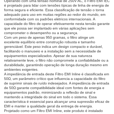
Operando com uma tensão nominal de 250V AC, o Filtro EMI IEC
é projetado para lidar com tensões típicas de linha de energia de
forma segura e eficiente. Essa classificação de tensão o torna
adequado para uso em muitas regiões ao redor do mundo, em
conformidade com os padrões elétricos internacionais. A
capacidade do filtro de operar efetivamente nesta tensão garante
que ele possa ser implantado em várias aplicações sem
comprometer o desempenho ou a segurança.
Com um peso de apenas 950 gramas, o filtro atinge um
excelente equilíbrio entre construção robusta e tamanho
gerenciável. Este peso indica um design compacto e durável,
facilitando o manuseio e a instalação sem a necessidade de
equipamentos especializados. Apesar de sua natureza
relativamente leve, o filtro não compromete a confiabilidade ou a
durabilidade, garantindo operação de longa duração mesmo em
ambientes exigentes.
A impedância de entrada deste Filtro EMI Inline é classificada em
50Ω, um parâmetro crítico que influencia a capacidade do filtro
de suprimir sinais de ruído indesejados. A impedância de entrada
de 50Ω garante compatibilidade ideal com fontes de energia e
equipamentos padrão, minimizando a reflexão de sinal e
mantendo a integridade do sinal em todo o sistema. Essa
característica é essencial para alcançar uma supressão eficaz de
EMI e manter a qualidade geral da entrega de energia.
Projetado como um Filtro EMI Inline, este produto é instalado