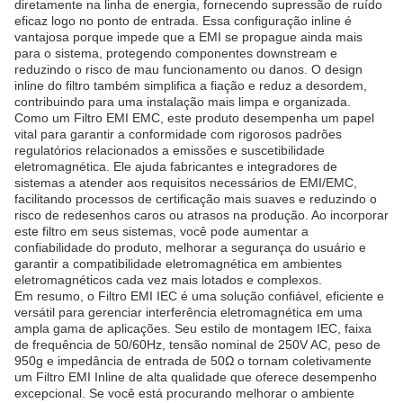
diretamente na linha de energia, fornecendo supressão de ruído
eficaz logo no ponto de entrada. Essa configuração inline é
vantajosa porque impede que a EMI se propague ainda mais
para o sistema, protegendo componentes downstream e
reduzindo o risco de mau funcionamento ou danos. O design
inline do filtro também simplifica a fiação e reduz a desordem,
contribuindo para uma instalação mais limpa e organizada.
Como um Filtro EMI EMC, este produto desempenha um papel
vital para garantir a conformidade com rigorosos padrões
regulatórios relacionados a emissões e suscetibilidade
eletromagnética. Ele ajuda fabricantes e integradores de
sistemas a atender aos requisitos necessários de EMI/EMC,
facilitando processos de certificação mais suaves e reduzindo o
risco de redesenhos caros ou atrasos na produção. Ao incorporar
este filtro em seus sistemas, você pode aumentar a
confiabilidade do produto, melhorar a segurança do usuário e
garantir a compatibilidade eletromagnética em ambientes
eletromagnéticos cada vez mais lotados e complexos.
Em resumo, o Filtro EMI IEC é uma solução confiável, eficiente e
versátil para gerenciar interferência eletromagnética em uma
ampla gama de aplicações. Seu estilo de montagem IEC, faixa
de frequência de 50/60Hz, tensão nominal de 250V AC, peso de
950g e impedância de entrada de 50Ω o tornam coletivamente
um Filtro EMI Inline de alta qualidade que oferece desempenho
excepcional. Se você está procurando melhorar o ambiente