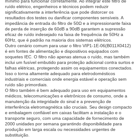
mínimo para funcionar corretamente. Ao integrar este filtro de
ruído elétrico, engenheiros e técnicos podem reduzir
significativamente a interferência que pode distorcer os
resultados dos testes ou danificar componentes sensíveis. A
impedância de entrada do filtro de 50Ω e a impressionante faixa
de perda de inserção de 60dB a 90dB garantem a supressão
eficaz de ruído indesejado na faixa de frequência de 50Hz a
60Hz, que é padrão na maioria dos sistemas elétricos.
Outro cenário comum para usar o filtro VIP1-1E-06(B011X0412)
é em fontes de alimentação e dispositivos equipados com
soquetes IEC. O filtro não apenas atenua o ruído, mas também
inclui um fusível embutido para proteção adicional contra surtos e
falhas elétricas, protegendo assim os equipamentos conectados.
Isso o torna altamente adequado para eletrodomésticos
industriais e comerciais onde energia estável e operação sem
ruído são primordiais.
O filtro também é bem adequado para uso em equipamentos
médicos, telecomunicações e eletrônicos de consumo, onde a
manutenção da integridade do sinal e a prevenção de
interferência eletromagnética são cruciais. Seu design compacto
e embalagem confiável em caixas facilitam a instalação e o
transporte seguro, com uma capacidade de fornecimento de
2000 unidades por semana garantindo disponibilidade para
produção em larga escala ou necessidades urgentes de
substituição.