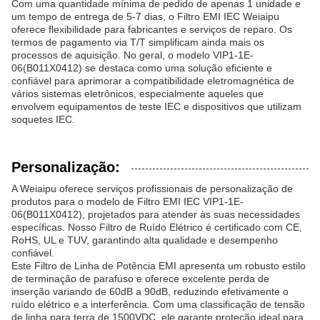
Com uma quantidade mínima de pedido de apenas 1 unidade e
um tempo de entrega de 5-7 dias, o Filtro EMI IEC Weiaipu
oferece flexibilidade para fabricantes e serviços de reparo. Os
termos de pagamento via T/T simplificam ainda mais os
processos de aquisição. No geral, o modelo VIP1-1E-
06(B011X0412) se destaca como uma solução eficiente e
confiável para aprimorar a compatibilidade eletromagnética de
vários sistemas eletrônicos, especialmente aqueles que
envolvem equipamentos de teste IEC e dispositivos que utilizam
soquetes IEC.
Personalização:
A Weiaipu oferece serviços profissionais de personalização de
produtos para o modelo de Filtro EMI IEC VIP1-1E-
06(B011X0412), projetados para atender às suas necessidades
específicas. Nosso Filtro de Ruído Elétrico é certificado com CE,
RoHS, UL e TUV, garantindo alta qualidade e desempenho
confiável.
Este Filtro de Linha de Potência EMI apresenta um robusto estilo
de terminação de parafuso e oferece excelente perda de
inserção variando de 60dB a 90dB, reduzindo efetivamente o
ruído elétrico e a interferência. Com uma classificação de tensão
de linha para terra de 1500VDC, ele garante proteção ideal para