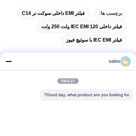
برچسب ها:
فیلتر EMI داخلی سوکت نر C14
فیلتر داخلی IEC EMI 120 ولت 250 ولت
فیلتر IEC EMI با سوئیچ فیوز
sales
تماس سریع
6:27 PM
آدرس
Good day, what product are you looking for?
اتاق 1301، بلوک B، میدان جدید رانگچائو، پارک صنعتی فناوری
پیشرفته گوانلان، منطقه لانگ‌هوا، شنژن، چین
تلفن
86-0755-29170376