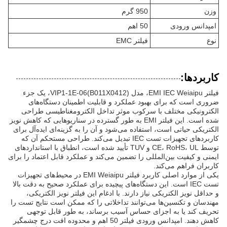
وزن
950 گرم
امپدانس ورودی
50 اهم
نوع
فیلتر EMC
کاربردها:
فیلتر EMI IEC Weiaipu، مدل VIP1-1E-06(B011X0412)، یک جزء
ضروری است که برای بهبود عملکرد و قابلیت اطمینان دستگاه‌های
الکترونیکی مختلف با سرکوب موثر تداخل الکترومغناطیسی طراحی
شده است. این فیلتر EMI به طور گسترده در سناریوهایی که کاهش نویز
الکتریکی حیاتی است، استفاده می‌شود و آن را به گزینه‌ای ایده‌آل برای
کاربردهای تجهیزات تست IEC تبدیل می‌کند. طراحی مستحکم آن که
توسط CE، RoHS، UL و TUV تأیید شده است، انطباق با استانداردهای
ایمنی و کیفیت بین‌المللی را تضمین می‌کند و عملکرد قابل اعتماد را برای
کاربران فراهم می‌کند.
یکی از موارد اصلی کاربرد فیلتر EMI Weiaipu در محیط‌های تجهیزات
تست IEC است. این دستگاه‌های پیچیده برای عملکرد صحیح به دقت بالا
و حداقل نویز الکتریکی نیاز دارند. با ادغام این فیلتر نویز الکتریکی،
مهندسان و تکنسین‌ها می‌توانند تداخلاتی را که ممکن است نتایج تست را
تحریف کند یا به اجزای حساس آسیب برساند، به طور قابل توجهی
کاهش دهند. امپدانس ورودی فیلتر 50 اهم و محدوده افت درج چشمگیر