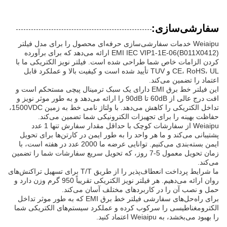
سفارشی‌سازی:
Weiaipu خدمات سفارشی‌سازی حرفه‌ای محصول را برای مدل فیلتر
EMI IEC VIP1-1E-06(B011X0412) ارائه می‌دهد که برای برآورده
کردن الزامات خاص شما طراحی شده است. فیلتر نویز الکتریکی ما با
CE، RoHS، UL و TUV تأیید شده است و کیفیت بالا و عملکرد قابل
اعتماد را تضمین می‌کند.
این فیلتر خط برق EMI دارای یک سبک ترمینال پیچی مستحکم است و
افت درج عالی از 60dB تا 90dB را ارائه می‌دهد و به طور موثر نویز و
تداخل الکتریکی را کاهش می‌دهد. با ولتاژ نامی خط به زمین 1500VDC،
حفاظت بهینه را برای تجهیزات الکترونیکی شما تضمین می‌کند.
Weiaipu از سفارشات کوچک با حداقل مقدار سفارش تنها 1 عدد
پشتیبانی می‌کند و ما هر واحد را به طور ایمن در کارتن‌ها برای تحویل
ایمن بسته‌بندی می‌کنیم. توانایی عرضه ما 2000 عدد در هفته است، با
زمان تحویل معمول 5-7 روز، که تحویل سریع سفارشات شما را تضمین
می‌کند.
ما شرایط پرداخت انعطاف‌پذیر را از طریق T/T برای تسهیل تراکنش‌های
روان ارائه می‌دهیم. هر فیلتر نویز الکتریکی تقریباً 950 گرم وزن دارد و
حمل و نصب آن را در کاربردهای مختلف آسان می‌کند.
برای راه‌حل‌های سفارشی فیلتر خط برق EMI که به طور موثر تداخل
الکترومغناطیسی را سرکوب کرده و عملکرد سیستم‌های الکتریکی شما
را بهبود می‌بخشد، به Weiaipu اعتماد کنید.