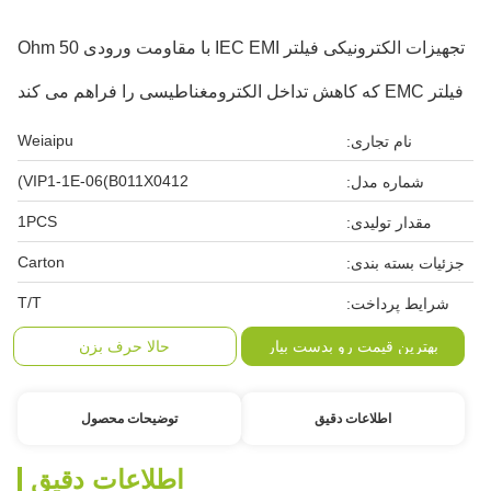
تجهیزات الکترونیکی فیلتر IEC EMI با مقاومت ورودی 50 Ohm
فیلتر EMC که کاهش تداخل الکترومغناطیسی را فراهم می کند
Weiaipu
نام تجاری:
VIP1-1E-06(B011X0412)
شماره مدل:
1PCS
مقدار تولیدی:
Carton
جزئیات بسته بندی:
T/T
شرایط پرداخت:
بهترین قیمت رو بدست بیار
حالا حرف بزن
اطلاعات دقیق
توضیحات محصول
اطلاعات دقیق