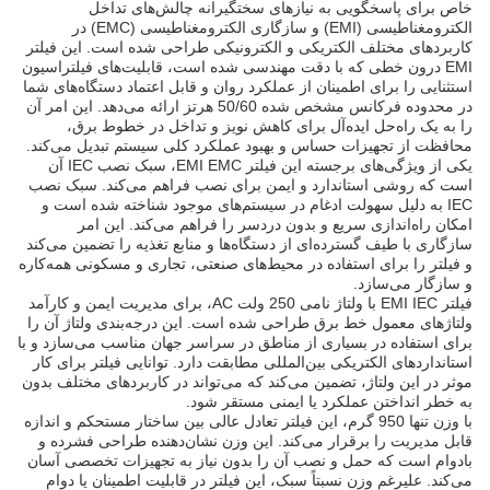
خاص برای پاسخگویی به نیازهای سختگیرانه چالش‌های تداخل
الکترومغناطیسی (EMI) و سازگاری الکترومغناطیسی (EMC) در
کاربردهای مختلف الکتریکی و الکترونیکی طراحی شده است. این فیلتر
EMI درون خطی که با دقت مهندسی شده است، قابلیت‌های فیلتراسیون
استثنایی را برای اطمینان از عملکرد روان و قابل اعتماد دستگاه‌های شما
در محدوده فرکانس مشخص شده 50/60 هرتز ارائه می‌دهد. این امر آن
را به یک راه‌حل ایده‌آل برای کاهش نویز و تداخل در خطوط برق،
محافظت از تجهیزات حساس و بهبود عملکرد کلی سیستم تبدیل می‌کند.
یکی از ویژگی‌های برجسته این فیلتر EMI EMC، سبک نصب IEC آن
است که روشی استاندارد و ایمن برای نصب فراهم می‌کند. سبک نصب
IEC به دلیل سهولت ادغام در سیستم‌های موجود شناخته شده است و
امکان راه‌اندازی سریع و بدون دردسر را فراهم می‌کند. این امر
سازگاری با طیف گسترده‌ای از دستگاه‌ها و منابع تغذیه را تضمین می‌کند
و فیلتر را برای استفاده در محیط‌های صنعتی، تجاری و مسکونی همه‌کاره
و سازگار می‌سازد.
فیلتر EMI IEC با ولتاژ نامی 250 ولت AC، برای مدیریت ایمن و کارآمد
ولتاژهای معمول خط برق طراحی شده است. این درجه‌بندی ولتاژ آن را
برای استفاده در بسیاری از مناطق در سراسر جهان مناسب می‌سازد و با
استانداردهای الکتریکی بین‌المللی مطابقت دارد. توانایی فیلتر برای کار
موثر در این ولتاژ، تضمین می‌کند که می‌تواند در کاربردهای مختلف بدون
به خطر انداختن عملکرد یا ایمنی مستقر شود.
با وزن تنها 950 گرم، این فیلتر تعادل عالی بین ساختار مستحکم و اندازه
قابل مدیریت را برقرار می‌کند. این وزن نشان‌دهنده طراحی فشرده و
بادوام است که حمل و نصب آن را بدون نیاز به تجهیزات تخصصی آسان
می‌کند. علیرغم وزن نسبتاً سبک، این فیلتر در قابلیت اطمینان یا دوام