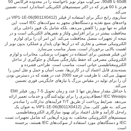
60dB تا 90dB، سرکوب موثر نویز ناخواسته را در محدوده فرکانس 50
هرتز تا 60 هرتز که در اکثر سیستم‌های الکتریکی استاندارد است، تضمین
می‌کند.
سناریوی رایج دیگر برای استفاده از فیلتر VIP1-1E-06(B011X0412) در
واحدهای منبع تغذیه و دستگاه‌های مجهز به سوکت‌های IEC است. این
فیلتر نه تنها نویز را کاهش می‌دهد، بلکه شامل یک فیوز داخلی برای
محافظت بیشتر در برابر افزایش ولتاژ و نقص‌های الکتریکی است و در
نتیجه از تجهیزات متصل محافظت می‌کند. این امر آن را برای لوازم
الکترونیکی صنعتی و تجاری که در آن‌ها توان پایدار و عملکرد بدون نویز از
اهمیت بالایی برخوردار است، بسیار مناسب می‌سازد.
این فیلتر همچنین برای استفاده در تجهیزات پزشکی، مخابرات و لوازم
الکترونیکی مصرفی که حفظ یکپارچگی سیگنال و جلوگیری از تداخل
الکترومغناطیسی حیاتی است، مناسب است. طراحی فشرده و
بسته‌بندی قابل اعتماد آن در کارتن‌ها، نصب آسان و حمل و نقل ایمن را
تسهیل می‌کند، با ظرفیت عرضه 2000 عدد در هفته که در دسترس بودن
آن را برای تولید در مقیاس بزرگ یا نیازهای جایگزینی فوری تضمین
می‌کند.
با حداقل مقدار سفارش تنها 1 عدد و زمان تحویل 5-7 روز، فیلتر EMI
IEC Weiaipu انعطاف‌پذیری را برای تولیدکنندگان و خدمات تعمیر ارائه
می‌دهد. شرایط پرداخت از طریق T/T فرآیندهای تدارکات را ساده‌تر
می‌کند. به طور کلی، مدل VIP1-1E-06(B011X0412) به عنوان یک
راه‌حل کارآمد و قابل اعتماد برای بهبود سازگاری الکترومغناطیسی
سیستم‌های الکترونیکی مختلف، به ویژه آن‌هایی که شامل تجهیزات تست
IEC و دستگاه‌های مورد استفاده از سوکت‌های IEC هستند، برجسته
است.