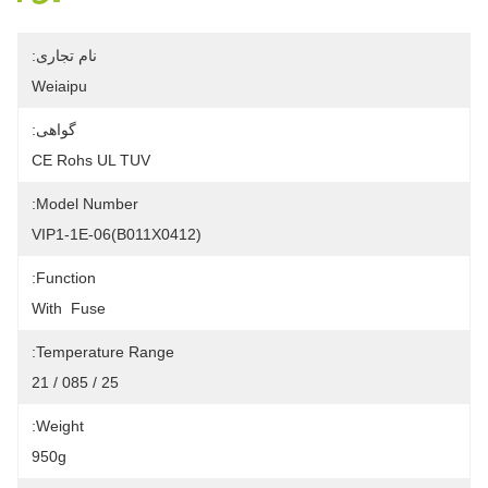
نام تجاری:
Weiaipu
گواهی:
CE Rohs UL TUV
Model Number:
VIP1-1E-06(B011X0412)
Function:
With  Fuse
Temperature Range:
25 / 085 / 21
Weight:
950g