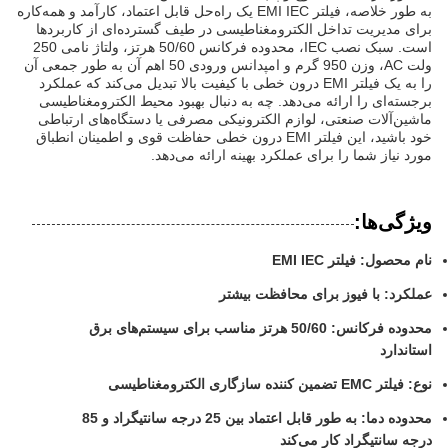
به طور خلاصه، فیلتر EMI IEC یک راه‌حل قابل اعتماد، کارآمد و همه‌کاره
برای مدیریت تداخل الکترومغناطیسی در طیف گسترده‌ای از کاربردها
است. سبک نصب IEC، محدوده فرکانس 50/60 هرتز، ولتاژ نامی 250
ولت AC، وزن 950 گرم و امپدانس ورودی 50 اهم آن به طور جمعی آن
را به یک فیلتر EMI درون خطی با کیفیت بالا تبدیل می‌کند که عملکرد
برجسته‌ای را ارائه می‌دهد. چه به دنبال بهبود محیط الکترومغناطیسی
ماشین‌آلات صنعتی، لوازم الکترونیکی مصرفی یا دستگاه‌های ارتباطی
خود باشید، این فیلتر EMI درون خطی حفاظت قوی و اطمینان انطباق
مورد نیاز شما را برای عملکرد بهینه ارائه می‌دهد.
ویژگی‌ها:
نام محصول: فیلتر EMI IEC
عملکرد: با فیوز برای محافظت بیشتر
محدوده فرکانس: 50/60 هرتز مناسب برای سیستم‌های برق
استاندارد
نوع: فیلتر EMC تضمین کننده سازگاری الکترومغناطیسی
محدوده دما: به طور قابل اعتماد بین 25 درجه سانتیگراد و 85
درجه سانتیگراد کار می‌کند