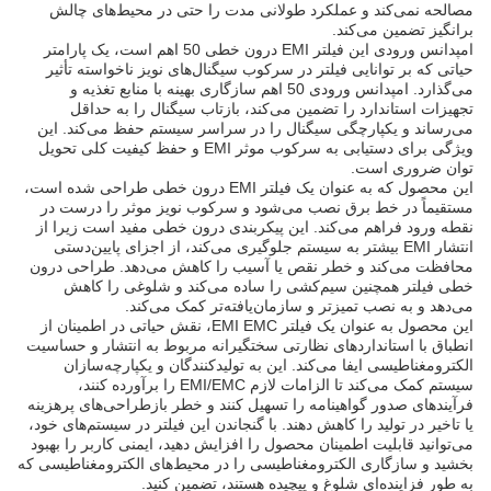
مصالحه نمی‌کند و عملکرد طولانی مدت را حتی در محیط‌های چالش
برانگیز تضمین می‌کند.
امپدانس ورودی این فیلتر EMI درون خطی 50 اهم است، یک پارامتر
حیاتی که بر توانایی فیلتر در سرکوب سیگنال‌های نویز ناخواسته تأثیر
می‌گذارد. امپدانس ورودی 50 اهم سازگاری بهینه با منابع تغذیه و
تجهیزات استاندارد را تضمین می‌کند، بازتاب سیگنال را به حداقل
می‌رساند و یکپارچگی سیگنال را در سراسر سیستم حفظ می‌کند. این
ویژگی برای دستیابی به سرکوب موثر EMI و حفظ کیفیت کلی تحویل
توان ضروری است.
این محصول که به عنوان یک فیلتر EMI درون خطی طراحی شده است،
مستقیماً در خط برق نصب می‌شود و سرکوب نویز موثر را درست در
نقطه ورود فراهم می‌کند. این پیکربندی درون خطی مفید است زیرا از
انتشار EMI بیشتر به سیستم جلوگیری می‌کند، از اجزای پایین‌دستی
محافظت می‌کند و خطر نقص یا آسیب را کاهش می‌دهد. طراحی درون
خطی فیلتر همچنین سیم‌کشی را ساده می‌کند و شلوغی را کاهش
می‌دهد و به نصب تمیزتر و سازمان‌یافته‌تر کمک می‌کند.
این محصول به عنوان یک فیلتر EMI EMC، نقش حیاتی در اطمینان از
انطباق با استانداردهای نظارتی سختگیرانه مربوط به انتشار و حساسیت
الکترومغناطیسی ایفا می‌کند. این به تولیدکنندگان و یکپارچه‌سازان
سیستم کمک می‌کند تا الزامات لازم EMI/EMC را برآورده کنند،
فرآیندهای صدور گواهینامه را تسهیل کنند و خطر بازطراحی‌های پرهزینه
یا تاخیر در تولید را کاهش دهند. با گنجاندن این فیلتر در سیستم‌های خود،
می‌توانید قابلیت اطمینان محصول را افزایش دهید، ایمنی کاربر را بهبود
بخشید و سازگاری الکترومغناطیسی را در محیط‌های الکترومغناطیسی که
به طور فزاینده‌ای شلوغ و پیچیده هستند، تضمین کنید.