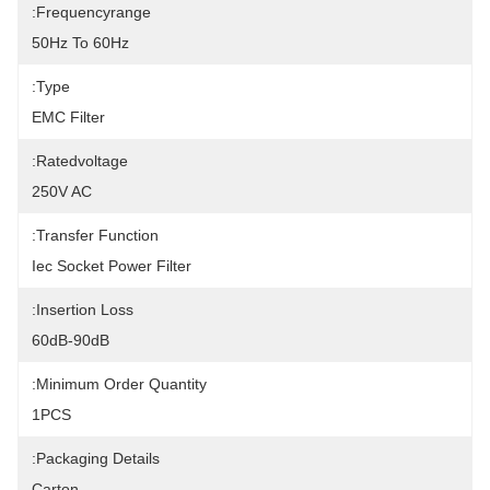
Frequencyrange:
50Hz To 60Hz
Type:
EMC Filter
Ratedvoltage:
250V AC
Transfer Function:
Iec Socket Power Filter
Insertion Loss:
60dB-90dB
Minimum Order Quantity:
1PCS
Packaging Details:
Carton