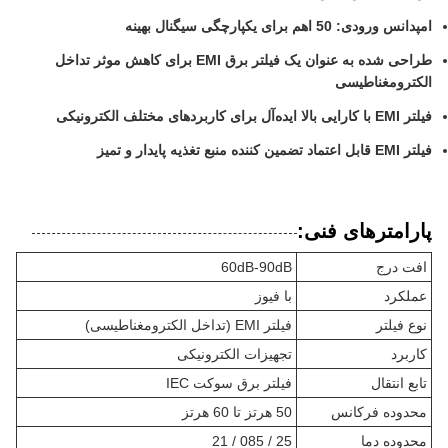
امپدانس ورودی: 50 اهم برای یکپارچگی سیگنال بهینه
طراحی شده به عنوان یک فیلتر برق EMI برای کاهش موثر تداخل
الکترومغناطیسی
فیلتر EMI با کارایی بالا ایده‌آل برای کاربردهای مختلف الکترونیکی
فیلتر EMI قابل اعتماد تضمین کننده منبع تغذیه پایدار و تمیز
پارامترهای فنی:
افت درج
60dB-90dB
عملکرد
با فیوز
نوع فیلتر
فیلتر EMI (تداخل الکترومغناطیسی)
کاربرد
تجهیزات الکترونیکی
تابع انتقال
فیلتر برق سوکت IEC
محدوده فرکانس
50 هرتز تا 60 هرتز
محدوده دما
25 / 085 / 21