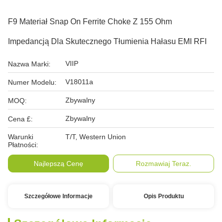
F9 Materiał Snap On Ferrite Choke Z 155 Ohm
Impedancją Dla Skutecznego Tłumienia Hałasu EMI RFI
VIIP
Nazwa Marki:
V18011a
Numer Modelu:
Zbywalny
MOQ:
Zbywalny
Cena £:
Warunki
T/T, Western Union
Płatności:
Najlepszą Cenę
Rozmawiaj Teraz.
Szczegółowe Informacje
Opis Produktu