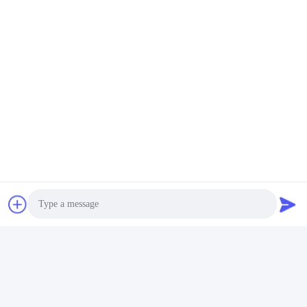
Znaków:
Zatrzaskowy Dławik Ferrytowy 15 Mm
Magnes Przemysłowy Na Rdzeniu Ferrytowym
Dławiki Z Rdzeniem Ferrytowym Rf RoHS REACH
Szybki kontakt
Photo