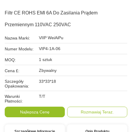
Filtr CE ROHS EMI 6A Do Zasilania Prądem
Przemiennym 110VAC 250VAC
VIIP WeiAiPu
Nazwa Marki:
VIP4-1A-06
Numer Modelu:
1 sztuk
MOQ:
Zbywalny
Cena £:
Szczegóły
33*33*18
Opakowania:
Warunki
T/T
Płatności:
Najlepszą Cenę
Rozmawiaj Teraz.
Szczegółowe Informacje
Opis Produktu