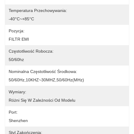
Temperatura Przechowywania:
-40°C~+85°C
Pozycja:
FILTR EMI
Częstotliwość Robocza:
50/60hz
Nominalna Częstotliwość Środkowa:
50/60Hz,10KHZ~30MHZ,50/60Hz(MHz)
Wymiary:
Różni Się W Zależności Od Modelu
Port:
Shenzhen
Styl Zakończenia: