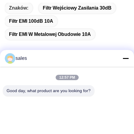
Znaków:
Filtr Wejściowy Zasilania 30dB
Filtr EMI 100dB 10A
Filtr EMI W Metalowej Obudowie 10A
sales
Szybki kontakt
12:57 PM
Adres
Good day, what product are you looking for?
Pokój 1301, Blok B, Rongchao New Times Plaza, Park
Przemysłowy High-Tech Guanlan, Dzielnica Longhua,
Shenzhen, Chiny
Tel.
86-0755-29170376