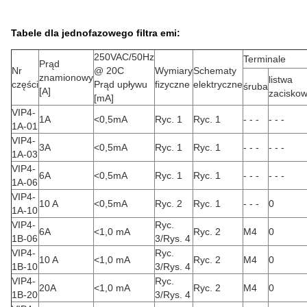
Tabele dla jednofazowego filtra emi:
250VAC/50Hz
Terminale
Prąd
Nr
@ 20C
Wymiary
Schematy
znamionowy
listwa
części
Prąd upływu
fizyczne
elektryczne
śruba
[A]
zacisko
[mA]
VIP4-
1A
<0,5mA
Ryc. 1
Ryc. 1
- - -
- - -
1A-01
VIP4-
3A
<0,5mA
Ryc. 1
Ryc. 1
- - -
- - -
1A-03
VIP4-
6A
<0,5mA
Ryc. 1
Ryc. 1
- - -
- - -
1A-06
VIP4-
10 A
<0,5mA
Ryc. 2
Ryc. 1
- - -
0
1A-10
VIP4-
Ryc.
6A
<1,0 mA
Ryc. 2
M4
0
1B-06
3/Rys. 4
VIP4-
Ryc.
10 A
<1,0 mA
Ryc. 2
M4
0
1B-10
3/Rys. 4
VIP4-
Ryc.
20A
<1,0 mA
Ryc. 2
M4
0
1B-20
3/Rys. 4