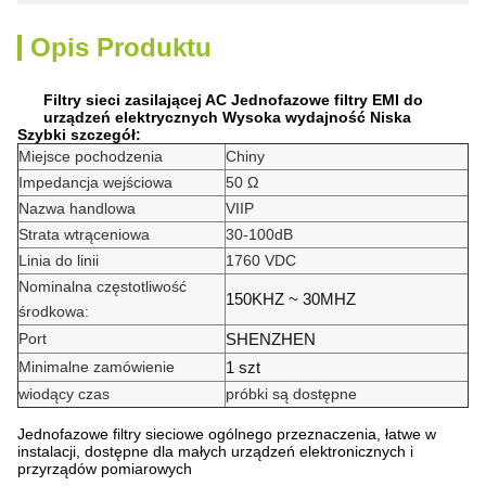
Opis Produktu
Filtry sieci zasilającej AC Jednofazowe filtry EMI do
urządzeń elektrycznych Wysoka wydajność Niska
Szybki szczegół:
Miejsce pochodzenia
Chiny
Impedancja wejściowa
50 Ω
Nazwa handlowa
VIIP
Strata wtrąceniowa
30-100dB
Linia do linii
1760 VDC
Nominalna częstotliwość
150KHZ ~ 30MHZ
środkowa:
Port
SHENZHEN
Minimalne zamówienie
1 szt
wiodący czas
próbki są dostępne
Jednofazowe filtry sieciowe ogólnego przeznaczenia, łatwe w
instalacji, dostępne dla małych urządzeń elektronicznych i
przyrządów pomiarowych