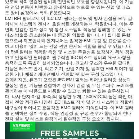
있도록 하여 연결된 장비의 전반적인 보호를 향상시킵니다. 이 기능
은 전압 변동이 빈번하고 잠재적으로 해로울 수 있는 산업 및 테스
트 장비 설정에서 특히 유용합니다.
EMI RFI 필터로서 이 IEC EMI 필터는 전도 및 방사 간섭을 모두 감
쇠시켜 시스템의 전자기 호환성을 개선하는 데 탁월합니다. 이는 주
변의 민감한 전자 장치 및 통신 시스템의 작동을 방해할 수 있는 노
이즈 방출을 최소화하는 데 중요한 역할을 합니다. 이 필터를 통합
함으로써 제조업체와 엔지니어는 엄격한 EMI 규정 및 표준을 준수
하고 비용이 많이 드는 간섭 관련 문제의 위험을 줄일 수 있습니다.
이 EMI 필터는 정확한 측정 및 시스템 무결성을 보장하기 위해 정밀
하고 안정적인 필터링이 필수적인 IEC 테스트 장비의 요구 사항을
충족하도록 특별히 설계되었습니다. 견고한 구조와 우수한 필터링
기능은 테스트 벤치, 의료 기기, 산업 기계 및 엄격한 EMI 제어가 필
요한 기타 애플리케이션에서 신뢰할 수 있는 구성 요소입니다.
요약하자면, 퓨즈가 포함된 IEC EMI 필터는 뛰어난 필터링 성능과
향상된 안전 기능을 결합하여 전자기 간섭 및 무선 주파수 노이즈를
관리하는 데 다용도로 사용할 수 있고 신뢰할 수 있는 솔루션입니
다. 나사 단자 마감, 950g의 상당한 무게, 1500VDC의 높은 라인 대
접지 전압 정격은 다양한 IEC 테스트 장비 및 전자 시스템에 적합한
내구성이 뛰어나고 효율적인 EMC 필터에 기여합니다. 이 EMI 필터
를 선택하면 장치 수명, 작동 안정성 및 규정 준수가 향상되어 현대
전자 설계 및 테스트 환경에서 필수적인 구성 요소가 됩니다.