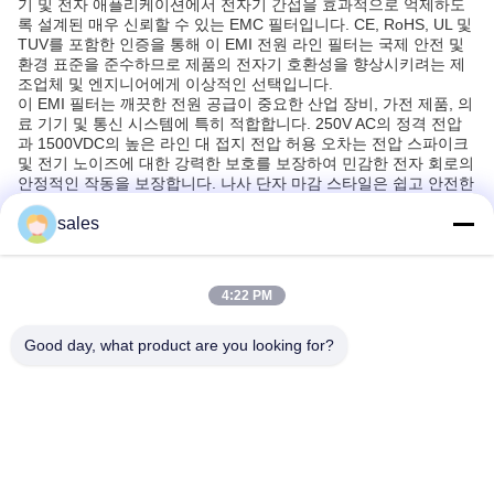
기 및 전자 애플리케이션에서 전자기 간섭을 효과적으로 억제하도
록 설계된 매우 신뢰할 수 있는 EMC 필터입니다. CE, RoHS, UL 및
TUV를 포함한 인증을 통해 이 EMI 전원 라인 필터는 국제 안전 및
환경 표준을 준수하므로 제품의 전자기 호환성을 향상시키려는 제
조업체 및 엔지니어에게 이상적인 선택입니다.
이 EMI 필터는 깨끗한 전원 공급이 중요한 산업 장비, 가전 제품, 의
료 기기 및 통신 시스템에 특히 적합합니다. 250V AC의 정격 전압
과 1500VDC의 높은 라인 대 접지 전압 허용 오차는 전압 스파이크
및 전기 노이즈에 대한 강력한 보호를 보장하여 민감한 전자 회로의
안정적인 작동을 보장합니다. 나사 단자 마감 스타일은 쉽고 안전한
설치를 용이하게 하며, 이는 생산 환경에서 신속한 배포에 필수적입
sales
니다.
컴팩트한 디자인과 효과적인 필터링 기능 덕분에 Weiaipu VIP1-1E-
06(B011X0412) EMI RFI 필터는 전자기 간섭이 시스템 성능을 저
하시키거나 오작동을 일으킬 수 있는 시나리오에서 널리 사용됩니
4:22 PM
다. 여기에는 전원 공급 장치, 제어판, 오디오 및 비디오 장비, 컴퓨
터 주변 장치가 포함됩니다. 필터의 간섭 최소화 능력은 의료 시설
및 실험실과 같이 엄격한 전자기 방출 요구 사항이 있는 환경에도
Good day, what product are you looking for?
유익합니다.
최소 주문 수량이 1개에 불과하고 포장 세부 정보가 카톤을 통한 안
전한 배송을 보장하므로 고객은 유연한 구매 옵션을 이용할 수 있습
니다. 주당 2000PCS의 공급 능력과 5-7일의 배송 시간은 이 EMI 필
터를 소규모 프로젝트와 대규모 생산 모두에 편리하고 효율적인 선
택으로 만듭니다. T/T를 통한 결제 조건은 조달 프로세스를 더욱 단
순화합니다.