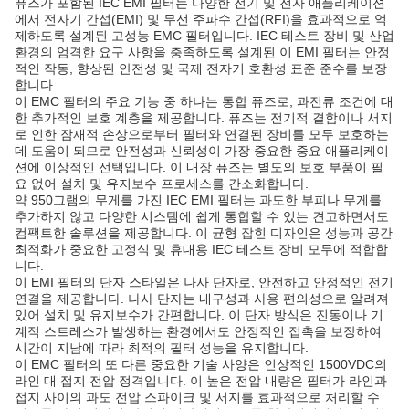
퓨즈가 포함된 IEC EMI 필터는 다양한 전기 및 전자 애플리케이션
에서 전자기 간섭(EMI) 및 무선 주파수 간섭(RFI)을 효과적으로 억
제하도록 설계된 고성능 EMC 필터입니다. IEC 테스트 장비 및 산업
환경의 엄격한 요구 사항을 충족하도록 설계된 이 EMI 필터는 안정
적인 작동, 향상된 안전성 및 국제 전자기 호환성 표준 준수를 보장
합니다.
이 EMC 필터의 주요 기능 중 하나는 통합 퓨즈로, 과전류 조건에 대
한 추가적인 보호 계층을 제공합니다. 퓨즈는 전기적 결함이나 서지
로 인한 잠재적 손상으로부터 필터와 연결된 장비를 모두 보호하는
데 도움이 되므로 안전성과 신뢰성이 가장 중요한 중요 애플리케이
션에 이상적인 선택입니다. 이 내장 퓨즈는 별도의 보호 부품이 필
요 없어 설치 및 유지보수 프로세스를 간소화합니다.
약 950그램의 무게를 가진 IEC EMI 필터는 과도한 부피나 무게를
추가하지 않고 다양한 시스템에 쉽게 통합할 수 있는 견고하면서도
컴팩트한 솔루션을 제공합니다. 이 균형 잡힌 디자인은 성능과 공간
최적화가 중요한 고정식 및 휴대용 IEC 테스트 장비 모두에 적합합
니다.
이 EMI 필터의 단자 스타일은 나사 단자로, 안전하고 안정적인 전기
연결을 제공합니다. 나사 단자는 내구성과 사용 편의성으로 알려져
있어 설치 및 유지보수가 간편합니다. 이 단자 방식은 진동이나 기
계적 스트레스가 발생하는 환경에서도 안정적인 접촉을 보장하여
시간이 지남에 따라 최적의 필터 성능을 유지합니다.
이 EMC 필터의 또 다른 중요한 기술 사양은 인상적인 1500VDC의
라인 대 접지 전압 정격입니다. 이 높은 전압 내량은 필터가 라인과
접지 사이의 과도 전압 스파이크 및 서지를 효과적으로 처리할 수