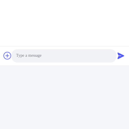
요약하자면, Weiaipu VIP1-1E-06(B011X0412) IEC EMI 전원 라인
필터는 광범위한 애플리케이션에서 전자기 간섭을 완화하는 데 필
수적인 구성 요소입니다. 산업용 또는 소비자용 전자 제품의 EMI
RFI 필터의 일부로 사용되든, 이 EMI 필터는 우수한 성능, 규정 준
수 및 쉬운 통합을 제공하여 장치가 전기적으로 노이즈가 많은 환경
에서 안정적으로 작동하도록 보장합니다.
Photo
Video Call
Audio Call