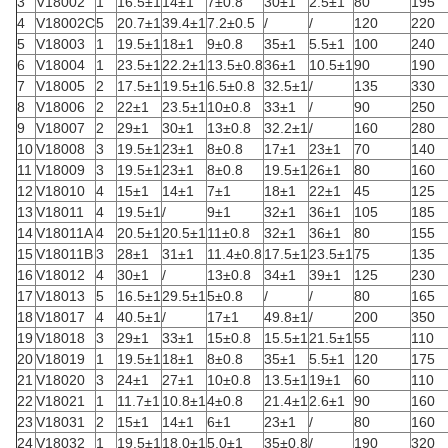
3
V18002
1
16.5±1
14±1
7±0.8
30±1
2.5±1
80
195
4
V18002C
5
20.7±1
39.4±1
7.2±0.5
/
/
120
220
5
V18003
1
19.5±1
18±1
9±0.8
35±1
5.5±1
100
240
6
V18004
1
23.5±1
22.2±1
13.5±0.8
36±1
10.5±1
90
190
7
V18005
2
17.5±1
19.5±1
6.5±0.8
32.5±1
/
135
330
8
V18006
2
22±1
23.5±1
10±0.8
33±1
/
90
250
9
V18007
2
29±1
30±1
13±0.8
32.2±1
/
160
280
10
V18008
3
19.5±1
23±1
8±0.8
17±1
23±1
70
140
11
V18009
3
19.5±1
23±1
8±0.8
19.5±1
26±1
80
160
12
V18010
4
15±1
14±1
7±1
18±1
22±1
45
125
13
V18011
4
19.5±1
/
9±1
32±1
36±1
105
185
14
V18011A
4
20.5±1
20.5±1
11±0.8
32±1
36±1
80
155
15
V18011B
3
28±1
31±1
11.4±0.8
17.5±1
23.5±1
75
135
16
V18012
4
30±1
/
13±0.8
34±1
39±1
125
230
17
V18013
5
16.5±1
29.5±1
5±0.8
/
/
80
165
18
V18017
4
40.5±1
/
17±1
49.8±1
/
200
350
19
V18018
3
29±1
33±1
15±0.8
15.5±1
21.5±1
55
110
20
V18019
1
19.5±1
18±1
8±0.8
35±1
5.5±1
120
175
21
V18020
3
24±1
27±1
10±0.8
13.5±1
19±1
60
110
22
V18021
1
11.7±1
10.8±1
4±0.8
21.4±1
2.6±1
90
160
23
V18031
2
15±1
14±1
6±1
23±1
/
80
160
24
V18032
1
19.5±1
18.0±1
5.0±1
35±0.8
/
190
320