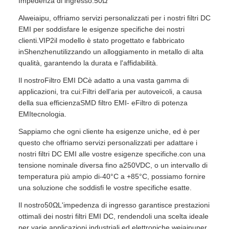
Impedenza di ingresso:
50Ω
Al
weiaipu
, offriamo servizi personalizzati per i nostri filtri DC
EMI per soddisfare le esigenze specifiche dei nostri
clienti.
VIP2
il modello è stato progettato e fabbricato
in
Shenzhen
utilizzando un alloggiamento in metallo di alta
qualità, garantendo la durata e l'affidabilità.
Il nostro
Filtro EMI DC
è adatto a una vasta gamma di
applicazioni, tra cui:
Filtri dell'aria per autoveicoli
, a causa
della sua efficienza
SMD filtro EMI
- e
Filtro di potenza
EMI
tecnologia.
Sappiamo che ogni cliente ha esigenze uniche, ed è per
questo che offriamo servizi personalizzati per adattare i
nostri filtri DC EMI alle vostre esigenze specifiche.con una
tensione nominale diversa fino a
250VDC
, o un intervallo di
temperatura più ampio di
-40°C a +85°C
, possiamo fornire
una soluzione che soddisfi le vostre specifiche esatte.
Il nostro
50Ω
L'impedenza di ingresso garantisce prestazioni
ottimali dei nostri filtri EMI DC, rendendoli una scelta ideale
per varie applicazioni industriali ed elettroniche.
weiaipu
per