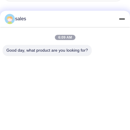
sales
Contatto rapido
6:09 AM
Indirizzo
Good day, what product are you looking for?
Stanza 1301, Blocco B, Rongchao New Times Plaza, Parco
Industriale High-Tech di Guanlan, Distretto di Longhua,
Shenzhen. Cina
Telefono
86-0755-29170376
E-mail
vip6@szviip.com