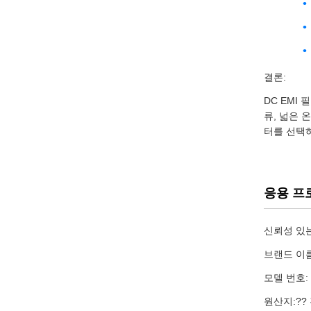
결론:
DC EMI
류, 넓은 
터를 선택
응용 프
신뢰성 있는
브랜드 이
모델 번호: 
원산지:??