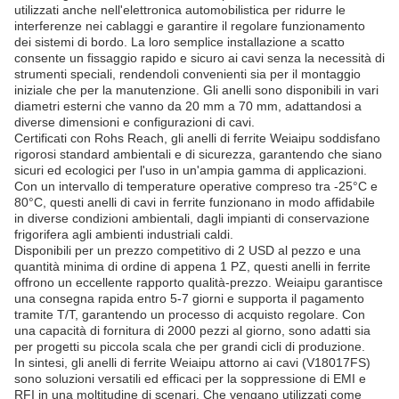
utilizzati anche nell'elettronica automobilistica per ridurre le
interferenze nei cablaggi e garantire il regolare funzionamento
dei sistemi di bordo. La loro semplice installazione a scatto
consente un fissaggio rapido e sicuro ai cavi senza la necessità di
strumenti speciali, rendendoli convenienti sia per il montaggio
iniziale che per la manutenzione. Gli anelli sono disponibili in vari
diametri esterni che vanno da 20 mm a 70 mm, adattandosi a
diverse dimensioni e configurazioni di cavi.
Certificati con Rohs Reach, gli anelli di ferrite Weiaipu soddisfano
rigorosi standard ambientali e di sicurezza, garantendo che siano
sicuri ed ecologici per l'uso in un'ampia gamma di applicazioni.
Con un intervallo di temperature operative compreso tra -25°C e
80°C, questi anelli di cavi in ​​ferrite funzionano in modo affidabile
in diverse condizioni ambientali, dagli impianti di conservazione
frigorifera agli ambienti industriali caldi.
Disponibili per un prezzo competitivo di 2 USD al pezzo e una
quantità minima di ordine di appena 1 PZ, questi anelli in ferrite
offrono un eccellente rapporto qualità-prezzo. Weiaipu garantisce
una consegna rapida entro 5-7 giorni e supporta il pagamento
tramite T/T, garantendo un processo di acquisto regolare. Con
una capacità di fornitura di 2000 pezzi al giorno, sono adatti sia
per progetti su piccola scala che per grandi cicli di produzione.
In sintesi, gli anelli di ferrite Weiaipu attorno ai cavi (V18017FS)
sono soluzioni versatili ed efficaci per la soppressione di EMI e
RFI in una moltitudine di scenari. Che vengano utilizzati come