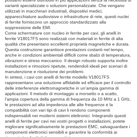
possano essere distribuiti in più applicazioni senza la necessità di
varianti specializzate o soluzioni personalizzate. Che vengano
utilizzati in macchinari industriali, dispositivi medici,
apparecchiature audiovisive o infrastrutture di rete, questi nuclei
di ferrite forniscono un approccio standardizzato alla
soppressione delle EMI.
Come schermature con nucleo in ferrite per cavi, gli anelli in
ferrite V18017FS sono realizzati con materiali in ferrite di alta
qualità che presentano eccellenti proprietà magnetiche e durata.
Questa costruzione garantisce prestazioni costanti nel tempo,
anche in condizioni ambientali difficili come sbalzi di temperatura,
vibrazioni e stress meccanico. Il design robusto supporta inoltre
installazioni e rimozioni ripetute, rendendoli ideali per scenari di
manutenzione e risoluzione dei problemi.
In sintesi, i cavi con anelli di ferrite modello V18017FS
rappresentano una soluzione affidabile ed efficace per il controllo
delle interferenze elettromagnetiche in un'ampia gamma di
applicazioni. Il metodo di montaggio a morsetto o a scatto,
l'ampia copertura della gamma di frequenza da 10 MHz a 1 GHz,
le prestazioni ad alta impedenza alle alte frequenze e la
compatibilità con vari tipi di cavi li rendono componenti
indispensabili nei moderni sistemi elettronici. Integrando questi
anelli di ferrite per cavi nei vostri progetti o installazioni, potete
migliorare significativamente le prestazioni EMC, salvaguardare i
componenti elettronici sensibili e garantire la conformità ai