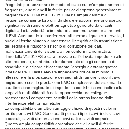
Progettati per funzionare in modo efficace su un'ampia gamma di
frequenze, questi anelli in ferrite per cavi coprono generalmente
frequenze da 10 MHz a 1 GHz. Questa ampia gamma di
frequenze consente loro di individuare e sopprimere uno spettro
significativo di rumore elettromagnetico generato da circuiti
digitali ad alta velocità, alimentatori a commutazione e altre fonti
di EMI. Attenuando le interferenze all'interno di questo intervallo, i
nuclei di ferrite aiutano a mantenere l'integrità della trasmissione
del segnale e riducono il rischio di corruzione dei dati,
malfunzionamenti del sistema o non conformità normativa.
Il modello V18017FS è caratterizzato dall'elevata impedenza alle
alte frequenze, un attributo fondamentale che gli consente di
assorbire e dissipare efficacemente l'energia elettromagnetica
indesiderata. Questa elevata impedenza riduce al minimo la
riflessione e la propagazione dei segnali di rumore lungo il cavo,
migliorando così le prestazioni EMC complessive del sistema. Le
caratteristiche migliorate di impedenza contribuiscono inoltre alla
longevità e all'affidabilità delle apparecchiature collegate
proteggendo i componenti sensibili dallo stress indotto dalle
interferenze elettromagnetiche.
La compatibilità è un altro vantaggio chiave di questi nuclei in
ferrite per cavi EMC. Sono adatti per vari tipi di cavi, inclusi cavi
coassiali, cavi di alimentazione, cavi dati e cavi di segnale.
Questa ampia compatibilità garantisce che gli anelli di ferrite