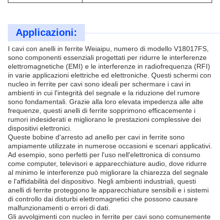
Applicazioni:
I cavi con anelli in ferrite Weiaipu, numero di modello V18017FS,
sono componenti essenziali progettati per ridurre le interferenze
elettromagnetiche (EMI) e le interferenze in radiofrequenza (RFI)
in varie applicazioni elettriche ed elettroniche. Questi schermi con
nucleo in ferrite per cavi sono ideali per schermare i cavi in ​​
ambienti in cui l'integrità del segnale e la riduzione del rumore
sono fondamentali. Grazie alla loro elevata impedenza alle alte
frequenze, questi anelli di ferrite sopprimono efficacemente i
rumori indesiderati e migliorano le prestazioni complessive dei
dispositivi elettronici.
Queste bobine d'arresto ad anello per cavi in ​​ferrite sono
ampiamente utilizzate in numerose occasioni e scenari applicativi.
Ad esempio, sono perfetti per l'uso nell'elettronica di consumo
come computer, televisori e apparecchiature audio, dove ridurre
al minimo le interferenze può migliorare la chiarezza del segnale
e l'affidabilità del dispositivo. Negli ambienti industriali, questi
anelli di ferrite proteggono le apparecchiature sensibili e i sistemi
di controllo dai disturbi elettromagnetici che possono causare
malfunzionamenti o errori di dati.
Gli avvolgimenti con nucleo in ferrite per cavi sono comunemente