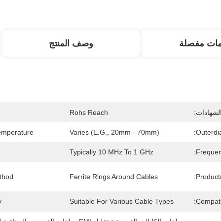
مات مفصلة
وصف المنتج
لشهادات:
Rohs Reach
emperature:
Varies (e.g., 20mm - 70mm)
Outerdi
Typically 10 MHz To 1 GHz
Frequen
hod:
Ferrite Rings Around Cables
Product
:
Suitable For Various Cable Types
Compatib