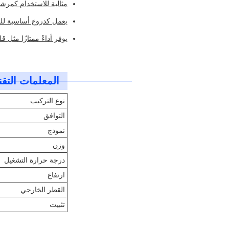
مثالية للاستخدام كمرش
يعمل كدروع أساسية للك
يوفر أداءً ممتازًا مثل قل
المعلمات التقن
نوع التركيب
التوافق
نموذج
وزن
درجة حرارة التشغيل
ارتفاع
القطر الخارجي
تثبيت