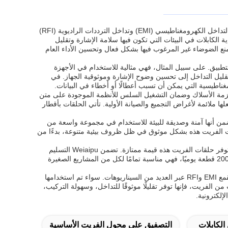
تعد حلقات Weiaipu Ferrite حول الكابلات، رقم الطراز V18017FS، مكونات أساسية مصممة لتقليل التداخل الكهرومغناطيسي (EMI) وتداخل الترددات الراديوية (RFI)
ة الكابلات في البيئات التي تكون فيها سلامة الإشارة وتقليل
 منع الضوضاء غير المرغوب فيها بشكل فعال وتحسين الأداء العام
طبيق. على سبيل المثال، فهي مثالية للاستخدام في الأجهزة
 تقليل التداخل إلى تحسين وضوح الإشارة وموثوقية الجهاز. في
اطيسية التي يمكن أن تسبب أعطالًا أو أخطاء في البيانات.
أحزمة الأسلاك وضمان التشغيل السلس للأنظمة الموجودة على متن
لها ملائمة لأغراض التجميع والصيانة الأولية. تأتي الحلقات بأقطار
 البيئة والسلامة الصارمة، مما يضمن أنها آمنة وصديقة للبيئة للاستخدام في مجموعة واسعة من
 مئوية إلى 80 درجة مئوية، تعمل حلقات كابلات الفريت هذه بشكل موثوق في ظل ظروف بيئية متنوعة، بدءًا من
متاحة بسعر تنافسي يبلغ 2 دولارًا أمريكيًا للقطعة الواحدة وبحد أدنى لكمية الطلب قطعة واحدة فقط، توفر حلقات الفريت هذه قيمة ممتازة. تضمن Weiaipu التسليم
السريع خلال 5-7 أيام وتدعم الدفع عبر T/T، مما يضمن عملية شراء سلسة. مع قدرة توريد تصل إلى 2000 قطعة يوميًا، فهي مناسبة تمامًا لكل من المشاريع الصغيرة
باختصار، تعد حلقات Weiaipu Ferrite حول الكابلات (V18017FS) حلولًا متعددة الاستخدامات وفعالة لقمع EMI وRFI عبر العديد من السيناريوهات. سواء تم استخدامها
 الفريت، فإنها توفر تقليلًا موثوقًا للتداخل، وسهولة التركيب،
إلكترونية.
الكابلات
التصفيق على محول الفريت الأساسية