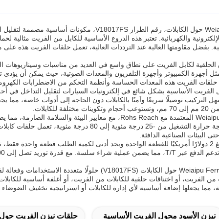
كترونية والكهربائية. تعتبر هذه الدروع الأساسية للكابل من الفريت مثالية لحماي
همية. بفضل مقاومتها العالية عند الترددات العالية، تعمل حلقات الفريت هذه على
 الحلقية لكابل الفريت على نطاق واسع في العديد من مناسبات وسيناريوهات الت
ة مثل أجهزة الكمبيوتر وأجهزة التلفزيون والمعدات الصوتية، حيث يمكن أن يؤدي
 حلقات الفريت هذه المعدات الحساسة وأنظمة التحكم من الاضطرابات الكهرومغن
ابل الفريت الأساسية بشكل شائع في إلكترونيات السيارات لتقليل التداخل في 
سهل التركيب توصيلًا سريعًا وآمنًا بالكابلات دون الحاجة إلى أدوات خاصة، مما يجع
 للكابلات.
تتوافق حلقات الفريت Weiaipu المعتمدة مع Rohs Reach، مع معايير
التطبيقات. مع نطاق درجة حرارة التشغيل من -25 درجة
تى البيئات الصناعية الدافئة.
ن الفريت، أو اختناقات حلقية للكابلات من الفريت، أو أغلفة أساسية للكابلات من
لية، مما يجعلها إضافة أساسية لأي إدارة للكابلات أو استراتيجية تخفيف الضوضاء ال
نيزن الأسود محول الفريت الأساسية
حلقات نيزن الفريت حول 