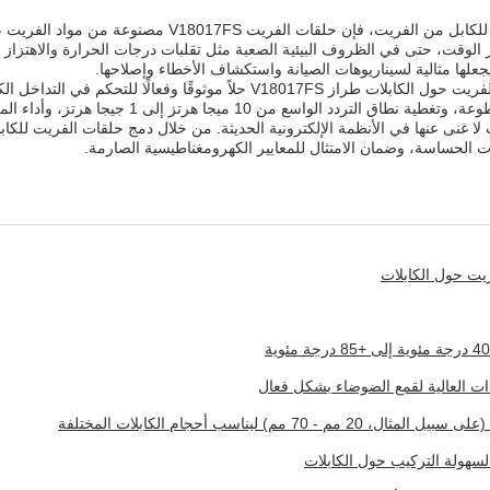
باعتبارها دروعًا أساسية للكابل من الفريت، فإ
 بمرور الوقت، حتى في الظروف البيئية الصعبة مثل تقلبات درجات الحرارة والاهتزاز
يجعلها مثالية لسيناريوهات الصيانة واستكشاف الأخطاء وإصلاحها.
باختصار، تمثل حلقات الفريت حول الكابلات طراز V18017FS حلاً
التركيب المثبتة أو المقطوعة، وتغطية نطاق 
يات الحساسة، وضمان الامتثال للمعايير الكهرومغناطيسية الصارمة.
يت حول الكابلات
دات العالية لقمع الضوضاء بشكل فعال
- 70 مم) ليناسب أحجام الكابلات المختلفة
هولة التركيب حول الكابلات