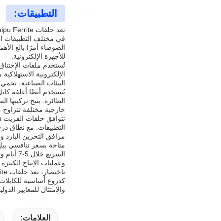
التطبيقات:
في مختلف التطبيقات الإل
الضوضاء أمرًا بالغ الأ
للأجهزة الإلكترونية.
تُستخدم ملفات الإختناق
الإلكترونية الاستهلاكي
البيئات الصناعية، تحمي
تُستخدم أيضًا أغلفة ك
الطائرة. يتيح تركيبها ال
خارجية مختلفة تتراوح من 20 مم إلى 70 مم، وتستوعب أحجام وتكوينات مختلفة
مرافق التخزين البارد وح
وعمليات الإنتاج الكبيرة.
كدروع أساسية للكابلات م
والامتثال للمعايير الدو
العلامات: