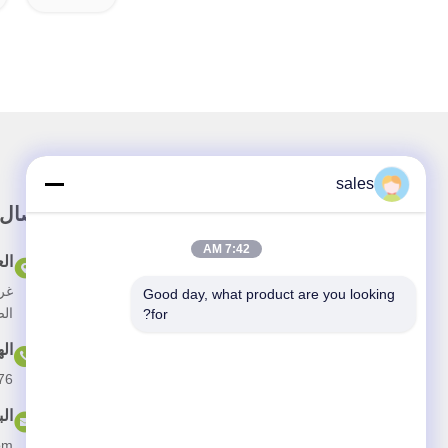
sales
رابط سريع
اتصال
7:42 AM
المنزل
ال
Good day, what product are you looking 
حولنا
الص
for?
المنتجات
ال
التطبيق
76
أخبار
الب
القضايا
om