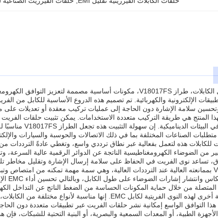
حلقات الكابلات الفيرريتية تقليل EMI
, 
حلقات الفيرريت الصناعية ل
ات الإلكترونية والكهربائية. تم تصميم هذه الدروع الأساسية للكابل من الفريت ليتم
 وتحسين سلامة الإشارة دون الحاجة إلى عمليات تركيب معقدة أو تعديلات على م
هذا المنتج هي طريقة التركيب متعددة الاستخدامات. يمكن تثبيت حلقات الفريت 
على الأداء الثابت حت
متطلبات الصناعات المختلفة بما في ذلك الاتصالات والحوسبة والسيارات والإلكتر
، تساعد نوى الفريت في الحفاظ على سلامة إرسال الإشارة وتقليل مخاطر تلف ال
يتميز الطراز V18017FS بممانعته العالية عند الترددات العالية، وهي سمة مهمة تمكنه من ا
المعاوق
المتصلة من خلال حماية المكونات الحساسة من الضغط الناتج عن التداخل الك
يعد التوافق ميزة رئيسية أخرى لهذه النوى الفريتية لكابل EMC. إن
هذا التوافق الواسع إمكانية نشر حلقات الفريت عبر تطبيقات متعددة دون ال
الأجهزة الطبية، أو المعدات السمعية والبصرية، أو البنية التحتية للشبكات، فإن ه