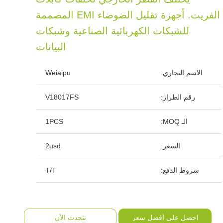
الفريت. أجهزة تقليل الضوضاء EMI المصممة
للشبكات الكهربائية الصناعية وشبكات
البيانات
الاسم التجاري:
Weiaipu
رقم الطراز:
V18017FS
الـ MOQ:
1PCS
السعر:
2usd
شروط الدفع:
T/T
احصل على أفضل سعر
نتحدث الآن