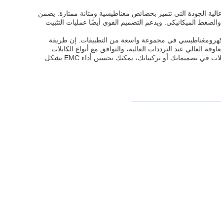
ن حلقات الفريت V18017FS مصنوعة من مواد الفريت عالية الجودة التي تتميز بخصائص مغناطيسية ومتانة ممتازة. يضمن
 والضغط الميكانيكي. ويدعم التصميم القوي أيضًا عمليات التثبيت
 موثوقًا وفعالًا للتحكم في التداخل الكهرومغناطيسي في مجموعة واسعة من التطبيقات. إن طريقة
التردد الواسع من 10 ميجا هرتز إلى 1 جيجا هرتز، وأداء المعاوقة العالي عند الترددات العالية، والتوافق مع أنواع الكابلات
المختلفة تجعلها مكونات لا غنى عنها في الأنظمة الإلكترونية الحديثة. من خلال دمج حلقات الفريت للكابلات في تصميماتك أو تركيباتك، يمكنك تحسين أداء EMC بشكل