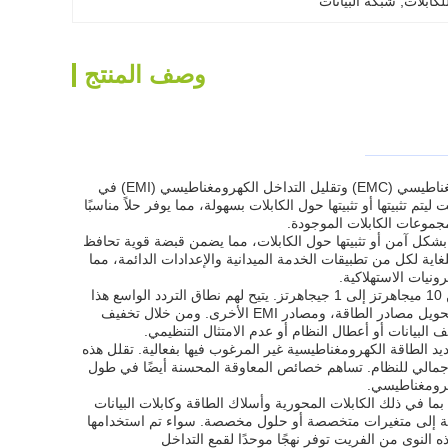
لكابلات
, 
شبكة البيانات
وصف المنتج
تعد حلقات الفريت حول الكابلات، طراز V18017FS، مكونات أساسية مصممة لتعزيز التوافق الكهرومغناطيسي (EMC) وتقليل التداخل الكهرومغناطيسي (EMI) في
 تثبيتها أو تثبيتها حول الكابلات بسهولة، مما يوفر حلاً مناسبًا
جموعات الكابلات الموجودة.
بشكل آمن أو تثبيتها حول الكابلات، مما يضمن قبضة قوية تحافظ
ى في البيئات الديناميكية. إن سهولة التثبيت هذه تجعل الطراز V18017FS مناسبًا للغاية لكل من تطبيقات الخدمة الميدانية والإعدادات الدائمة، مما
ونيات الاستهلاكية.
تم تصميم حلقات الفريت للكابلات هذه لتعمل بفعالية عبر نطاق ترددي واسع، وتغطي عادةً الترددات من 10 ميجاهرتز إلى 1 جيجاهرتز. يتيح لهم نطاق التردد الواسع هذا
استهداف وقمع نطاق كبير من الضوضاء الكهرومغناطيسية الناتجة عن الدوائر الرقمية عالية السرعة، وتحويل مصادر الطاقة، ومصادر EMI الأخرى. ومن خلال تخفيف
بيانات أو أعطال النظام أو عدم الامتثال التنظيمي.
متصاص وتبديد الطاقة الكهرومغناطيسية غير المرغوب فيها بفعالية. تقلل هذه
ة العالية من انعكاس وانتشار إشارات الضوضاء على طول الكابل، وبالتالي تحسين أداء EMC الإجمالي للنظام. تساهم خصائص المعاوقة المحسنة أيضًا في طول
هرومغناطيسي.
ها مناسبة لأنواع مختلفة من الكابلات، بما في ذلك الكابلات المحورية وأسلاك الطاقة وكابلات البيانات
حاجة إلى متغيرات متخصصة أو حلول مخصصة. سواء تم استخدامها
ذه النوى من الفريت توفر نهجًا موحدًا لقمع التداخل