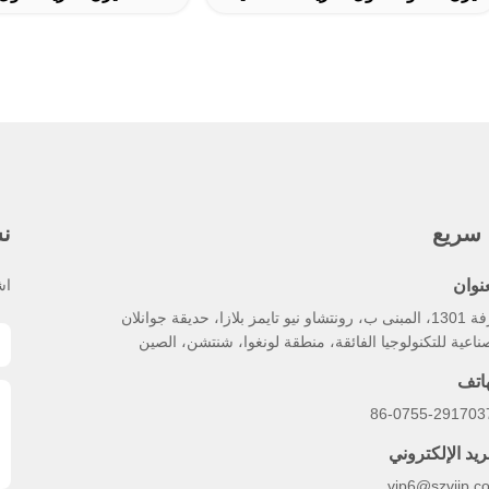
 سريع
نش
عنوان
اش
غرفة 1301، المبنى ب، رونتشاو نيو تايمز بلازا، حديقة جوانلان
ناعية للتكنولوجيا الفائقة، منطقة لونغوا، شنتشن، الصين
هاتف
86-0755-291703
ريد الإلكتروني
vip6@szviip.c