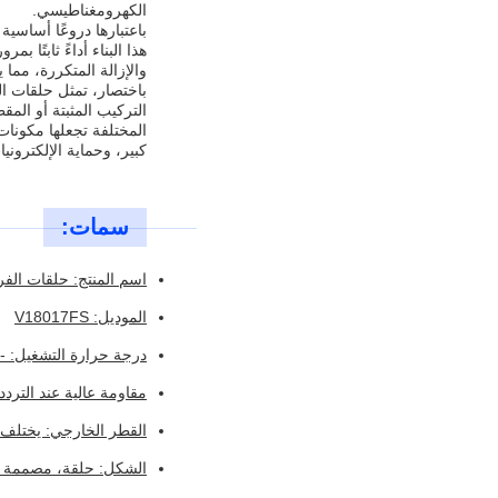
الكهرومغناطيسي.
هذا البناء أداءً ثابتًا
والإزالة المتكررة، مما 
كبير، وحماية الإلكترون
سمات:
اسم المنتج: حلقات الفر
الموديل: V18017FS
درجة حرارة التشغيل: -40 درجة مئوية إلى +85 درجة مئوية
مقاومة عالية عند الترد
القطر الخارجي: يختلف (على سبيل المثال، 20 مم 
الشكل: حلقة، مصممة لس